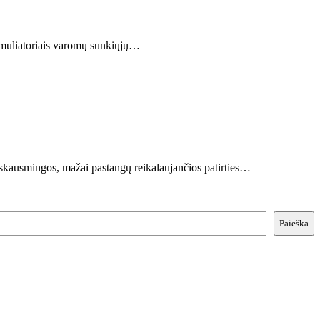
akumuliatoriais varomų sunkiųjų…
kausmingos, mažai pastangų reikalaujančios patirties…
Paieška