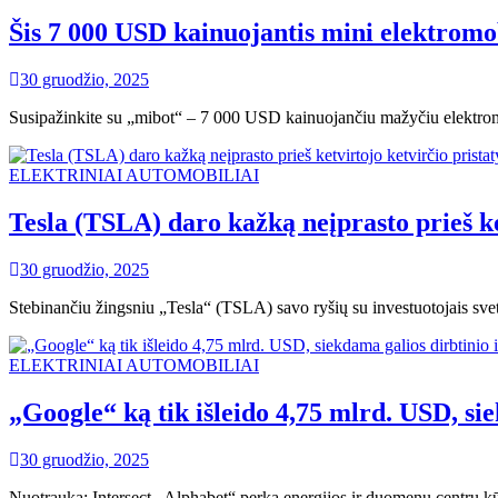
Šis 7 000 USD kainuojantis mini elektromob
30 gruodžio, 2025
Susipažinkite su „mibot“ – 7 000 USD kainuojančiu mažyčiu elektromo
ELEKTRINIAI AUTOMOBILIAI
Tesla (TSLA) daro kažką neįprasto prieš ke
30 gruodžio, 2025
Stebinančiu žingsniu „Tesla“ (TSLA) savo ryšių su investuotojais svet
ELEKTRINIAI AUTOMOBILIAI
„Google“ ką tik išleido 4,75 mlrd. USD, s
30 gruodžio, 2025
Nuotrauka: Intersect „Alphabet“ perka energijos ir duomenų centrų kū