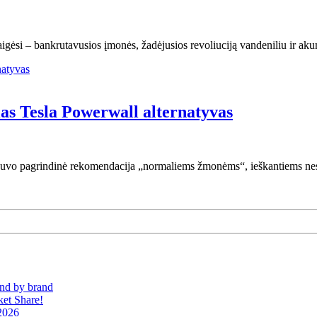
 baigėsi – bankrutavusios įmonės, žadėjusios revoliuciją vandeniliu ir 
ias Tesla Powerwall alternatyvas
buvo pagrindinė rekomendacija „normaliems žmonėms“, ieškantiems nes
and by brand
et Share!
 2026