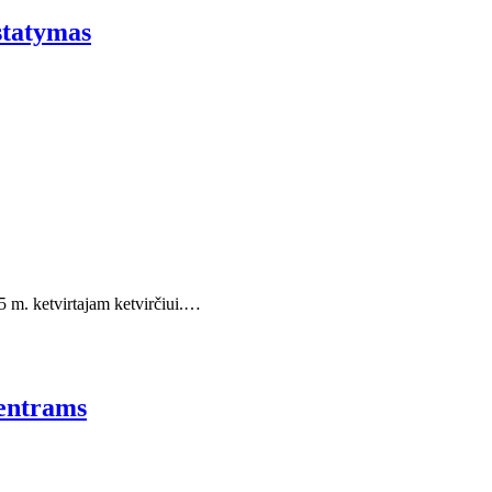
istatymas
5 m. ketvirtajam ketvirčiui.…
centrams
 –…