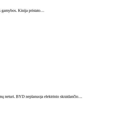
nės gamybos. Kinija pristato…
lanų neturi. BYD neplanuoja elektrinio skraidančio…