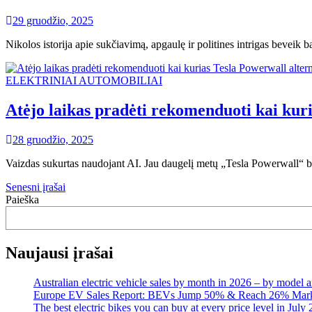
29 gruodžio, 2025
Nikolos istorija apie sukčiavimą, apgaulę ir politines intrigas beveik
ELEKTRINIAI AUTOMOBILIAI
Atėjo laikas pradėti rekomenduoti kai kur
28 gruodžio, 2025
Vaizdas sukurtas naudojant AI. Jau daugelį metų „Tesla Powerwall“ 
Navigacija
Senesni įrašai
Paieška
tarp
įrašų
Naujausi įrašai
Australian electric vehicle sales by month in 2026 – by model 
Europe EV Sales Report: BEVs Jump 50% & Reach 26% Mark
The best electric bikes you can buy at every price level in July