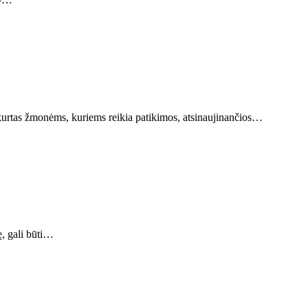
rtas žmonėms, kuriems reikia patikimos, atsinaujinančios…
ę, gali būti…