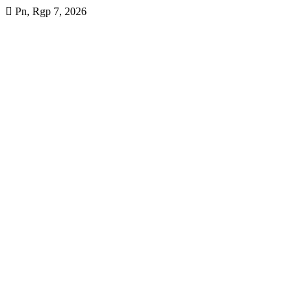
Skip
Pn, Rgp 7, 2026
to
content