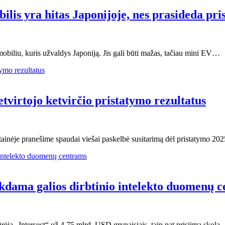
ilis yra hitas Japonijoje, nes prasideda pr
biliu, kuris užvaldys Japoniją. Jis gali būti mažas, tačiau mini EV…
tvirtojo ketvirčio pristatymo rezultatus
ainėje pranešime spaudai viešai paskelbė susitarimą dėl pristatymo 202
iekdama galios dirbtinio intelekto duomenų 
rėją „Intersect“ už 4,75 mlrd. USD grynaisiais, taip pat prisiima skolą