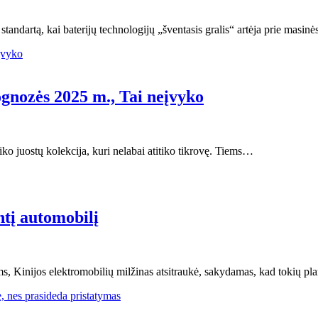
ų standartą, kai baterijų technologijų „šventasis gralis“ artėja prie masi
gnozės 2025 m., Tai neįvyko
ko juostų kolekcija, kuri nelabai atitiko tikrovę. Tiems…
tį automobilį
s, Kinijos elektromobilių milžinas atsitraukė, sakydamas, kad tokių p