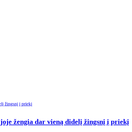
oje žengia dar vieną didelį žingsnį į priekį