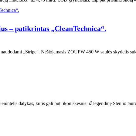
s – patikrintas „CleanTechnica“.
 naudodami „Stripe“. Nešiojamasis ZOUPW 450 W saulės skydelis suku
ienintelis dalykas, kuris gali būti ikoniškesnis už legendinę Stenlio taur