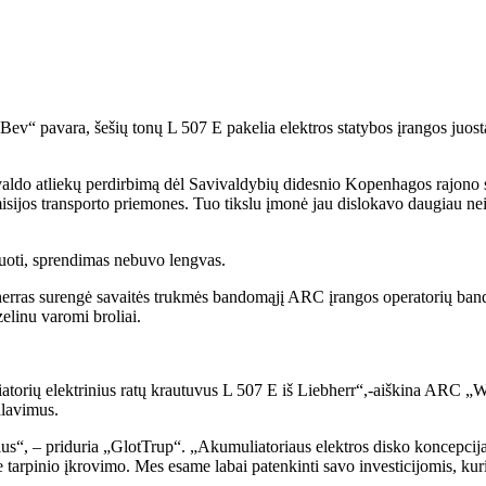
Bev“ pavara, šešių tonų L 507 E pakelia elektros statybos įrangos juost
do atliekų perdirbimą dėl Savivaldybių didesnio Kopenhagos rajono s
sijos transporto priemones. Tuo tikslu įmonė jau dislokavo daugiau nei
izduoti, sprendimas nebuvo lengvas.
herras surengė savaitės trukmės bandomąjį ARC įrangos operatorių band
elinu varomi broliai.
torių elektrinius ratų krautuvus L 507 E iš Liebherr“,-aiškina ARC „
alavimus.
us“, – priduria „GlotTrup“. „Akumuliatoriaus elektros disko koncepcija
arpinio įkrovimo. Mes esame labai patenkinti savo investicijomis, kuri