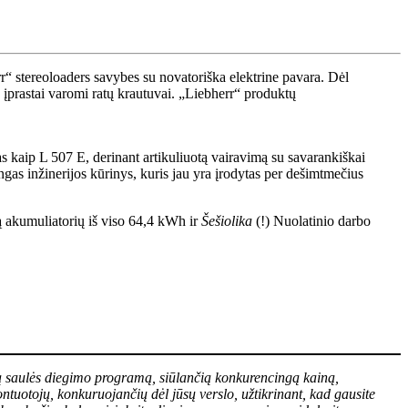
ias kaip L 507 E, derinant artikuliuotą vairavimą su savarankiškai
gas inžinerijos kūrinys, kuris jau yra įrodytas per dešimtmečius
ą akumuliatorių iš viso 64,4 kWh ir
Šešiolika
(!) Nuolatinio darbo
ikimą saulės diegimo programą, siūlančią konkurencingą kainą,
tuotojų, konkuruojančių dėl jūsų verslo, užtikrinant, kad gausite