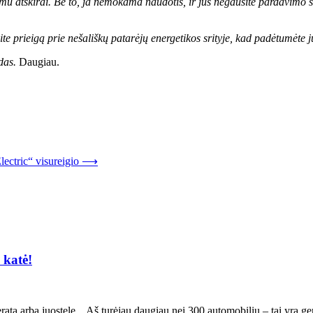
imu atskirai. Be to, ja nemokama naudotis, ir jūs negausite pardavimo 
usite prieigą prie nešališkų patarėjų energetikos srityje, kad padėtumėte
das.
Daugiau.
ectric“ visureigio
⟶
 katė!
a arba juostele. „Aš turėjau daugiau nei 300 automobilių – tai yra ger