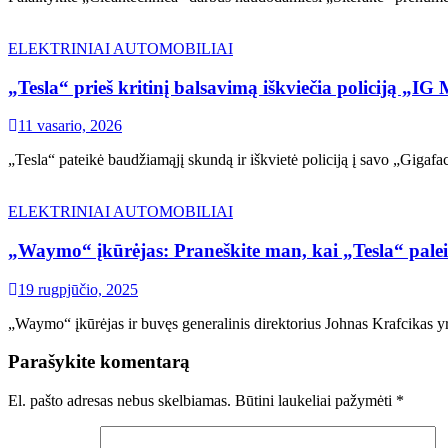
ELEKTRINIAI AUTOMOBILIAI
„Tesla“ prieš kritinį balsavimą iškviečia policiją „I
11 vasario, 2026
„Tesla“ pateikė baudžiamąjį skundą ir iškvietė policiją į savo „Gigaf
ELEKTRINIAI AUTOMOBILIAI
„Waymo“ įkūrėjas: Praneškite man, kai „Tesla“ paleid
19 rugpjūčio, 2025
„Waymo“ įkūrėjas ir buvęs generalinis direktorius Johnas Krafcikas yra 
Parašykite komentarą
El. pašto adresas nebus skelbiamas.
Būtini laukeliai pažymėti
*