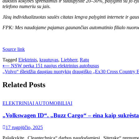
aukštos kokybės sprendimus ir sutaupysite 20–30%, palyginti su jo ėj
telefono numeriu su jais.
Jūsų individualizuotas saulės citatas lengva palyginti internete ir ga
FPK: Mes naudojame pajamas gaunančias automatinio filialo nuoro
Source link
Tagged
Elektrinis
,
krautuvas
,
Liebherr
,
Ratų
Navigacija
⟵
NSW perka 151 naujus elektrinius autobusus
„Volvo“ išleidžia daugiau nuotykių draugiško „Ex30 Cross Country El
tarp
įrašų
Related Posts
ELEKTRINIAI AUTOMOBILIAI
„Volkswagen ID“. „Buzz Cargo“ – eina kaip sukrėsta
17 rugpjūčio, 2025
Palaikykite „Cleantechnica“ darbus naudodamiesi „Siterake“ prenumerat