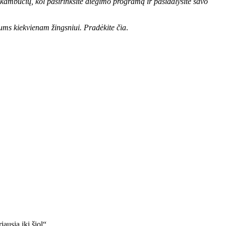
skambučių, kol pasirinksite diegimo programą ir pasidalysite savo
 jums kiekvienam žingsniui.
Pradėkite čia
.
iausia iki šiol“.…