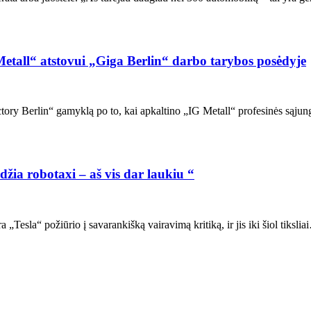
G Metall“ atstovui „Giga Berlin“ darbo tarybos posėdyje
actory Berlin“ gamyklą po to, kai apkaltino „IG Metall“ profesinės sąj
žia robotaxi – aš vis dar laukiu “
„Tesla“ požiūrio į savarankišką vairavimą kritiką, ir jis iki šiol tiksli