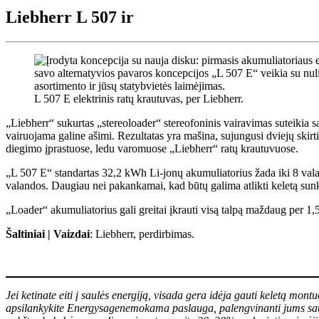
Liebherr L 507 ir
L 507 E elektrinis ratų krautuvas, per Liebherr.
„Liebherr“ sukurtas „stereoloader“ stereofoninis vairavimas suteikia sa
vairuojama galine ašimi. Rezultatas yra mašina, sujungusi dviejų skirt
diegimo įprastuose, ledu varomuose „Liebherr“ ratų krautuvuose.
„L 507 E“ standartas 32,2 kWh Li-jonų akumuliatorius žada iki 8 valan
valandos. Daugiau nei pakankamai, kad būtų galima atlikti keletą su
„Loader“ akumuliatorius gali greitai įkrauti visą talpą maždaug per 1
Šaltiniai | Vaizdai
: Liebherr, perdirbimas.
Jei ketinate eiti į saulės energiją, visada gera idėja gauti keletą mon
apsilankykite
Energysage
nemokama paslauga, palengvinanti jums saulė