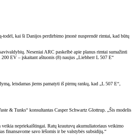
ą-todėl, kai ši Danijos perdirbimo įmonė nusprendė rimtai, kad būtų
avivaldybių. Neseniai ARC paskelbė apie planus rimtai sumažinti
 200 EV – įskaitant aštuonis (8) naujus „Liebherr L 507 E“
ymą, leisdamas jiems pamatyti iš pirmų rankų, kad „L 507 E“,
Waste & Tunks“ konsultantas Casper Schwartz Glottrup. „Šis modelis
 veikia nepriekaištingai. Ratų krautuvų akumuliatoriaus veikimo
as finansavome savo lėšomis ir be valstybės subsidijų.“