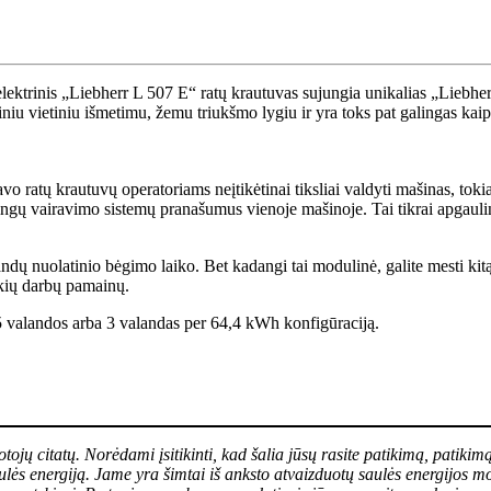
vo ratų krautuvų operatoriams neįtikėtinai tiksliai valdyti mašinas, tok
ingų vairavimo sistemų pranašumus vienoje mašinoje. Tai tikrai apgaulin
dų nuolatinio bėgimo laiko. Bet kadangi tai modulinė, galite mesti kit
nkių darbų pamainų.
,5 valandos arba 3 valandas per 64,4 kWh konfigūraciją.
tuotojų citatų. Norėdami įsitikinti, kad šalia jūsų rasite patikimą, pat
s energiją. Jame yra šimtai iš anksto atvaizduotų saulės energijos mon