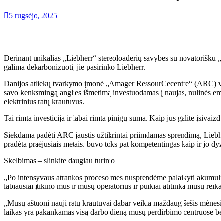
5 rugsėjo, 2025
Derinant unikalias „Liebherr“ stereoloaderių savybes su novatorišku „
galima dekarbonizuoti, jie pasirinko Liebherr.
Danijos atliekų tvarkymo įmonė „Amager RessourCecentre“ (ARC) val
savo kenksmingą anglies išmetimą investuodamas į naujas, nulinės emi
elektrinius ratų krautuvus.
Tai rimta investicija ir labai rimta pinigų suma. Kaip jūs galite įsiva
Siekdama padėti ARC jaustis užtikrintai priimdamas sprendimą, Lieb
pradėta praėjusiais metais, buvo toks pat kompetentingas kaip ir jo dyz
Skelbimas – slinkite daugiau turinio
„Po intensyvaus atrankos proceso mes nusprendėme palaikyti akumulia
labiausiai įtikino mus ir mūsų operatorius ir puikiai atitinka mūsų reik
„Mūsų aštuoni nauji ratų krautuvai dabar veikia maždaug šešis mėnesi
laikas yra pakankamas visą darbo dieną mūsų perdirbimo centruose be t