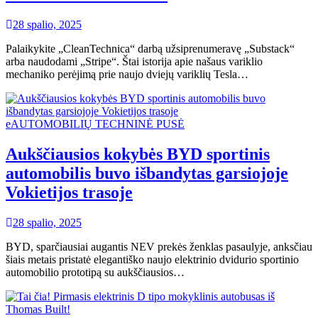
28 spalio, 2025
Palaikykite „CleanTechnica“ darbą užsiprenumeravę „Substack“
arba naudodami „Stripe“. Štai istorija apie našaus variklio
mechaniko perėjimą prie naujo dviejų variklių Tesla…
eAUTOMOBILIŲ TECHNINĖ PUSĖ
Aukščiausios kokybės BYD sportinis
automobilis buvo išbandytas garsiojoje
Vokietijos trasoje
28 spalio, 2025
BYD, sparčiausiai augantis NEV prekės ženklas pasaulyje, anksčiau
šiais metais pristatė elegantiško naujo elektrinio dvidurio sportinio
automobilio prototipą su aukščiausios…