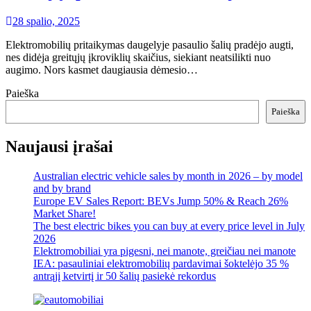
28 spalio, 2025
Elektromobilių pritaikymas daugelyje pasaulio šalių pradėjo augti,
nes didėja greitųjų įkroviklių skaičius, siekiant neatsilikti nuo
augimo. Nors kasmet daugiausia dėmesio…
Paieška
Paieška
Naujausi įrašai
Australian electric vehicle sales by month in 2026 – by model
and by brand
Europe EV Sales Report: BEVs Jump 50% & Reach 26%
Market Share!
The best electric bikes you can buy at every price level in July
2026
Elektromobiliai yra pigesni, nei manote, greičiau nei manote
IEA: pasauliniai elektromobilių pardavimai šoktelėjo 35 %
antrąjį ketvirtį ir 50 šalių pasiekė rekordus