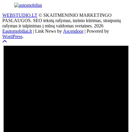
WEBSTUDIO.LT
© SKAITMENINIO MARKETINGO
PASLAUGOS. SEO tekstų rašymas, turinio kūrimas, straipsnių
rašymas ir talpinimas į mūsų valdomas svetaines. 2026
Eautomobiliai.lt
| Link News by
Ascendoor
| Powered by
WordPress
.