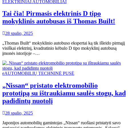
ELEKTRINIAI AUTOMOBILIAI
Tai čia! Pirmasis elektrinis D tipo
mokyklinis autobusas iš Thomas Built!
28 spalio, 2025
„Thomas Built“ mokyklinio autobuso ekspertai ką tik išleido pirmąjį
visiškai elektrinį, kvadratinio kėbulo D tipo mokyklinį autobusą
įmonės istorijoje –…
eAUTOMOBILIŲ TECHNINĖ PUSĖ
„Nissan“ pristato elektromobilio
prototipą su ištraukiamu saulės stogu, kad
padidintų nuotolį
28 spalio, 2025
Japonijos automobilių gamintojas „Nissan“ ruošiasi pristatyti savo
geriausiai parduodamos elektrinės transporto priemonės „Sakura“