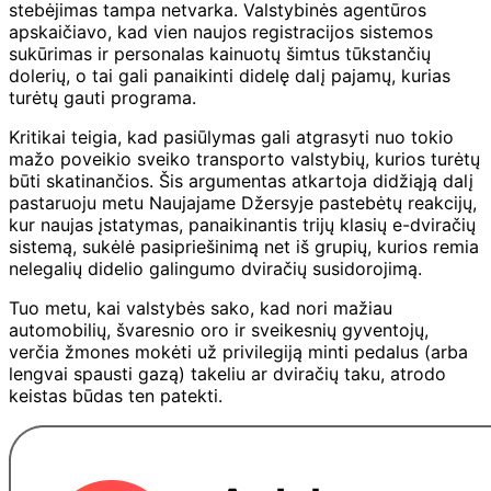
stebėjimas tampa netvarka. Valstybinės agentūros
apskaičiavo, kad vien naujos registracijos sistemos
sukūrimas ir personalas kainuotų šimtus tūkstančių
dolerių, o tai gali panaikinti didelę dalį pajamų, kurias
turėtų gauti programa.
Kritikai teigia, kad pasiūlymas gali atgrasyti nuo tokio
mažo poveikio sveiko transporto valstybių, kurios turėtų
būti skatinančios. Šis argumentas atkartoja didžiąją dalį
pastaruoju metu Naujajame Džersyje pastebėtų reakcijų,
kur naujas įstatymas, panaikinantis trijų klasių e-dviračių
sistemą, sukėlė pasipriešinimą net iš grupių, kurios remia
nelegalių didelio galingumo dviračių susidorojimą.
Tuo metu, kai valstybės sako, kad nori mažiau
automobilių, švaresnio oro ir sveikesnių gyventojų,
verčia žmones mokėti už privilegiją minti pedalus (arba
lengvai spausti gazą) takeliu ar dviračių taku, atrodo
keistas būdas ten patekti.