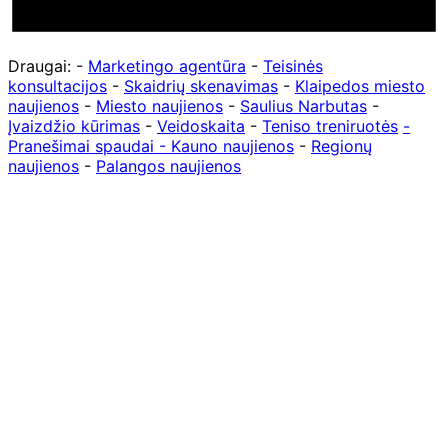
Draugai: -
Marketingo agentūra
-
Teisinės
konsultacijos
-
Skaidrių skenavimas
-
Klaipedos miesto
naujienos
-
Miesto naujienos
-
Saulius Narbutas
-
Įvaizdžio kūrimas
-
Veidoskaita
-
Teniso treniruotės
-
Pranešimai spaudai -
Kauno naujienos
-
Regionų
naujienos
-
Palangos naujienos