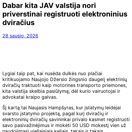
Dabar kita JAV valstija nori
priverstinai registruoti elektroninius
dviračius
28 sausio, 2026
Lygiai taip pat, kai nusėda dulkės nuo plačiai
kritikuojamo Naujojo Džersio žingsnio daugelį elektrinių
dviračių traktuoti kaip motorines transporto priemones,
kita valstija skelbia pasiūlymą, dėl kurio vairuotojai ir
advokatai kraipo galvas.
Šį kartą tai Naujasis Hampšyras, kur įstatymų leidėjai
svarsto įstatymo projektą, pagal kurį dviračių ir
elektroninių dviračių savininkai privalo kasmet registruoti
savo pasivažinėjimus ir mokėti 50 USD mokestį vien už
naudojimąsi viešaisiais keliais, takais ir takais.