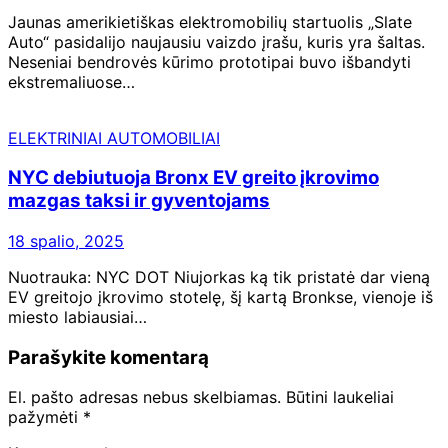
Jaunas amerikietiškas elektromobilių startuolis „Slate
Auto“ pasidalijo naujausiu vaizdo įrašu, kuris yra šaltas.
Neseniai bendrovės kūrimo prototipai buvo išbandyti
ekstremaliuose…
ELEKTRINIAI AUTOMOBILIAI
NYC debiutuoja Bronx EV greito įkrovimo
mazgas taksi ir gyventojams
18 spalio, 2025
Nuotrauka: NYC DOT Niujorkas ką tik pristatė dar vieną
EV greitojo įkrovimo stotelę, šį kartą Bronkse, vienoje iš
miesto labiausiai…
Parašykite komentarą
El. pašto adresas nebus skelbiamas.
Būtini laukeliai
pažymėti
*