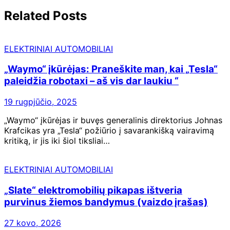
Related Posts
ELEKTRINIAI AUTOMOBILIAI
„Waymo“ įkūrėjas: Praneškite man, kai „Tesla“
paleidžia robotaxi – aš vis dar laukiu “
19 rugpjūčio, 2025
„Waymo“ įkūrėjas ir buvęs generalinis direktorius Johnas
Krafcikas yra „Tesla“ požiūrio į savarankišką vairavimą
kritiką, ir jis iki šiol tiksliai…
ELEKTRINIAI AUTOMOBILIAI
„Slate“ elektromobilių pikapas ištveria
purvinus žiemos bandymus (vaizdo įrašas)
27 kovo, 2026