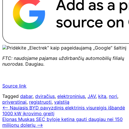
FTC: naudojame pajamas uždirbančių automobilių filialų
nuorodas.
Daugiau.
Source link
Tagged
dabar
,
dviračius
,
elektroninius
,
JAV
,
kitą
,
nori
,
priverstinai
,
registruoti
,
valstiją
Navigacija
⟵
Naujasis BYD pavyzdinis elektrinis visureigis išbandė
1000 kW įkrovimo greitį
tarp
Elonas Muskas SEC byloje ketina gauti daugiau nei 150
įrašų
milijonų dolerių
⟶