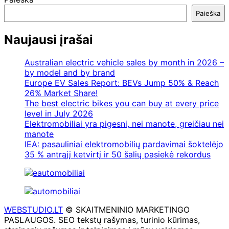
Paieška
Naujausi įrašai
Australian electric vehicle sales by month in 2026 –
by model and by brand
Europe EV Sales Report: BEVs Jump 50% & Reach
26% Market Share!
The best electric bikes you can buy at every price
level in July 2026
Elektromobiliai yra pigesni, nei manote, greičiau nei
manote
IEA: pasauliniai elektromobilių pardavimai šoktelėjo
35 % antrąjį ketvirtį ir 50 šalių pasiekė rekordus
WEBSTUDIO.LT
© SKAITMENINIO MARKETINGO
PASLAUGOS. SEO tekstų rašymas, turinio kūrimas,