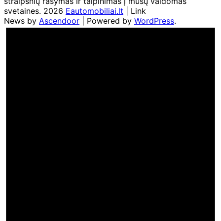
straipsnių rašymas ir talpinimas į mūsų valdomas
svetaines. 2026
Eautomobiliai.lt
| Link
News by
Ascendoor
| Powered by
WordPress
.