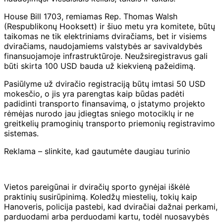
House Bill 1703, remiamas Rep. Thomas Walsh
(Respublikonų Hooksett) ir šiuo metu yra komitete, būtų
taikomas ne tik elektriniams dviračiams, bet ir visiems
dviračiams, naudojamiems valstybės ar savivaldybės
finansuojamoje infrastruktūroje. Neužsiregistravus gali
būti skirta 100 USD bauda už kiekvieną pažeidimą.
Pasiūlyme už dviračio registraciją būtų imtasi 50 USD
mokesčio, o jis yra parengtas kaip būdas padėti
padidinti transporto finansavimą, o įstatymo projekto
rėmėjas nurodo jau įdiegtas sniego motociklų ir ne
greitkelių pramoginių transporto priemonių registravimo
sistemas.
Reklama – slinkite, kad gautumėte daugiau turinio
Vietos pareigūnai ir dviračių sporto gynėjai iškėlė
praktinių susirūpinimą. Koledžų miestelių, tokių kaip
Hanoveris, policija pastebi, kad dviračiai dažnai perkami,
parduodami arba perduodami kartu, todėl nuosavybės