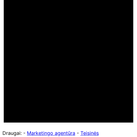
Draugai: -
Marketingo agentūra
-
Teisinės