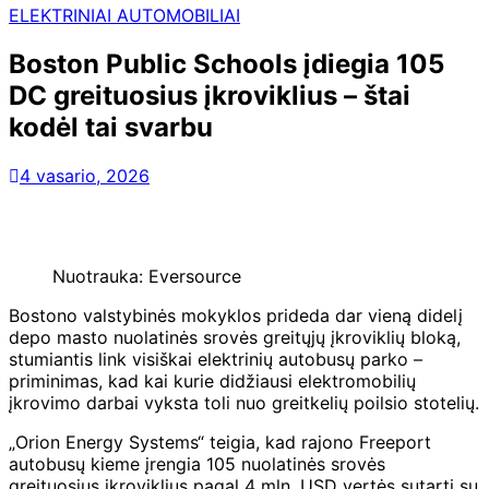
ELEKTRINIAI AUTOMOBILIAI
Boston Public Schools įdiegia 105
DC greituosius įkroviklius – štai
kodėl tai svarbu
4 vasario, 2026
Nuotrauka: Eversource
Bostono valstybinės mokyklos prideda dar vieną didelį
depo masto nuolatinės srovės greitųjų įkroviklių bloką,
stumiantis link visiškai elektrinių autobusų parko –
priminimas, kad kai kurie didžiausi elektromobilių
įkrovimo darbai vyksta toli nuo greitkelių poilsio stotelių.
„Orion Energy Systems“ teigia, kad rajono Freeport
autobusų kieme įrengia 105 nuolatinės srovės
greituosius įkroviklius pagal 4 mln. USD vertės sutartį su