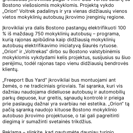
Bostono viešosiomis mokyklomis. Projektą vykdo
„Orion“ Voltrek padalinys ir yra vienas didžiausių vienos
vietos mokyklinių autobusų įkrovimo įrenginių regione.
Įkrovikliai yra dalis Bostono pastangų elektrifikuoti 100
% iš maždaug 750 mokyklinių autobusų – programa,
kurią rajonas apibūdina kaip didžiausią mokyklinių
autobusų elektrifikavimo iniciatyvą šiaurės rytuose.
„Orion“ ir „Voltrekas“ dirbo su Bostono valstybinėmis
mokyklomis vykdydami kelis projektus, susijusius su šiuo
perėjimu, todėl rajonas tapo vienu didžiausių bendrovės
klientų.
„Freeport Bus Yard“ įkrovikliai bus montuojami ant
žemės, o ne tradiciniais grioviais. Tai sąranka, kuri vis
dažniau naudojama dideliuose autobusų ir automobilių
parkų depuose, kur greitis, sąnaudų kontrolė ir prieiga
prie paslaugų dažnai yra svarbiau nei estetika. „Orion“ tą
pačią sąranką naudojo kituose Bostono mokyklinio
autobuso įkrovimo projektuose, o tai gali pagreitinti
diegimą ir sumažinti svetainės trikdžius.
Reklama – slinkite, kad gautumėte daugiau turinio