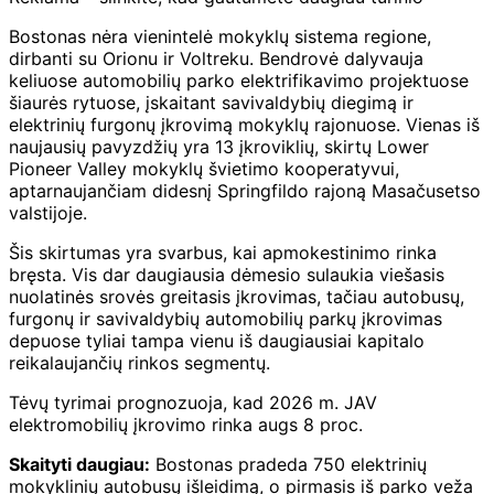
Bostonas nėra vienintelė mokyklų sistema regione,
dirbanti su Orionu ir Voltreku. Bendrovė dalyvauja
keliuose automobilių parko elektrifikavimo projektuose
šiaurės rytuose, įskaitant savivaldybių diegimą ir
elektrinių furgonų įkrovimą mokyklų rajonuose. Vienas iš
naujausių pavyzdžių yra 13 įkroviklių, skirtų Lower
Pioneer Valley mokyklų švietimo kooperatyvui,
aptarnaujančiam didesnį Springfildo rajoną Masačusetso
valstijoje.
Šis skirtumas yra svarbus, kai apmokestinimo rinka
bręsta. Vis dar daugiausia dėmesio sulaukia viešasis
nuolatinės srovės greitasis įkrovimas, tačiau autobusų,
furgonų ir savivaldybių automobilių parkų įkrovimas
depuose tyliai tampa vienu iš daugiausiai kapitalo
reikalaujančių rinkos segmentų.
Tėvų tyrimai prognozuoja, kad 2026 m. JAV
elektromobilių įkrovimo rinka augs 8 proc.
Skaityti daugiau:
Bostonas pradeda 750 elektrinių
mokyklinių autobusų išleidimą, o pirmasis iš parko veža