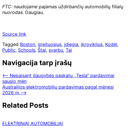
FTC: naudojame pajamas uždirbančių automobilių filialų
nuorodas.
Daugiau.
Source link
Tagged
Boston
,
greituosius
,
įdiegia
,
įkroviklius
,
Kodėl
,
Public
,
Schools
,
Štai
,
svarbu
,
Tai
Navigacija tarp įrašų
⟵
Nepaisant daugybės paskatų, „Tesla“ pardavimai
sausio mėn
Australijos elektromobilių pardavimas pagal mėnesį
2026 m
⟶
Related Posts
ELEKTRINIAI AUTOMOBILIAI