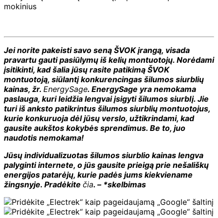
mokinius
Jei norite pakeisti savo seną ŠVOK įrangą, visada
pravartu gauti pasiūlymų iš kelių montuotojų. Norėdami
įsitikinti, kad šalia jūsų rasite patikimą ŠVOK
montuotoją, siūlantį konkurencingas šilumos siurblių
kainas, žr.
EnergySage
. EnergySage yra nemokama
paslauga, kuri leidžia lengvai įsigyti šilumos siurblį. Jie
turi iš anksto patikrintus šilumos siurblių montuotojus,
kurie konkuruoja dėl jūsų verslo, užtikrindami, kad
gausite aukštos kokybės sprendimus. Be to, juo
naudotis nemokama!
Jūsų individualizuotas šilumos siurblio kainas lengva
palyginti internete, o jūs gausite prieigą prie nešališkų
energijos patarėjų, kurie padės jums kiekviename
žingsnyje. Pradėkite
čia
. – *skelbimas