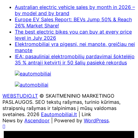
Australian electric vehicle sales by month in 2026 –
by model and by brand
Europe EV Sales Report: BEVs Jump 50% & Reach
26% Market Share!
The best electric bikes you can buy at every price
level in July 2026
Elektromobiliai yra pigesni, nei manote, greičiau nei
manote
IEA: pasauliniai elektromobilių pardavimai šoktelėjo
35 % antrąjį ketvirtį ir 50 šalių pasiekė rekordus
WEBSTUDIO.LT
© SKAITMENINIO MARKETINGO
PASLAUGOS. SEO tekstų rašymas, turinio kūrimas,
straipsnių rašymas ir talpinimas į mūsų valdomas
svetaines. 2026
Eautomobiliai.lt
| Link
News by
Ascendoor
| Powered by
WordPress
.