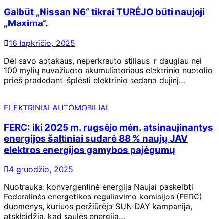
Galbūt „Nissan N6“ tikrai TURĖJO būti naujoji
„Maxima“.
16 lapkričio, 2025
Dėl savo aptakaus, neperkrauto stiliaus ir daugiau nei
100 mylių nuvažiuoto akumuliatoriaus elektrinio nuotolio
prieš pradedant išplėsti elektrinio sedano dujinį…
ELEKTRINIAI AUTOMOBILIAI
FERC: iki 2025 m. rugsėjo mėn. atsinaujinantys
energijos šaltiniai sudarė 88 % naujų JAV
elektros energijos gamybos pajėgumų
4 gruodžio, 2025
Nuotrauka: konvergentinė energija Naujai paskelbti
Federalinės energetikos reguliavimo komisijos (FERC)
duomenys, kuriuos peržiūrėjo SUN DAY kampanija,
atskleidžia, kad saulės energija…