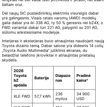
šaltam orui.
Dėl naujų SIC puslaidininkių elektrinis visureigis dabar
yra galingesnis. Visais ratais varomų (AWD) modelių
galia dabar yra iki 338 AG, ty 50 % geresnis nei bZ4X, o
FWD variantai dabar turi 221 AG, ​​palyginti su 201 AG, ​​
siūlomu ankstesniame modelyje.
Interjeras ir eksterjeras buvo atnaujintas naudojant naują
Toyota dizaino temą. Dabar salone yra didesnis 14 colių
„Toyota Audio Multimedia“ jutiklinis ekranas, du
belaidžiai telefono įkrovikliai ir atnaujintas prietaisų
skydelis.
2026
Toyota
Diapazo
Pradinė
Baterija
bZ
nas
kaina
*
apdaila
236
34 900
XLE FWD
57,7 kWh
mylios
USD