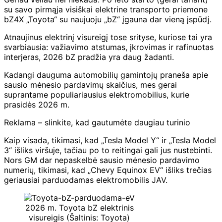
su savo pirmąja visiškai elektrine transporto priemone
bZ4X „Toyota“ su naujuoju „bZ“ įgauna dar vieną įspūdį.
Atnaujinus elektrinį visureigį tose srityse, kuriose tai yra
svarbiausia: važiavimo atstumas, įkrovimas ir rafinuotas
interjeras, 2026 bZ pradžia yra daug žadanti.
Kadangi dauguma automobilių gamintojų praneša apie
sausio mėnesio pardavimų skaičius, mes gerai
suprantame populiariausius elektromobilius, kurie
prasidės 2026 m.
Reklama – slinkite, kad gautumėte daugiau turinio
Kaip visada, tikimasi, kad „Tesla Model Y“ ir „Tesla Model
3“ išliks viršuje, tačiau po to reitingai gali jus nustebinti.
Nors GM dar nepaskelbė sausio mėnesio pardavimo
numerių, tikimasi, kad „Chevy Equinox EV“ išliks trečias
geriausiai parduodamas elektromobilis JAV.
2026 m. Toyota bZ elektrinis
visureigis (Šaltinis: Toyota)