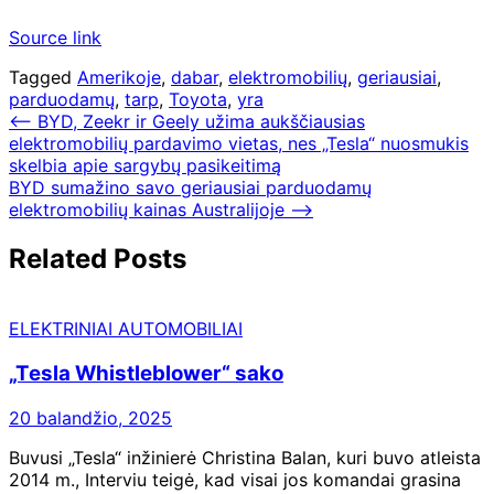
Source link
Tagged
Amerikoje
,
dabar
,
elektromobilių
,
geriausiai
,
parduodamų
,
tarp
,
Toyota
,
yra
Navigacija
⟵
BYD, Zeekr ir Geely užima aukščiausias
elektromobilių pardavimo vietas, nes „Tesla“ nuosmukis
tarp
skelbia apie sargybų pasikeitimą
įrašų
BYD sumažino savo geriausiai parduodamų
elektromobilių kainas Australijoje
⟶
Related Posts
ELEKTRINIAI AUTOMOBILIAI
„Tesla Whistleblower“ sako
20 balandžio, 2025
Buvusi „Tesla“ inžinierė Christina Balan, kuri buvo atleista
2014 m., Interviu teigė, kad visai jos komandai grasina