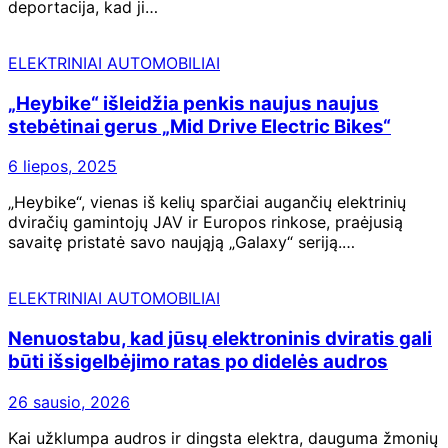
deportacija, kad ji…
ELEKTRINIAI AUTOMOBILIAI
„Heybike“ išleidžia penkis naujus naujus
stebėtinai gerus „Mid Drive Electric Bikes“
6 liepos, 2025
„Heybike“, vienas iš kelių sparčiai augančių elektrinių
dviračių gamintojų JAV ir Europos rinkose, praėjusią
savaitę pristatė savo naująją „Galaxy“ seriją.…
ELEKTRINIAI AUTOMOBILIAI
Nenuostabu, kad jūsų elektroninis dviratis gali
būti išsigelbėjimo ratas po didelės audros
26 sausio, 2026
Kai užklumpa audros ir dingsta elektra, dauguma žmonių