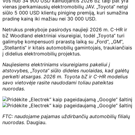
Vos nuo 34 900 USD kainuojantis 2026 bZ taip pat yra
vienas įperkamiausių elektromobilių JAV. „Toyota“ netgi
siūlo 5 000 USD klientų piniginę premiją, kuri sumažina
pradinę kainą iki mažiau nei 30 000 USD.
Netrukus prekyboje pasirodys naujieji 2026 m. C-HR ir
bZ Woodland elektriniai visureigiai, todėl „Toyota“ turi
galimybę kompensuoti prarastą laiką su „Ford“, „GM“,
„Stellantis“ ir kitais automobilių gamintojais, traukiančiais
į didelius elektromobilių projektus.
Naujiesiems elektriniams visureigiams pakeliui į
atstovybes, „Toyota“ siūlo dideles nuolaidas, kad galėtų
perkelti atsargas. 2026 m. Toyota bZ ir C-HR modelius
savo vietovėje rasite naudodami toliau pateiktas
nuorodas.
FTC: naudojame pajamas uždirbančių automobilių filialų
nuorodas.
Daugiau.