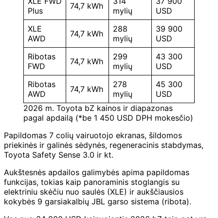
XLE FWD
314
37 900
74,7 kWh
Plus
mylių
USD
XLE
288
39 900
74,7 kWh
AWD
mylių
USD
Ribotas
299
43 300
74,7 kWh
FWD
mylių
USD
Ribotas
278
45 300
74,7 kWh
AWD
mylių
USD
2026 m. Toyota bZ kainos ir diapazonas
pagal apdailą (*be 1 450 USD DPH mokesčio)
Papildomas 7 colių vairuotojo ekranas, šildomos
priekinės ir galinės sėdynės, regeneracinis stabdymas,
Toyota Safety Sense 3.0 ir kt.
Aukštesnės apdailos galimybės apima papildomas
funkcijas, tokias kaip panoraminis stoglangis su
elektriniu skėčiu nuo saulės (XLE) ir aukščiausios
kokybės 9 garsiakalbių JBL garso sistema (ribota).