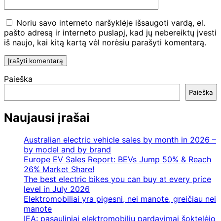
Noriu savo interneto naršyklėje išsaugoti vardą, el.
pašto adresą ir interneto puslapį, kad jų nebereiktų įvesti
iš naujo, kai kitą kartą vėl norėsiu parašyti komentarą.
Paieška
Paieška
Naujausi įrašai
Australian electric vehicle sales by month in 2026 –
by model and by brand
Europe EV Sales Report: BEVs Jump 50% & Reach
26% Market Share!
The best electric bikes you can buy at every price
level in July 2026
Elektromobiliai yra pigesni, nei manote, greičiau nei
manote
IEA: pasauliniai elektromobilių pardavimai šoktelėjo