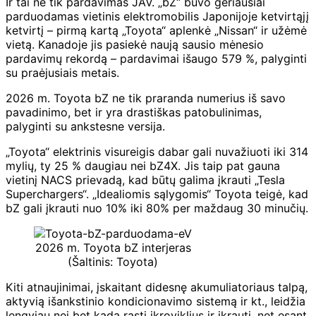
Ir tai ne tik pardavimas JAV. „bZ“ buvo geriausiai
parduodamas vietinis elektromobilis Japonijoje ketvirtąjį
ketvirtį – pirmą kartą „Toyota“ aplenkė „Nissan“ ir užėmė
vietą. Kanadoje jis pasiekė naują sausio mėnesio
pardavimų rekordą – pardavimai išaugo 579 %, palyginti
su praėjusiais metais.
2026 m. Toyota bZ ne tik praranda numerius iš savo
pavadinimo, bet ir yra drastiškas patobulinimas,
palyginti su ankstesne versija.
„Toyota“ elektrinis visureigis dabar gali nuvažiuoti iki 314
mylių, ty 25 % daugiau nei bZ4X. Jis taip pat gauna
vietinį NACS prievadą, kad būtų galima įkrauti „Tesla
Superchargers“. „Idealiomis sąlygomis“ Toyota teigė, kad
bZ gali įkrauti nuo 10% iki 80% per maždaug 30 minučių.
2026 m. Toyota bZ interjeras
(Šaltinis: Toyota)
Kiti atnaujinimai, įskaitant didesnę akumuliatoriaus talpą,
aktyvią išankstinio kondicionavimo sistemą ir kt., leidžia
lengviau nei bet kada rasti įkroviklius ir įkrauti, net esant