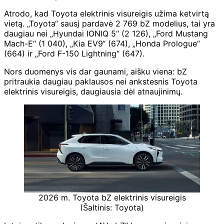
Atrodo, kad Toyota elektrinis visureigis užima ketvirtą
vietą. „Toyota“ sausį pardavė 2 769 bZ modelius, tai yra
daugiau nei „Hyundai IONIQ 5“ (2 126), „Ford Mustang
Mach-E“ (1 040), „Kia EV9“ (674), „Honda Prologue“
(664) ir „Ford F-150 Lightning“ (647).
Nors duomenys vis dar gaunami, aišku viena: bZ
pritraukia daugiau paklausos nei ankstesnis Toyota
elektrinis visureigis, daugiausia dėl atnaujinimų.
2026 m. Toyota bZ elektrinis visureigis
(Šaltinis: Toyota)