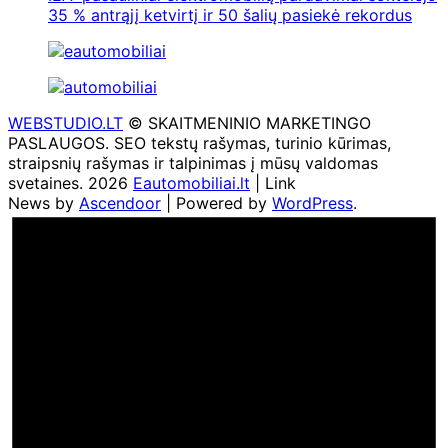
35 % antrąjį ketvirtį ir 50 šalių pasiekė rekordus
WEBSTUDIO.LT
© SKAITMENINIO MARKETINGO
PASLAUGOS. SEO tekstų rašymas, turinio kūrimas,
straipsnių rašymas ir talpinimas į mūsų valdomas
svetaines. 2026
Eautomobiliai.lt
| Link
News by
Ascendoor
| Powered by
WordPress
.