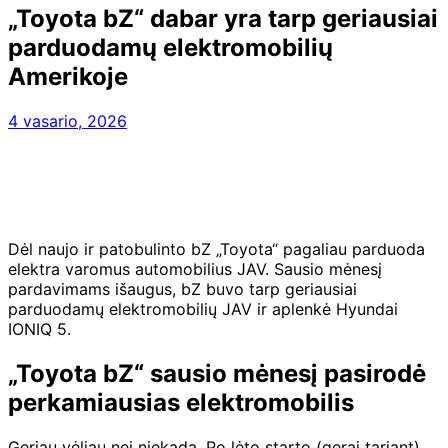
„Toyota bZ“ dabar yra tarp geriausiai
parduodamų elektromobilių
Amerikoje
4 vasario, 2026
Dėl naujo ir patobulinto bZ „Toyota“ pagaliau parduoda
elektra varomus automobilius JAV. Sausio mėnesį
pardavimams išaugus, bZ buvo tarp geriausiai
parduodamų elektromobilių JAV ir aplenkė Hyundai
IONIQ 5.
„Toyota bZ“ sausio mėnesį pasirodė
perkamiausias elektromobilis
Geriau vėliau nei niekada. Po lėto starto (gerai tariant)