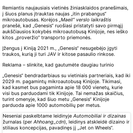
Remiantis naujausiais vietinės žiniasklaidos pranešimais,
į šiuos planus įtrauktas naujas „itin prabangus“
mikroautobusas. Korėjos
„Maeil“ verslo laikraštis
pranešė, kad „Genesis“ ruošiasi pristatyti savo pirmąjį
aukščiausios kokybės mikroautobusą Kinijoje, nes ieško
kitos „proveržio“ transporto priemonės.
Įžengus į Kiniją 2021 m., „Genesis“ nesugebėjo įgyti
traukos, kurią ji turi JAV ir kitose pasaulio rinkose.
Reklama – slinkite, kad gautumėte daugiau turinio
„Genesis“ bendradarbiaus su vietiniais partneriais, kad iki
2029 m. pagamintų mikroautobusą Kinijoje. Tikimasi,
kad kasmet bus pagaminta apie 18 000 vienetų, kurie
visi bus parduodami tik Kinijoje. Tai nemažas skaičius,
turint omenyje, kad šiuo metu „Genesis“ Kinijoje
parduoda apie 1000 automobilių per metus.
Neseniai paskelbtame leidinyje
Automobiliai ir dizainas
žurnalas (per
Ahhoang_cdn
), leidinys atskleidė dizaino ir
stiliaus koncepcijas, pavadinęs jį „Jet on Wheels“.