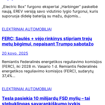
„Electric Box“ furgono ekspertai „Harbinger“ paskelbė
naują, EREV versiją savo vidutinio lygio furgonui, kuris
suporuoja didelę bateriją su mažu, dujomis…
ELEKTRINIAI AUTOMOBILIAI
FERC: Saulės + vėjo rinkinys stipriam trejų
metų bėgimui, nepaisant Trumpo sabotažo
20 kovo, 2025
Remiantis Federalinės energetikos reguliavimo komisijos
(FERC), iki 2028 m. Vasario 1 d. Remiantis Federalinės
energetikos reguliavimo komisijos (FERC), sudarytų
37,4%…
ELEKTRINIAI AUTOMOBILIAI
Tesla pasiekia 10 milijardų FSD mylių – tai
stebuklingas savarankiškumo įvykis