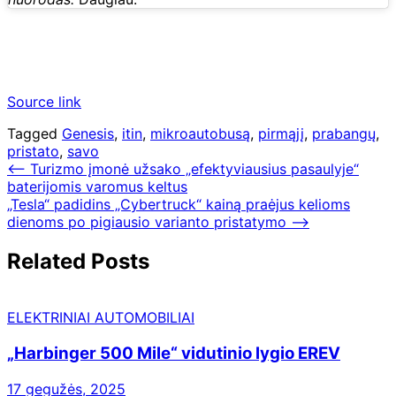
Source link
Tagged
Genesis
,
itin
,
mikroautobusą
,
pirmąjį
,
prabangų
,
pristato
,
savo
Navigacija
⟵
Turizmo įmonė užsako „efektyviausius pasaulyje“
baterijomis varomus keltus
tarp
„Tesla“ padidins „Cybertruck“ kainą praėjus kelioms
įrašų
dienoms po pigiausio varianto pristatymo
⟶
Related Posts
ELEKTRINIAI AUTOMOBILIAI
„Harbinger 500 Mile“ vidutinio lygio EREV
17 gegužės, 2025