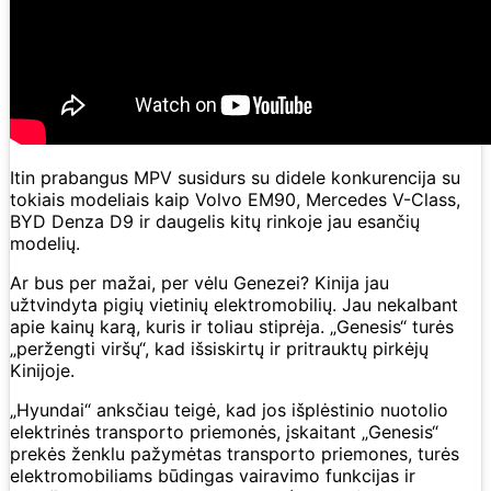
Itin prabangus MPV susidurs su didele konkurencija su
tokiais modeliais kaip Volvo EM90, Mercedes V-Class,
BYD Denza D9 ir daugelis kitų rinkoje jau esančių
modelių.
Ar bus per mažai, per vėlu Genezei? Kinija jau
užtvindyta pigių vietinių elektromobilių. Jau nekalbant
apie kainų karą, kuris ir toliau stiprėja. „Genesis“ turės
„peržengti viršų“, kad išsiskirtų ir pritrauktų pirkėjų
Kinijoje.
„Hyundai“ anksčiau teigė, kad jos išplėstinio nuotolio
elektrinės transporto priemonės, įskaitant „Genesis“
prekės ženklu pažymėtas transporto priemones, turės
elektromobiliams būdingas vairavimo funkcijas ir