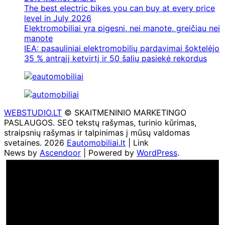
The best electric bikes you can buy at every price
level in July 2026
Elektromobiliai yra pigesni, nei manote, greičiau nei
manote
IEA: pasauliniai elektromobilių pardavimai šoktelėjo
35 % antrąjį ketvirtį ir 50 šalių pasiekė rekordus
WEBSTUDIO.LT
© SKAITMENINIO MARKETINGO
PASLAUGOS. SEO tekstų rašymas, turinio kūrimas,
straipsnių rašymas ir talpinimas į mūsų valdomas
svetaines. 2026
Eautomobiliai.lt
| Link
News by
Ascendoor
| Powered by
WordPress
.