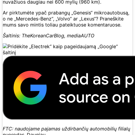
nuvažiuos daugiau nei 600 mylių (960 km).
Ar pirktumėte ypač prabangų „Genesis“ mikroautobusą,
o ne „Mercedes-Benz“, „Volvo“ ar „Lexus“? Praneškite
mums savo mintis toliau pateiktuose komentaruose.
Šaltinis: TheKoreanCarBlog, mediaAUTO
FTC: naudojame pajamas uždirbančių automobilių filialų
nuorodas.
Daugiau.