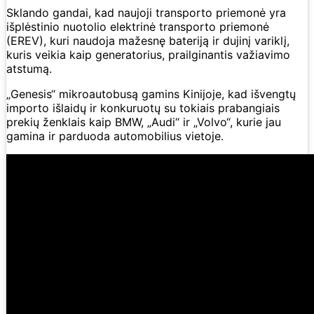
Sklando gandai, kad naujoji transporto priemonė yra
išplėstinio nuotolio elektrinė transporto priemonė
(EREV), kuri naudoja mažesnę bateriją ir dujinį variklį,
kuris veikia kaip generatorius, prailginantis važiavimo
atstumą.
„Genesis“ mikroautobusą gamins Kinijoje, kad išvengtų
importo išlaidų ir konkuruotų su tokiais prabangiais
prekių ženklais kaip BMW, „Audi“ ir „Volvo“, kurie jau
gamina ir parduoda automobilius vietoje.