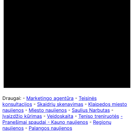
Draugai: -
Marketingo agentūra
-
Teisinės
konsultacijos
-
Skaidrių skenavimas
-
Klaipedos miesto
naujienos
-
Miesto naujienos
-
Saulius Narbutas
-
Įvaizdžio kūrimas
-
Veidoskaita
-
Teniso treniruotės
-
Pranešimai spaudai -
Kauno naujienos
-
Regionų
naujienos
-
Palangos naujienos