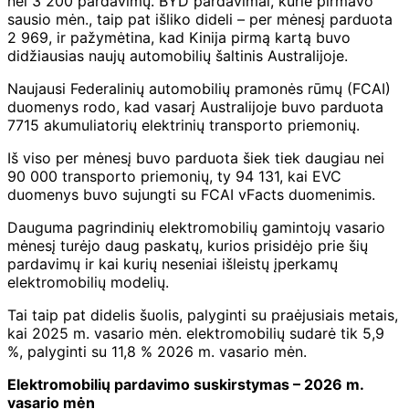
nei 3 200 pardavimų. BYD pardavimai, kurie pirmavo
sausio mėn., taip pat išliko dideli – per mėnesį parduota
2 969, ir pažymėtina, kad Kinija pirmą kartą buvo
didžiausias naujų automobilių šaltinis Australijoje.
Naujausi Federalinių automobilių pramonės rūmų (FCAI)
duomenys rodo, kad vasarį Australijoje buvo parduota
7715 akumuliatorių elektrinių transporto priemonių.
Iš viso per mėnesį buvo parduota šiek tiek daugiau nei
90 000 transporto priemonių, ty 94 131, kai EVC
duomenys buvo sujungti su FCAI vFacts duomenimis.
Dauguma pagrindinių elektromobilių gamintojų vasario
mėnesį turėjo daug paskatų, kurios prisidėjo prie šių
pardavimų ir kai kurių neseniai išleistų įperkamų
elektromobilių modelių.
Tai taip pat didelis šuolis, palyginti su praėjusiais metais,
kai 2025 m. vasario mėn. elektromobilių sudarė tik 5,9
%, palyginti su 11,8 % 2026 m. vasario mėn.
Elektromobilių pardavimo suskirstymas – 2026 m.
vasario mėn