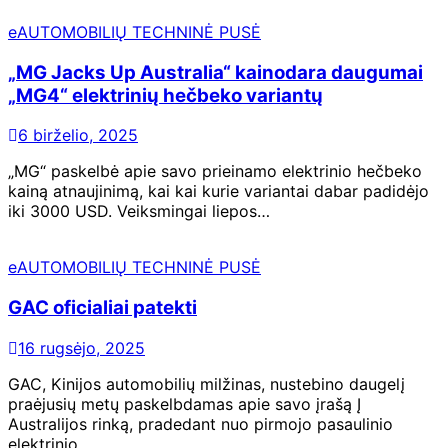
eAUTOMOBILIŲ TECHNINĖ PUSĖ
„MG Jacks Up Australia“ kainodara daugumai
„MG4“ elektrinių hečbeko variantų
6 birželio, 2025
„MG“ paskelbė apie savo prieinamo elektrinio hečbeko
kainą atnaujinimą, kai kai kurie variantai dabar padidėjo
iki 3000 USD. Veiksmingai liepos…
eAUTOMOBILIŲ TECHNINĖ PUSĖ
GAC oficialiai patekti
16 rugsėjo, 2025
GAC, Kinijos automobilių milžinas, nustebino daugelį
praėjusių metų paskelbdamas apie savo įrašą Į
Australijos rinką, pradedant nuo pirmojo pasaulinio
elektrinio…