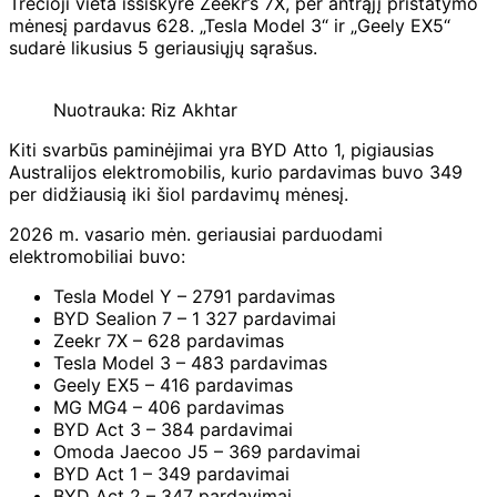
Trečioji vieta išsiskyrė Zeekr’s 7X, per antrąjį pristatymo
mėnesį pardavus 628. „Tesla Model 3“ ir „Geely EX5“
sudarė likusius 5 geriausiųjų sąrašus.
Nuotrauka: Riz Akhtar
Kiti svarbūs paminėjimai yra BYD Atto 1, pigiausias
Australijos elektromobilis, kurio pardavimas buvo 349
per didžiausią iki šiol pardavimų mėnesį.
2026 m. vasario mėn. geriausiai parduodami
elektromobiliai buvo:
Tesla Model Y – 2791 pardavimas
BYD Sealion 7 – 1 327 pardavimai
Zeekr 7X – 628 pardavimas
Tesla Model 3 – 483 pardavimas
Geely EX5 – 416 pardavimas
MG MG4 – 406 pardavimas
BYD Act 3 – 384 pardavimai
Omoda Jaecoo J5 – 369 pardavimai
BYD Act 1 – 349 pardavimai
BYD Act 2 – 347 pardavimai