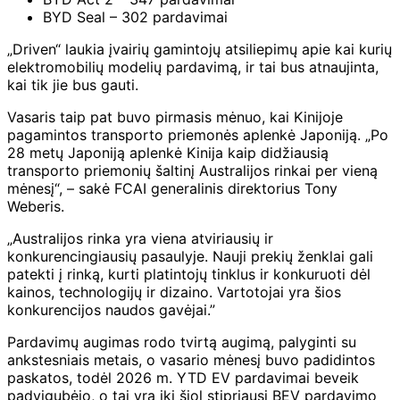
BYD Seal – 302 pardavimai
„Driven“ laukia įvairių gamintojų atsiliepimų apie kai kurių
elektromobilių modelių pardavimą, ir tai bus atnaujinta,
kai tik jie bus gauti.
Vasaris taip pat buvo pirmasis mėnuo, kai Kinijoje
pagamintos transporto priemonės aplenkė Japoniją.
„Po
28 metų Japoniją aplenkė Kinija kaip didžiausią
transporto priemonių šaltinį Australijos rinkai per vieną
mėnesį“, – sakė FCAI generalinis direktorius Tony
Weberis.
„Australijos rinka yra viena atviriausių ir
konkurencingiausių pasaulyje. Nauji prekių ženklai gali
patekti į rinką, kurti platintojų tinklus ir konkuruoti dėl
kainos, technologijų ir dizaino. Vartotojai yra šios
konkurencijos naudos gavėjai.”
Pardavimų augimas rodo tvirtą augimą, palyginti su
ankstesniais metais, o vasario mėnesį buvo padidintos
paskatos, todėl 2026 m. YTD EV pardavimai beveik
padvigubėjo, o tai yra iki šiol stipriausi BEV pardavimo