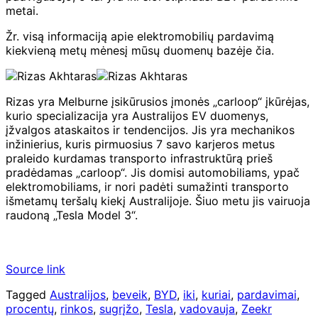
metai.
Žr. visą informaciją apie elektromobilių pardavimą
kiekvieną metų mėnesį mūsų duomenų bazėje čia
.
Rizas yra Melburne įsikūrusios įmonės „carloop“ įkūrėjas,
kurio specializacija yra Australijos EV duomenys,
įžvalgos ataskaitos ir tendencijos. Jis yra mechanikos
inžinierius, kuris pirmuosius 7 savo karjeros metus
praleido kurdamas transporto infrastruktūrą prieš
pradėdamas „carloop“. Jis domisi automobiliams, ypač
elektromobiliams, ir nori padėti sumažinti transporto
išmetamų teršalų kiekį Australijoje. Šiuo metu jis vairuoja
raudoną „Tesla Model 3“.
Source link
Tagged
Australijos
,
beveik
,
BYD
,
iki
,
kuriai
,
pardavimai
,
procentų
,
rinkos
,
sugrįžo
,
Tesla
,
vadovauja
,
Zeekr