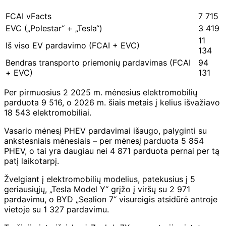
FCAI vFacts
7 715
EVC („Polestar“ + „Tesla“)
3 419
11
Iš viso EV pardavimo (FCAI + EVC)
134
Bendras transporto priemonių pardavimas (FCAI
94
+ EVC)
131
Per pirmuosius 2 2025 m. mėnesius elektromobilių
parduota 9 516, o 2026 m. šiais metais į kelius išvažiavo
18 543 elektromobiliai.
Vasario mėnesį PHEV pardavimai išaugo, palyginti su
ankstesniais mėnesiais – per mėnesį parduota 5 854
PHEV, o tai yra daugiau nei 4 871 parduota pernai per tą
patį laikotarpį.
Žvelgiant į elektromobilių modelius, patekusius į 5
geriausiųjų, „Tesla Model Y“ grįžo į viršų su 2 971
pardavimu, o BYD „Sealion 7“ visureigis atsidūrė antroje
vietoje su 1 327 pardavimu.