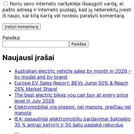
Noriu savo interneto naršyklėje išsaugoti vardą, el.
pašto adresą ir interneto puslapį, kad jų nebereiktų įvesti
iš naujo, kai kitą kartą vėl norėsiu parašyti komentarą.
Paieška
Paieška
Naujausi įrašai
Australian electric vehicle sales by month in 2026 –
by model and by brand
Europe EV Sales Report: BEVs Jump 50% & Reach
26% Market Share!
The best electric bikes you can buy at every price
level in July 2026
Elektromobiliai yra pigesni, nei manote, greičiau nei
manote
IEA: pasauliniai elektromobilių pardavimai šoktelėjo
35 % antrąjį ketvirtį ir 50 šalių pasiekė rekordus