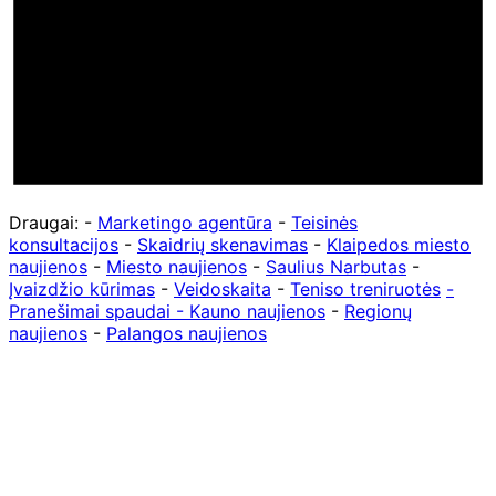
Draugai: -
Marketingo agentūra
-
Teisinės
konsultacijos
-
Skaidrių skenavimas
-
Klaipedos miesto
naujienos
-
Miesto naujienos
-
Saulius Narbutas
-
Įvaizdžio kūrimas
-
Veidoskaita
-
Teniso treniruotės
-
Pranešimai spaudai -
Kauno naujienos
-
Regionų
naujienos
-
Palangos naujienos