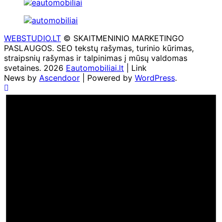
WEBSTUDIO.LT
© SKAITMENINIO MARKETINGO
PASLAUGOS. SEO tekstų rašymas, turinio kūrimas,
straipsnių rašymas ir talpinimas į mūsų valdomas
svetaines. 2026
Eautomobiliai.lt
| Link
News by
Ascendoor
| Powered by
WordPress
.