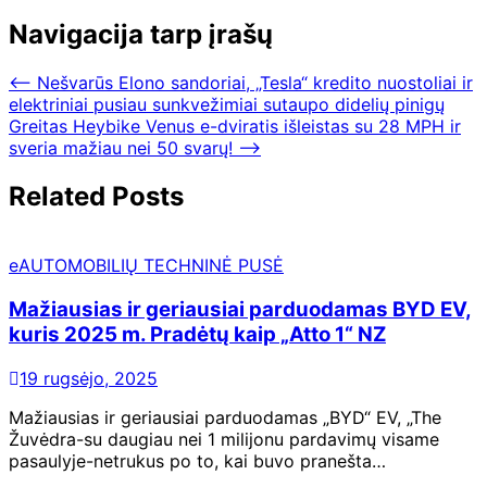
Navigacija tarp įrašų
⟵
Nešvarūs Elono sandoriai, „Tesla“ kredito nuostoliai ir
elektriniai pusiau sunkvežimiai sutaupo didelių pinigų
Greitas Heybike Venus e-dviratis išleistas su 28 MPH ir
sveria mažiau nei 50 svarų!
⟶
Related Posts
eAUTOMOBILIŲ TECHNINĖ PUSĖ
Mažiausias ir geriausiai parduodamas BYD EV,
kuris 2025 m. Pradėtų kaip „Atto 1“ NZ
19 rugsėjo, 2025
Mažiausias ir geriausiai parduodamas „BYD“ EV, „The
Žuvėdra-su daugiau nei 1 milijonu pardavimų visame
pasaulyje-netrukus po to, kai buvo pranešta…