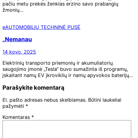
pačiu metu prekės ženklas erzino savo prabangių
žmonių…
eAUTOMOBILIŲ TECHNINĖ PUSĖ
„Nemanau
14 kovo, 2025
Elektrinių transporto priemonių ir akumuliatorių
saugojimo įmonė „Tesla“ buvo sumažinta iš programų,
įskaitant namų EV įkroviklių ir namų apyvokos baterijų…
Parašykite komentarą
El. pašto adresas nebus skelbiamas.
Būtini laukeliai
pažymėti
*
Komentaras
*