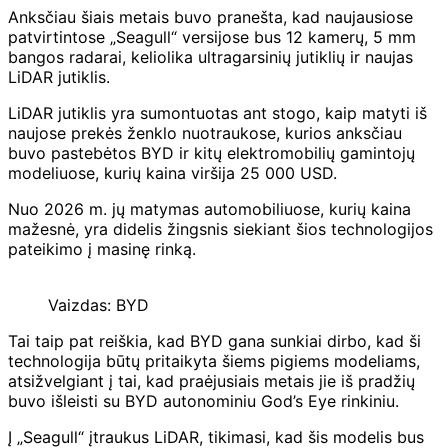
Anksčiau šiais metais buvo pranešta, kad naujausiose
patvirtintose „Seagull“ versijose bus 12 kamerų, 5 mm
bangos radarai, keliolika ultragarsinių jutiklių ir naujas
LiDAR jutiklis.
LiDAR jutiklis yra sumontuotas ant stogo, kaip matyti iš
naujose prekės ženklo nuotraukose, kurios anksčiau
buvo pastebėtos BYD ir kitų elektromobilių gamintojų
modeliuose, kurių kaina viršija 25 000 USD.
Nuo 2026 m. jų matymas automobiliuose, kurių kaina
mažesnė, yra didelis žingsnis siekiant šios technologijos
pateikimo į masinę rinką.
Vaizdas: BYD
Tai taip pat reiškia, kad BYD gana sunkiai dirbo, kad ši
technologija būtų pritaikyta šiems pigiems modeliams,
atsižvelgiant į tai, kad praėjusiais metais jie iš pradžių
buvo išleisti su BYD autonominiu God’s Eye rinkiniu.
Į „Seagull“ įtraukus LiDAR, tikimasi, kad šis modelis bus