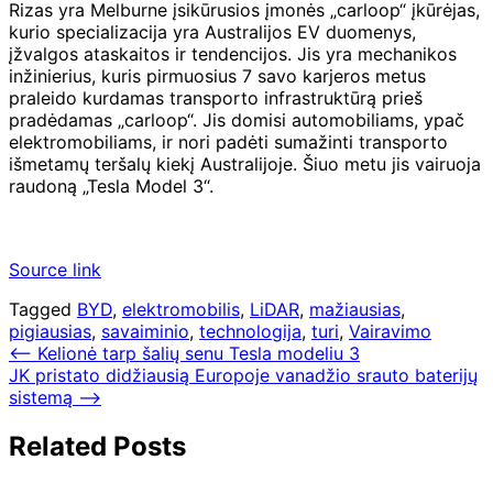
Rizas yra Melburne įsikūrusios įmonės „carloop“ įkūrėjas,
kurio specializacija yra Australijos EV duomenys,
įžvalgos ataskaitos ir tendencijos. Jis yra mechanikos
inžinierius, kuris pirmuosius 7 savo karjeros metus
praleido kurdamas transporto infrastruktūrą prieš
pradėdamas „carloop“. Jis domisi automobiliams, ypač
elektromobiliams, ir nori padėti sumažinti transporto
išmetamų teršalų kiekį Australijoje. Šiuo metu jis vairuoja
raudoną „Tesla Model 3“.
Source link
Tagged
BYD
,
elektromobilis
,
LiDAR
,
mažiausias
,
pigiausias
,
savaiminio
,
technologija
,
turi
,
Vairavimo
Navigacija
⟵
Kelionė tarp šalių senu Tesla modeliu 3
JK pristato didžiausią Europoje vanadžio srauto baterijų
tarp
sistemą
⟶
įrašų
Related Posts