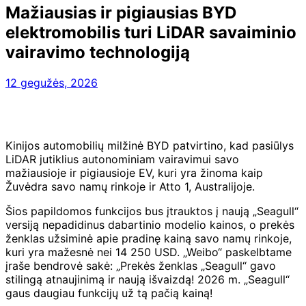
Mažiausias ir pigiausias BYD
elektromobilis turi LiDAR savaiminio
vairavimo technologiją
12 gegužės, 2026
Kinijos automobilių milžinė BYD patvirtino, kad pasiūlys
LiDAR jutiklius autonominiam vairavimui savo
mažiausioje ir pigiausioje EV, kuri yra žinoma kaip
Žuvėdra savo namų rinkoje ir Atto 1, Australijoje.
Šios papildomos funkcijos bus įtrauktos į naują „Seagull“
versiją nepadidinus dabartinio modelio kainos, o prekės
ženklas užsiminė apie pradinę kainą savo namų rinkoje,
kuri yra mažesnė nei 14 250 USD. „Weibo“ paskelbtame
įraše bendrovė sakė: „Prekės ženklas „Seagull“ gavo
stilingą atnaujinimą ir naują išvaizdą! 2026 m. „Seagull“
gaus daugiau funkcijų už tą pačią kainą!