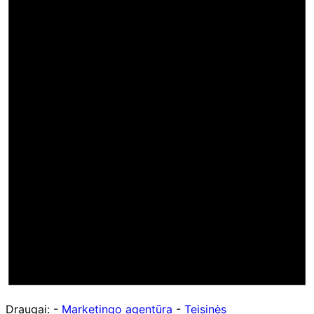
Draugai: -
Marketingo agentūra
-
Teisinės