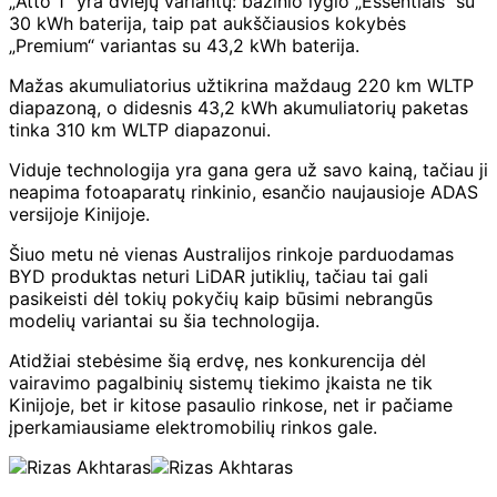
„Atto 1“ yra dviejų variantų: bazinio lygio „Essentials“ su
30 kWh baterija, taip pat aukščiausios kokybės
„Premium“ variantas su 43,2 kWh baterija.
Mažas akumuliatorius užtikrina maždaug 220 km WLTP
diapazoną, o didesnis 43,2 kWh akumuliatorių paketas
tinka 310 km WLTP diapazonui.
Viduje technologija yra gana gera už savo kainą, tačiau ji
neapima fotoaparatų rinkinio, esančio naujausioje ADAS
versijoje Kinijoje.
Šiuo metu nė vienas Australijos rinkoje parduodamas
BYD produktas neturi LiDAR jutiklių, tačiau tai gali
pasikeisti dėl tokių pokyčių kaip būsimi nebrangūs
modelių variantai su šia technologija.
Atidžiai stebėsime šią erdvę, nes konkurencija dėl
vairavimo pagalbinių sistemų tiekimo įkaista ne tik
Kinijoje, bet ir kitose pasaulio rinkose, net ir pačiame
įperkamiausiame elektromobilių rinkos gale.