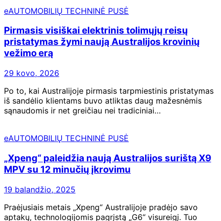
eAUTOMOBILIŲ TECHNINĖ PUSĖ
Pirmasis visiškai elektrinis tolimųjų reisų
pristatymas žymi naują Australijos krovinių
vežimo erą
29 kovo, 2026
Po to, kai Australijoje pirmasis tarpmiestinis pristatymas
iš sandėlio klientams buvo atliktas daug mažesnėmis
sąnaudomis ir net greičiau nei tradiciniai…
eAUTOMOBILIŲ TECHNINĖ PUSĖ
„Xpeng“ paleidžia naują Australijos surištą X9
MPV su 12 minučių įkrovimu
19 balandžio, 2025
Praėjusiais metais „Xpeng“ Australijoje pradėjo savo
aptakų, technologijomis pagrįstą „G6“ visureigį. Tuo