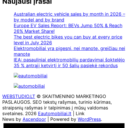
Naujausi įrašai
Australian electric vehicle sales by month in 2026 –
by model and by brand
Europe EV Sales Report: BEVs Jump 50% & Reach
26% Market Share!
The best electric bikes you can buy at every price
level in July 2026
Elektromobiliai yra pigesni, nei manote, greičiau nei
manote
IEA: pasauliniai elektromobilių pardavimai šoktelėjo
35 % antrąjį ketvirtį ir 50 šalių pasiekė rekordus
WEBSTUDIO.LT
© SKAITMENINIO MARKETINGO
PASLAUGOS. SEO tekstų rašymas, turinio kūrimas,
straipsnių rašymas ir talpinimas į mūsų valdomas
svetaines. 2026
Eautomobiliai.lt
| Link
News by
Ascendoor
| Powered by
WordPress
.