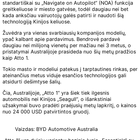
standartiškai su „Navigate on Autopilot“ (NOA) funkcija
greitkeliuose ir miesto gatvėse, todėl daugiau nei bet
kada anksčiau vairuotojų galės patirti ir naudoti šią
technologiją Kinijos keliuose.
Žuvėdra yra vienas svarbiausių kompanijos modelių,
ypač kalbant apie pardavimus. Bendrovė pardavė
daugiau nei milijoną vienetų per mažiau nei 3 metus, o
pristatymai Australijoje prasideda nuo šių metų pradžios
kaip Atto 1.
Tokio masto ir modeliui patekus į tarptautines rinkas, per
ateinančius metus viduje esančios technologijos gali
atsidurti dešimtyse šalių.
Čia, Australijoje, „Atto 1“ yra šiek tiek ilgesnis
automobilis nei Kinijos „Seagull“, o išankstiniai
užsakymai buvo pradėti praėjusių metų lapkritį, o kainos
nuo 24 000 USD patvirtintos gruodį.
Vaizdas: BYD Automotive Australia