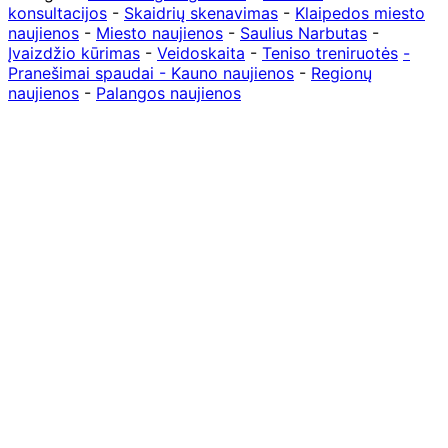
konsultacijos
-
Skaidrių skenavimas
-
Klaipedos miesto
naujienos
-
Miesto naujienos
-
Saulius Narbutas
-
Įvaizdžio kūrimas
-
Veidoskaita
-
Teniso treniruotės
-
Pranešimai spaudai -
Kauno naujienos
-
Regionų
naujienos
-
Palangos naujienos