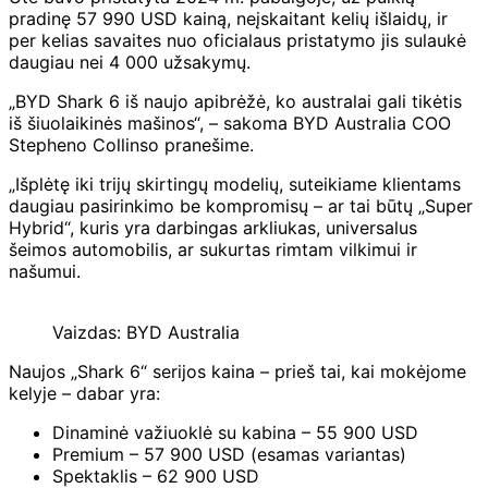
pradinę 57 990 USD kainą, neįskaitant kelių išlaidų, ir
per kelias savaites nuo oficialaus pristatymo jis sulaukė
daugiau nei 4 000 užsakymų.
„BYD Shark 6 iš naujo apibrėžė, ko australai gali tikėtis
iš šiuolaikinės mašinos“, – sakoma BYD Australia COO
Stepheno Collinso pranešime.
„Išplėtę iki trijų skirtingų modelių, suteikiame klientams
daugiau pasirinkimo be kompromisų – ar tai būtų „Super
Hybrid“, kuris yra darbingas arkliukas, universalus
šeimos automobilis, ar sukurtas rimtam vilkimui ir
našumui.
Vaizdas: BYD Australia
Naujos „Shark 6“ serijos kaina – prieš tai, kai mokėjome
kelyje – dabar yra:
Dinaminė važiuoklė su kabina – 55 900 USD
Premium – 57 900 USD (esamas variantas)
Spektaklis – 62 900 USD