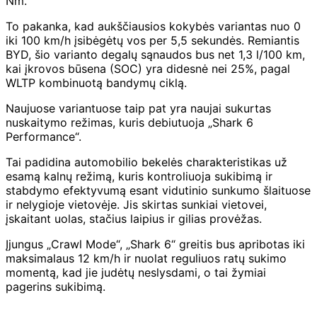
Nm.
To pakanka, kad aukščiausios kokybės variantas nuo 0
iki 100 km/h įsibėgėtų vos per 5,5 sekundės. Remiantis
BYD, šio varianto degalų sąnaudos bus net 1,3 l/100 km,
kai įkrovos būsena (SOC) yra didesnė nei 25%, pagal
WLTP kombinuotą bandymų ciklą.
Naujuose variantuose taip pat yra naujai sukurtas
nuskaitymo režimas, kuris debiutuoja „Shark 6
Performance“.
Tai padidina automobilio bekelės charakteristikas už
esamą kalnų režimą, kuris kontroliuoja sukibimą ir
stabdymo efektyvumą esant vidutinio sunkumo šlaituose
ir nelygioje vietovėje. Jis skirtas sunkiai vietovei,
įskaitant uolas, stačius laipius ir gilias provėžas.
Įjungus „Crawl Mode“, „Shark 6“ greitis bus apribotas iki
maksimalaus 12 km/h ir nuolat reguliuos ratų sukimo
momentą, kad jie judėtų neslysdami, o tai žymiai
pagerins sukibimą.