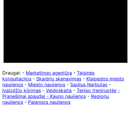
Draugai: -
Marketingo agentūra
-
Teisinės
konsultacijos
-
Skaidrių skenavimas
-
Klaipedos miesto
naujienos
-
Miesto naujienos
-
Saulius Narbutas
-
Įvaizdžio kūrimas
-
Veidoskaita
-
Teniso treniruotės
-
Pranešimai spaudai -
Kauno naujienos
-
Regionų
naujienos
-
Palangos naujienos