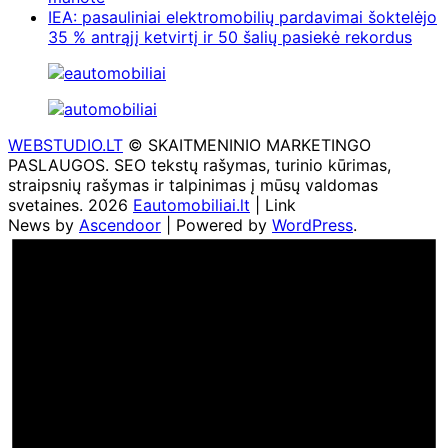
IEA: pasauliniai elektromobilių pardavimai šoktelėjo
35 % antrąjį ketvirtį ir 50 šalių pasiekė rekordus
WEBSTUDIO.LT
© SKAITMENINIO MARKETINGO
PASLAUGOS. SEO tekstų rašymas, turinio kūrimas,
straipsnių rašymas ir talpinimas į mūsų valdomas
svetaines. 2026
Eautomobiliai.lt
| Link
News by
Ascendoor
| Powered by
WordPress
.