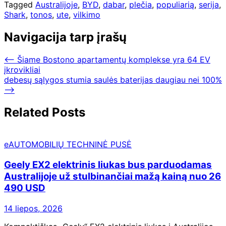
Tagged
Australijoje
,
BYD
,
dabar
,
plečia
,
populiarią
,
serija
,
Shark
,
tonos
,
ute
,
vilkimo
Navigacija tarp įrašų
⟵
Šiame Bostono apartamentų komplekse yra 64 EV
įkrovikliai
debesų sąlygos stumia saulės baterijas daugiau nei 100%
⟶
Related Posts
eAUTOMOBILIŲ TECHNINĖ PUSĖ
Geely EX2 elektrinis liukas bus parduodamas
Australijoje už stulbinančiai mažą kainą nuo 26
490 USD
14 liepos, 2026