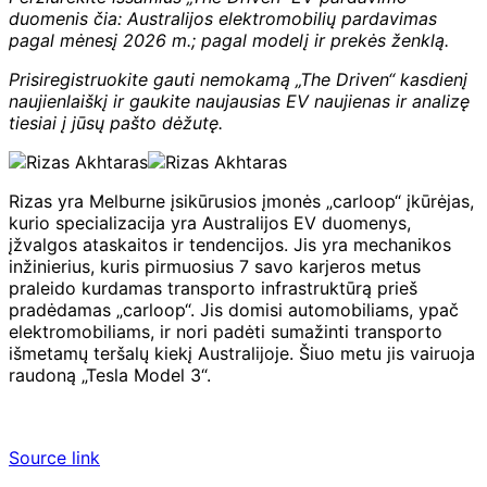
duomenis čia:
Australijos elektromobilių pardavimas
pagal mėnesį 2026 m.; pagal modelį ir prekės ženklą
.
Prisiregistruokite gauti nemokamą „The Driven“ kasdienį
naujienlaiškį ir
gaukite naujausias EV naujienas ir analizę
tiesiai į jūsų pašto dėžutę.
Rizas yra Melburne įsikūrusios įmonės „carloop“ įkūrėjas,
kurio specializacija yra Australijos EV duomenys,
įžvalgos ataskaitos ir tendencijos. Jis yra mechanikos
inžinierius, kuris pirmuosius 7 savo karjeros metus
praleido kurdamas transporto infrastruktūrą prieš
pradėdamas „carloop“. Jis domisi automobiliams, ypač
elektromobiliams, ir nori padėti sumažinti transporto
išmetamų teršalų kiekį Australijoje. Šiuo metu jis vairuoja
raudoną „Tesla Model 3“.
Source link