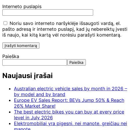
Interneto puslapis
Noriu savo interneto naršyklėje išsaugoti vardą, el.
pašto adresą ir interneto puslapį, kad jų nebereiktų įvesti
iš naujo, kai kitą kartą vėl norėsiu parašyti komentarą.
Paieška
Paieška
Naujausi įrašai
Australian electric vehicle sales by month in 2026 –
by model and by brand
Europe EV Sales Report: BEVs Jump 50% & Reach
26% Market Share!
The best electric bikes you can buy at every price
level in July 2026
Elektromobiliai yra pigesni, nei manote, greičiau nei
manote