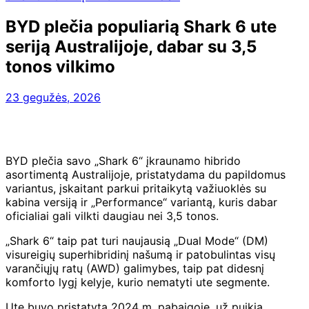
BYD plečia populiarią Shark 6 ute
seriją Australijoje, dabar su 3,5
tonos vilkimo
23 gegužės, 2026
BYD plečia savo „Shark 6“ įkraunamo hibrido
asortimentą Australijoje, pristatydama du papildomus
variantus, įskaitant parkui pritaikytą važiuoklės su
kabina versiją ir „Performance“ variantą, kuris dabar
oficialiai gali vilkti daugiau nei 3,5 tonos.
„Shark 6“ taip pat turi naujausią „Dual Mode“ (DM)
visureigių superhibridinį našumą ir patobulintas visų
varančiųjų ratų (AWD) galimybes, taip pat didesnį
komforto lygį kelyje, kurio nematyti ute segmente.
Ute buvo pristatyta 2024 m. pabaigoje, už puikią