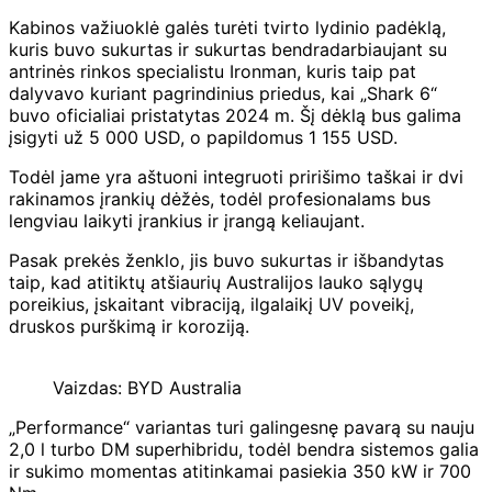
Kabinos važiuoklė galės turėti tvirto lydinio padėklą,
kuris buvo sukurtas ir sukurtas bendradarbiaujant su
antrinės rinkos specialistu Ironman, kuris taip pat
dalyvavo kuriant pagrindinius priedus, kai „Shark 6“
buvo oficialiai pristatytas 2024 m.
Šį dėklą bus galima
įsigyti už 5 000 USD, o papildomus 1 155 USD.
Todėl jame yra aštuoni integruoti pririšimo taškai ir dvi
rakinamos įrankių dėžės, todėl profesionalams bus
lengviau laikyti įrankius ir įrangą keliaujant.
Pasak prekės ženklo, jis buvo sukurtas ir išbandytas
taip, kad atitiktų atšiaurių Australijos lauko sąlygų
poreikius, įskaitant vibraciją, ilgalaikį UV poveikį,
druskos purškimą ir koroziją.
Vaizdas: BYD Australia
„Performance“ variantas turi galingesnę pavarą su nauju
2,0 l turbo DM superhibridu, todėl bendra sistemos galia
ir sukimo momentas atitinkamai pasiekia 350 kW ir 700