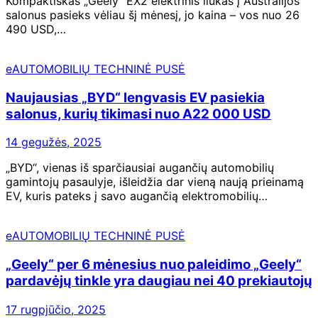
Kompaktiškas „Geely“ EX2 elektrinis liukas į Australijos
salonus pasieks vėliau šį mėnesį, jo kaina – vos nuo 26
490 USD,…
eAUTOMOBILIŲ TECHNINĖ PUSĖ
Naujausias „BYD“ lengvasis EV pasiekia
salonus, kurių tikimasi nuo A22 000 USD
14 gegužės, 2025
„BYD“, vienas iš sparčiausiai augančių automobilių
gamintojų pasaulyje, išleidžia dar vieną naują prieinamą
EV, kuris pateks į savo augančią elektromobilių…
eAUTOMOBILIŲ TECHNINĖ PUSĖ
„Geely“ per 6 mėnesius nuo paleidimo „Geely“
pardavėjų tinkle yra daugiau nei 40 prekiautojų
17 rugpjūčio, 2025