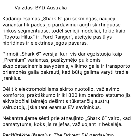
Vaizdas: BYD Australia
Kadangi esamas „Shark 6“ jau sėkmingas, naujieji
variantai tik padės jo pardavimui augti skirtinguose
rinkos segmentuose, todėl senieji modeliai, tokie kaip
„Toyota Hilux“ ir „Ford Ranger“, ateityje pasiūlys
hibridines ir elektrines jėgos pavaras.
Pirmoji „Shark 6“ versija, kuri vis dar egzistuoja kaip
„Premium“ variantas, pasižymėjo puikiomis
eksploatacinėmis savybėmis, vilkimo galia ir transporto
priemonės galia pakrauti, kad būtų galima varyti tradie
įrankius.
Dėl tik elektromobiliams skirto nuotolio, važiavimo
komforto, praktiškumo ir iki 800 km bendro atstumo jis
akivaizdžiai laimėjo dešimtis tūkstančių austrų
vairuotojų, įskaitant esamus EV savininkus.
Nekantraujame sėsti prie atnaujinto „Shark 6“ vairo, kad
pamatytume, koks jis reljefas, važiuojant ir bekelėje.
Peržiūrėkite išsamius „The Driven“ EV pardavimo