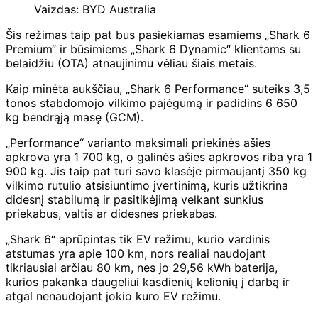
Vaizdas: BYD Australia
Šis režimas taip pat bus pasiekiamas esamiems „Shark 6
Premium“ ir būsimiems „Shark 6 Dynamic“ klientams su
belaidžiu (OTA) atnaujinimu vėliau šiais metais.
Kaip minėta aukščiau, „Shark 6 Performance“ suteiks 3,5
tonos stabdomojo vilkimo pajėgumą ir padidins 6 650
kg bendrąją masę (GCM).
„Performance“ varianto maksimali priekinės ašies
apkrova yra 1 700 kg, o galinės ašies apkrovos riba yra 1
900 kg. Jis taip pat turi savo klasėje pirmaujantį 350 kg
vilkimo rutulio atsisiuntimo įvertinimą, kuris užtikrina
didesnį stabilumą ir pasitikėjimą velkant sunkius
priekabus, valtis ar didesnes priekabas.
„Shark 6“ aprūpintas tik EV režimu, kurio vardinis
atstumas yra apie 100 km, nors realiai naudojant
tikriausiai arčiau 80 km, nes jo 29,56 kWh baterija,
kurios pakanka daugeliui kasdienių kelionių į darbą ir
atgal nenaudojant jokio kuro EV režimu.