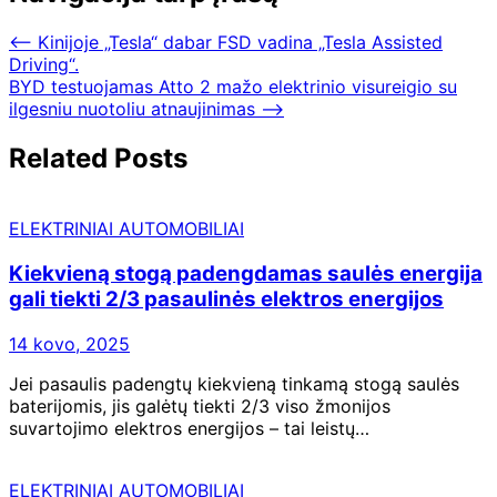
⟵
Kinijoje „Tesla“ dabar FSD vadina „Tesla Assisted
Driving“.
BYD testuojamas Atto 2 mažo elektrinio visureigio su
ilgesniu nuotoliu atnaujinimas
⟶
Related Posts
ELEKTRINIAI AUTOMOBILIAI
Kiekvieną stogą padengdamas saulės energija
gali tiekti 2/3 pasaulinės elektros energijos
14 kovo, 2025
Jei pasaulis padengtų kiekvieną tinkamą stogą saulės
baterijomis, jis galėtų tiekti 2/3 viso žmonijos
suvartojimo elektros energijos – tai leistų…
ELEKTRINIAI AUTOMOBILIAI