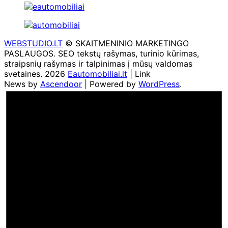
WEBSTUDIO.LT
© SKAITMENINIO MARKETINGO
PASLAUGOS. SEO tekstų rašymas, turinio kūrimas,
straipsnių rašymas ir talpinimas į mūsų valdomas
svetaines. 2026
Eautomobiliai.lt
| Link
News by
Ascendoor
| Powered by
WordPress
.