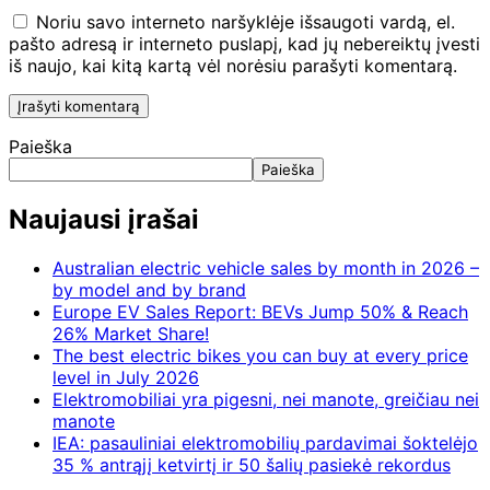
Noriu savo interneto naršyklėje išsaugoti vardą, el.
pašto adresą ir interneto puslapį, kad jų nebereiktų įvesti
iš naujo, kai kitą kartą vėl norėsiu parašyti komentarą.
Paieška
Paieška
Naujausi įrašai
Australian electric vehicle sales by month in 2026 –
by model and by brand
Europe EV Sales Report: BEVs Jump 50% & Reach
26% Market Share!
The best electric bikes you can buy at every price
level in July 2026
Elektromobiliai yra pigesni, nei manote, greičiau nei
manote
IEA: pasauliniai elektromobilių pardavimai šoktelėjo
35 % antrąjį ketvirtį ir 50 šalių pasiekė rekordus