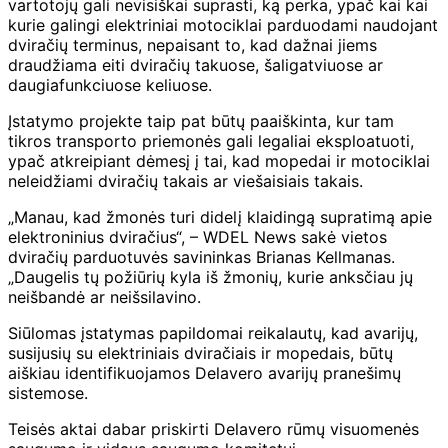
vartotojų gali nevisiškai suprasti, ką perka, ypač kai kai
kurie galingi elektriniai motociklai parduodami naudojant
dviračių terminus, nepaisant to, kad dažnai jiems
draudžiama eiti dviračių takuose, šaligatviuose ar
daugiafunkciuose keliuose.
Įstatymo projekte taip pat būtų paaiškinta, kur tam
tikros transporto priemonės gali legaliai eksploatuoti,
ypač atkreipiant dėmesį į tai, kad mopedai ir motociklai
neleidžiami dviračių takais ar viešaisiais takais.
„Manau, kad žmonės turi didelį klaidingą supratimą apie
elektroninius dviračius“, – WDEL News sakė vietos
dviračių parduotuvės savininkas Brianas Kellmanas.
„Daugelis tų požiūrių kyla iš žmonių, kurie anksčiau jų
neišbandė ar neišsilavino.
Siūlomas įstatymas papildomai reikalautų, kad avarijų,
susijusių su elektriniais dviračiais ir mopedais, būtų
aiškiau identifikuojamos Delavero avarijų pranešimų
sistemose.
Teisės aktai dabar priskirti Delavero rūmų visuomenės