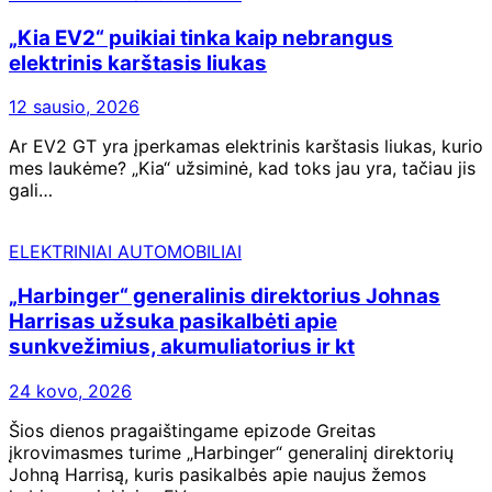
„Kia EV2“ puikiai tinka kaip nebrangus
elektrinis karštasis liukas
12 sausio, 2026
Ar EV2 GT yra įperkamas elektrinis karštasis liukas, kurio
mes laukėme? „Kia“ užsiminė, kad toks jau yra, tačiau jis
gali…
ELEKTRINIAI AUTOMOBILIAI
„Harbinger“ generalinis direktorius Johnas
Harrisas užsuka pasikalbėti apie
sunkvežimius, akumuliatorius ir kt
24 kovo, 2026
Šios dienos pragaištingame epizode Greitas
įkrovimasmes turime „Harbinger“ generalinį direktorių
Johną Harrisą, kuris pasikalbės apie naujus žemos