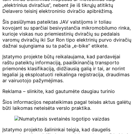
„elektrinius dviračius“, nebent jie iš tikrųjų atitiktų
Delavero teisinį elektroninio dviračio apibrėžimą.
Šis pasiūlymas pateiktas JAV valstijoms ir toliau
kovojant su sparčiai besivystančia mikromobilumo rinka,
kurioje viskas nuo priemiestinių dviračių su pedalais
varomų dviračių iki Sur Ron tipo elektrinių purvo dviračių
dažnai sujungiama su ta pačia „e-bike“ etikete.
Įstatymo projekte būtų reikalaujama, kad pardavėjai
raštu pateiktų informaciją, paaiškinančią transporto
priemonės klasifikaciją, didžiausią galią ir tai, ar norint
legaliai ją eksploatuoti reikalinga registracija, draudimas
ar vairuotojo pažymėjimas.
Reklama – slinkite, kad gautumėte daugiau turinio
Šios informacijos nepateikimas pagal teisės aktus galėtų
būti laikomas neteisėta verslo praktika.
Įstatymo projekto šalininkai teigia, kad daugelis