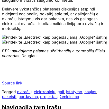
saugumo ir vidaus saugumo komitetui.
Delavere vykstančios platesnės diskusijos atspindi
didėjantį nacionalinį pokalbį apie tai, ar galiojančių e-
dviračių įstatymų vis dar pakanka, nes vis galingesni
elektriniai dviračiai ir toliau naikina liniją tarp dviračių ir
motociklų.
FTC: naudojame pajamas uždirbančių automobilių filialų
nuorodas.
Daugiau.
Source link
Tagged
dviračių
,
elektroninių
,
gali
,
įstatymo
,
naujas
,
pakeisti
,
pardavimą
,
projektas
,
ženklinimą
Navigacija tarp įrašų