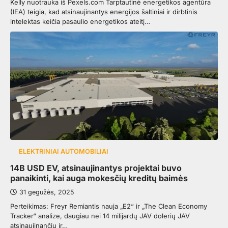
Kelly nuotrauka iš Pexels.com Tarptautinė energetikos agentūra
(IEA) teigia, kad atsinaujinantys energijos šaltiniai ir dirbtinis
intelektas keičia pasaulio energetikos ateitį…
ELEKTRINIAI AUTOMOBILIAI
14B USD EV, atsinaujinantys projektai buvo
panaikinti, kai auga mokesčių kreditų baimės
31 gegužės, 2025
Perteikimas: Freyr Remiantis nauja „E2“ ir „The Clean Economy
Tracker“ analize, daugiau nei 14 milijardų JAV dolerių JAV
atsinaujinančių ir…