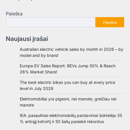
Paieška
Paieška
Naujausi įrašai
Australian electric vehicle sales by month in 2026 – by
model and by brand
Europe EV Sales Report: BEVs Jump 50% & Reach
26% Market Share!
The best electric bikes you can buy at every price
level in July 2026
Elektromobiliai yra pigesni, nei manote, greičiau nei
manote
IEA: pasauliniai elektromobilių pardavimai šoktelėjo 35
% antrąjį ketvirtį ir 50 šalių pasiekė rekordus