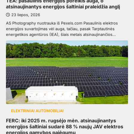
TEA: pasaulinis energijos poreikis auga, o
atsinaujinantys energijos šaltiniai praleidžia anglį
23 liepos, 2026
AS Photography nuotrauka iš Pexels.com Pasaulinis elektros
energijos suvartojimas vėl auga, tačiau, pasak Tarptautinės
energetikos agentūros (IEA), šiais metais atsinaujinančios…
ELEKTRINIAI AUTOMOBILIAI
FERC: iki 2025 m. rugsėjo mėn. atsinaujinantys
energijos šaltiniai sudarė 88 % naujų JAV elektros
energijos gamybos pajėgumų