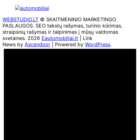
WEBSTUDIO.LT
© SKAITMENINIO MARKETINGO
PASLAUGOS. SEO tekstų rašymas, turinio kūrimas,
straipsnių rašymas ir talpinimas į mūsų valdomas
svetaines. 2026
Eautomobiliai.lt
| Link
News by
Ascendoor
| Powered by
WordPress
.