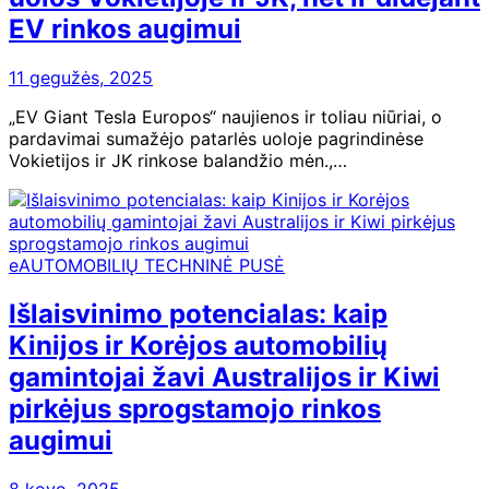
EV rinkos augimui
11 gegužės, 2025
„EV Giant Tesla Europos“ naujienos ir toliau niūriai, o
pardavimai sumažėjo patarlės uoloje pagrindinėse
Vokietijos ir JK rinkose balandžio mėn.,…
eAUTOMOBILIŲ TECHNINĖ PUSĖ
Išlaisvinimo potencialas: kaip
Kinijos ir Korėjos automobilių
gamintojai žavi Australijos ir Kiwi
pirkėjus sprogstamojo rinkos
augimui
8 kovo, 2025