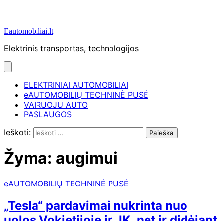
Eautomobiliai.lt
Elektrinis transportas, technologijos
ELEKTRINIAI AUTOMOBILIAI
eAUTOMOBILIŲ TECHNINĖ PUSĖ
VAIRUOJU AUTO
PASLAUGOS
Ieškoti:
Žyma:
augimui
eAUTOMOBILIŲ TECHNINĖ PUSĖ
„Tesla“ pardavimai nukrinta nuo
uolos Vokietijoje ir JK, net ir didėjant