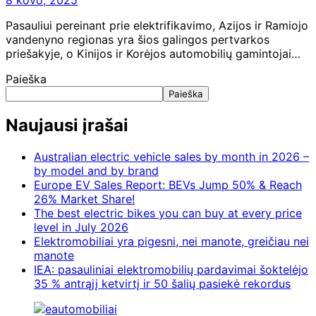
Pasauliui pereinant prie elektrifikavimo, Azijos ir Ramiojo
vandenyno regionas yra šios galingos pertvarkos
priešakyje, o Kinijos ir Korėjos automobilių gamintojai…
Paieška
Paieška
Naujausi įrašai
Australian electric vehicle sales by month in 2026 –
by model and by brand
Europe EV Sales Report: BEVs Jump 50% & Reach
26% Market Share!
The best electric bikes you can buy at every price
level in July 2026
Elektromobiliai yra pigesni, nei manote, greičiau nei
manote
IEA: pasauliniai elektromobilių pardavimai šoktelėjo
35 % antrąjį ketvirtį ir 50 šalių pasiekė rekordus