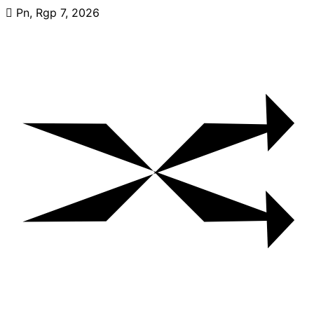
Skip
Pn, Rgp 7, 2026
to
content