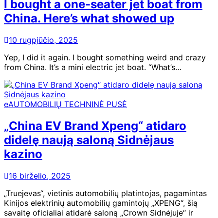
I bought a one-seater jet boat from
China. Here’s what showed up
10 rugpjūčio, 2025
Yep, I did it again. I bought something weird and crazy
from China. It’s a mini electric jet boat. “What’s…
eAUTOMOBILIŲ TECHNINĖ PUSĖ
„China EV Brand Xpeng“ atidaro
didelę naują saloną Sidnėjaus
kazino
16 birželio, 2025
„Truejevas“, vietinis automobilių platintojas, pagamintas
Kinijos elektrinių automobilių gamintojų „XPENG“, šią
savaitę oficialiai atidarė saloną „Crown Sidnėjuje“ ir