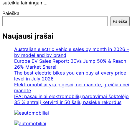
suteikia laimingam…
Paieška
Paieška
Naujausi įrašai
Australian electric vehicle sales by month in 2026 –
by model and by brand
Europe EV Sales Report: BEVs Jump 50% & Reach
26% Market Share!
The best electric bikes you can buy at every price
level in July 2026
Elektromobiliai yra pigesni, nei manote, greičiau nei
manote
IEA: pasauliniai elektromobilių pardavimai šoktelėjo
35 % antrąjį ketvirtį ir 50 šalių pasiekė rekordus