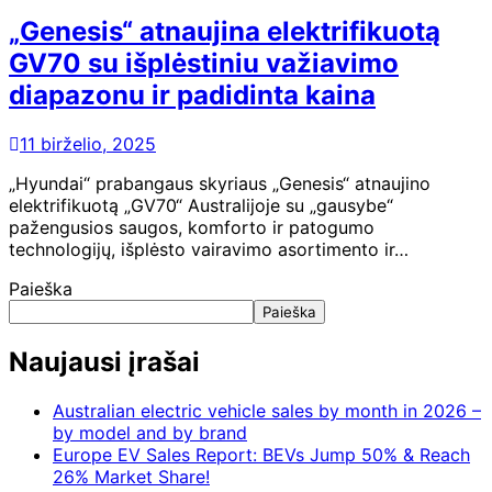
„Genesis“ atnaujina elektrifikuotą
GV70 su išplėstiniu važiavimo
diapazonu ir padidinta kaina
11 birželio, 2025
„Hyundai“ prabangaus skyriaus „Genesis“ atnaujino
elektrifikuotą „GV70“ Australijoje su „gausybe“
pažengusios saugos, komforto ir patogumo
technologijų, išplėsto vairavimo asortimento ir…
Paieška
Paieška
Naujausi įrašai
Australian electric vehicle sales by month in 2026 –
by model and by brand
Europe EV Sales Report: BEVs Jump 50% & Reach
26% Market Share!