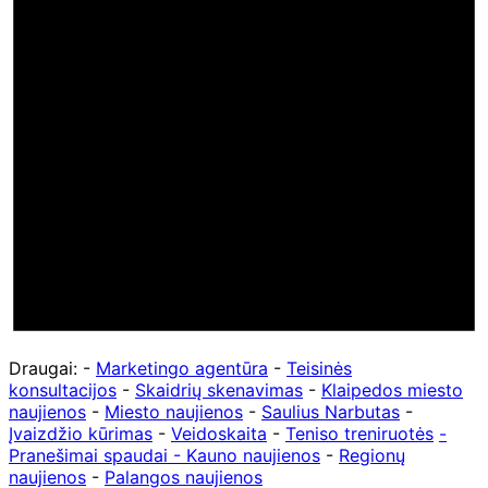
Draugai: -
Marketingo agentūra
-
Teisinės
konsultacijos
-
Skaidrių skenavimas
-
Klaipedos miesto
naujienos
-
Miesto naujienos
-
Saulius Narbutas
-
Įvaizdžio kūrimas
-
Veidoskaita
-
Teniso treniruotės
-
Pranešimai spaudai -
Kauno naujienos
-
Regionų
naujienos
-
Palangos naujienos