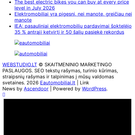
The best electric bikes you can buy at every price
level in July 2026
Elektromobiliai yra pigesni, nei manote, greičiau nei
manote
IEA: pasauliniai elektromobilių pardavimai šoktelėjo
35 % antrąjį ketvirtį ir 50 šalių pasiekė rekordus
WEBSTUDIO.LT
© SKAITMENINIO MARKETINGO
PASLAUGOS. SEO tekstų rašymas, turinio kūrimas,
straipsnių rašymas ir talpinimas į mūsų valdomas
svetaines. 2026
Eautomobiliai.lt
| Link
News by
Ascendoor
| Powered by
WordPress
.