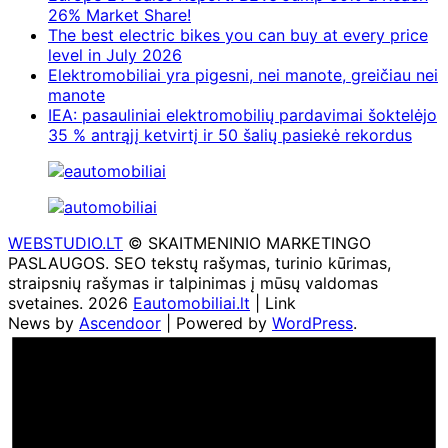
26% Market Share!
The best electric bikes you can buy at every price
level in July 2026
Elektromobiliai yra pigesni, nei manote, greičiau nei
manote
IEA: pasauliniai elektromobilių pardavimai šoktelėjo
35 % antrąjį ketvirtį ir 50 šalių pasiekė rekordus
WEBSTUDIO.LT
© SKAITMENINIO MARKETINGO
PASLAUGOS. SEO tekstų rašymas, turinio kūrimas,
straipsnių rašymas ir talpinimas į mūsų valdomas
svetaines. 2026
Eautomobiliai.lt
| Link
News by
Ascendoor
| Powered by
WordPress
.