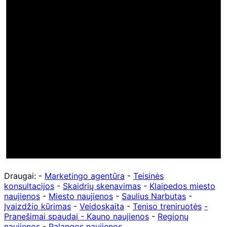
Draugai: -
Marketingo agentūra
-
Teisinės
konsultacijos
-
Skaidrių skenavimas
-
Klaipedos miesto
naujienos
-
Miesto naujienos
-
Saulius Narbutas
-
Įvaizdžio kūrimas
-
Veidoskaita
-
Teniso treniruotės
-
Pranešimai spaudai -
Kauno naujienos
-
Regionų
naujienos
-
Palangos naujienos