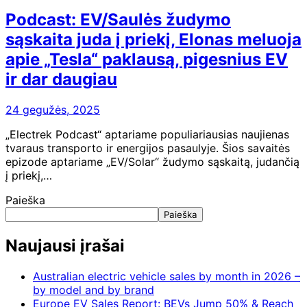
Podcast: EV/Saulės žudymo
sąskaita juda į priekį, Elonas meluoja
apie „Tesla“ paklausą, pigesnius EV
ir dar daugiau
24 gegužės, 2025
„Electrek Podcast“ aptariame populiariausias naujienas
tvaraus transporto ir energijos pasaulyje. Šios savaitės
epizode aptariame „EV/Solar“ žudymo sąskaitą, judančią
į priekį,…
Paieška
Paieška
Naujausi įrašai
Australian electric vehicle sales by month in 2026 –
by model and by brand
Europe EV Sales Report: BEVs Jump 50% & Reach