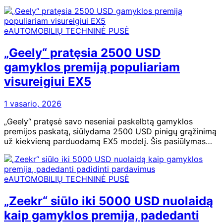
eAUTOMOBILIŲ TECHNINĖ PUSĖ
„Geely“ pratęsia 2500 USD
gamyklos premiją populiariam
visureigiui EX5
1 vasario, 2026
„Geely“ pratęsė savo neseniai paskelbtą gamyklos
premijos paskatą, siūlydama 2500 USD pinigų grąžinimą
už kiekvieną parduodamą EX5 modelį. Šis pasiūlymas…
eAUTOMOBILIŲ TECHNINĖ PUSĖ
„Zeekr“ siūlo iki 5000 USD nuolaidą
kaip gamyklos premija, padedanti