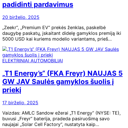
padidinti pardavimus
20 birželio, 2025
„Zeekr“, „Premium EV“ prekės ženklas, paskelbė
daugybę paskatų, įskaitant didelę gamyklos premiją iki
5000 USD kai kuriems modelio variantams, prieš…
ELEKTRINIAI AUTOMOBILIAI
„T1 Energy’s“ (FKA Freyr) NAUJAS 5
GW JAV Saulės gamyklos šuolis į
priekį
17 birželio, 2025
Vaizdas: AMLC Sandow ežerai „T1 Energy“ (NYSE: TE),
buvusi „Freyr“ baterija, pradeda pasiruošimą savo
naujajai „Solar Cell Factory“, nustatyta kaip…