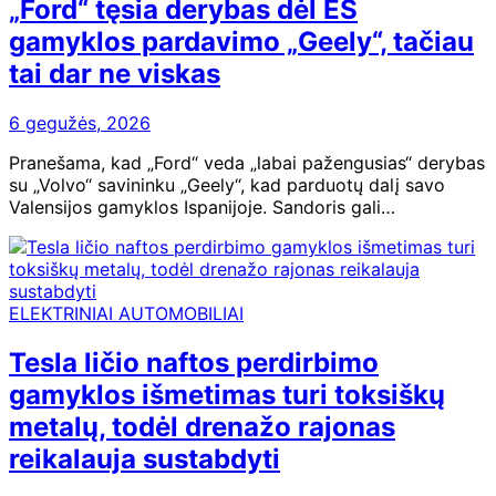
„Ford“ tęsia derybas dėl ES
gamyklos pardavimo „Geely“, tačiau
tai dar ne viskas
6 gegužės, 2026
Pranešama, kad „Ford“ veda „labai pažengusias“ derybas
su „Volvo“ savininku „Geely“, kad parduotų dalį savo
Valensijos gamyklos Ispanijoje. Sandoris gali…
ELEKTRINIAI AUTOMOBILIAI
Tesla ličio naftos perdirbimo
gamyklos išmetimas turi toksiškų
metalų, todėl drenažo rajonas
reikalauja sustabdyti