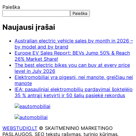
Paieška
Paieška
Naujausi įrašai
Australian electric vehicle sales by month in 2026 –
by model and by brand
Europe EV Sales Report: BEVs Jump 50% & Reach
26% Market Share!
The best electric bikes you can buy at every price
level in July 2026
Elektromobiliai yra pigesni, nei manote, greičiau nei
manote
IEA: pasauliniai elektromobilių pardavimai šoktelėjo
35 % antrąjį ketvirtį ir 50 šalių pasiekė rekordus
WEBSTUDIO.LT
© SKAITMENINIO MARKETINGO
PASLAUGOS. SEO tekstų rašymas, turinio kūrimas,