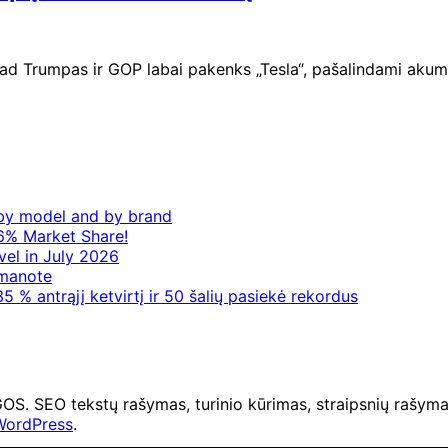
ad Trumpas ir GOP labai pakenks „Tesla“, pašalindami akumu
– by model and by brand
6% Market Share!
vel in July 2026
 manote
5 % antrąjį ketvirtį ir 50 šalių pasiekė rekordus
O tekstų rašymas, turinio kūrimas, straipsnių rašymas 
WordPress
.