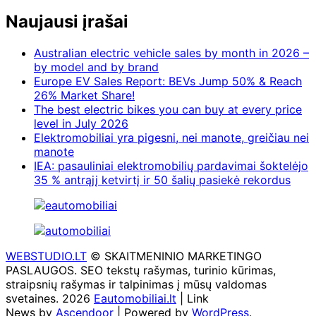
Naujausi įrašai
Australian electric vehicle sales by month in 2026 –
by model and by brand
Europe EV Sales Report: BEVs Jump 50% & Reach
26% Market Share!
The best electric bikes you can buy at every price
level in July 2026
Elektromobiliai yra pigesni, nei manote, greičiau nei
manote
IEA: pasauliniai elektromobilių pardavimai šoktelėjo
35 % antrąjį ketvirtį ir 50 šalių pasiekė rekordus
WEBSTUDIO.LT
© SKAITMENINIO MARKETINGO
PASLAUGOS. SEO tekstų rašymas, turinio kūrimas,
straipsnių rašymas ir talpinimas į mūsų valdomas
svetaines. 2026
Eautomobiliai.lt
| Link
News by
Ascendoor
| Powered by
WordPress
.