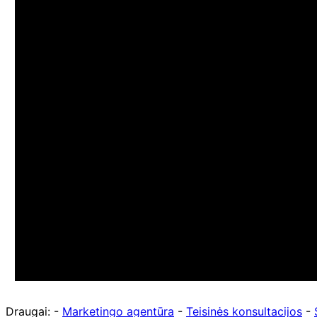
Draugai: -
Marketingo agentūra
-
Teisinės konsultacijos
-