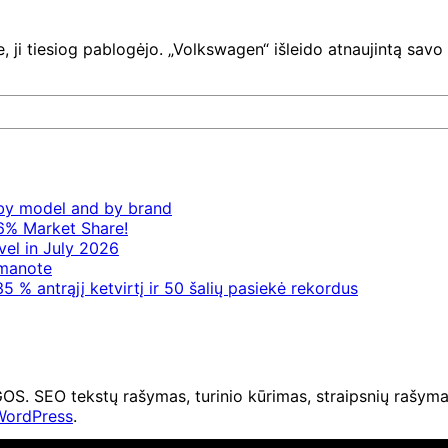
je, ji tiesiog pablogėjo. „Volkswagen“ išleido atnaujintą sav
– by model and by brand
6% Market Share!
vel in July 2026
 manote
5 % antrąjį ketvirtį ir 50 šalių pasiekė rekordus
O tekstų rašymas, turinio kūrimas, straipsnių rašymas 
WordPress
.