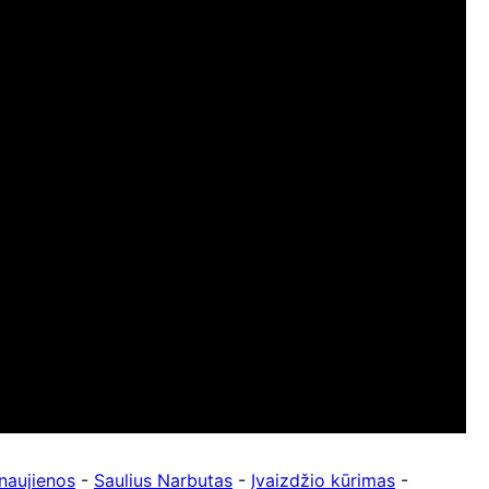
naujienos
-
Saulius Narbutas
-
Įvaizdžio kūrimas
-