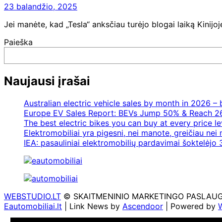
23 balandžio, 2025
Jei manėte, kad „Tesla“ anksčiau turėjo blogai laiką Kinijo
Paieška
Naujausi įrašai
Australian electric vehicle sales by month in 2026 
Europe EV Sales Report: BEVs Jump 50% & Reach 2
The best electric bikes you can buy at every price le
Elektromobiliai yra pigesni, nei manote, greičiau nei
IEA: pasauliniai elektromobilių pardavimai šoktelėjo 3
WEBSTUDIO.LT
© SKAITMENINIO MARKETINGO PASLAUGOS. SE
Eautomobiliai.lt
| Link News by
Ascendoor
| Powered by