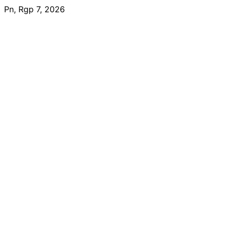
Skip
Pn, Rgp 7, 2026
to
content