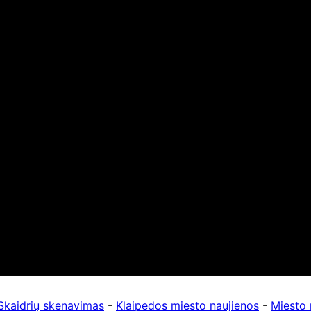
Skaidrių skenavimas
-
Klaipedos miesto naujienos
-
Miesto 