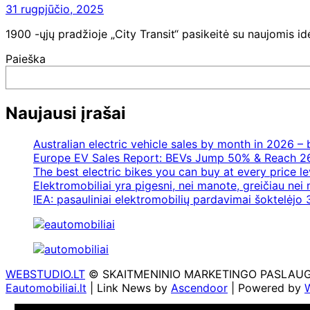
31 rugpjūčio, 2025
1900 -ųjų pradžioje „City Transit“ pasikeitė su naujomis idė
Paieška
Naujausi įrašai
Australian electric vehicle sales by month in 2026 
Europe EV Sales Report: BEVs Jump 50% & Reach 2
The best electric bikes you can buy at every price le
Elektromobiliai yra pigesni, nei manote, greičiau nei
IEA: pasauliniai elektromobilių pardavimai šoktelėjo 3
WEBSTUDIO.LT
© SKAITMENINIO MARKETINGO PASLAUGOS. SE
Eautomobiliai.lt
| Link News by
Ascendoor
| Powered by