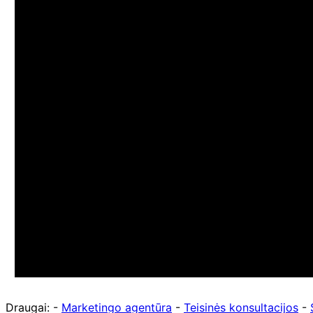
Draugai: -
Marketingo agentūra
-
Teisinės konsultacijos
-