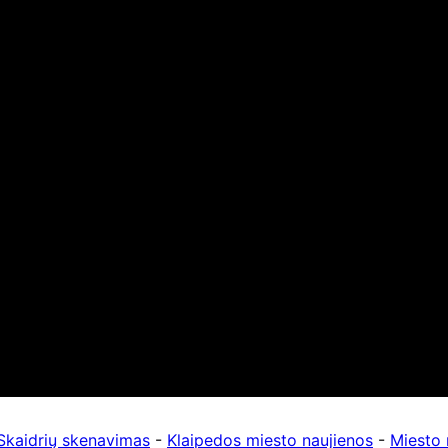
Skaidrių skenavimas
-
Klaipedos miesto naujienos
-
Miesto 