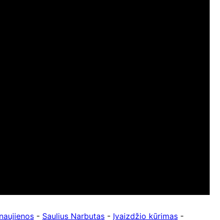
naujienos
-
Saulius Narbutas
-
Įvaizdžio kūrimas
-