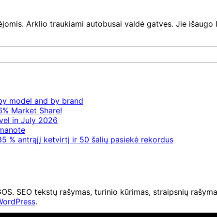
jomis. Arklio traukiami autobusai valdė gatves. Jie išaugo lėt
– by model and by brand
6% Market Share!
vel in July 2026
 manote
5 % antrąjį ketvirtį ir 50 šalių pasiekė rekordus
O tekstų rašymas, turinio kūrimas, straipsnių rašymas 
WordPress
.