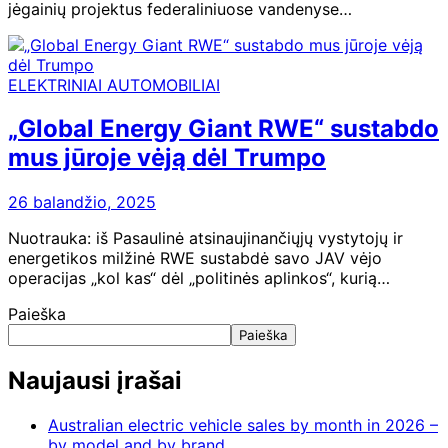
jėgainių projektus federaliniuose vandenyse…
ELEKTRINIAI AUTOMOBILIAI
„Global Energy Giant RWE“ sustabdo
mus jūroje vėją dėl Trumpo
26 balandžio, 2025
Nuotrauka: iš Pasaulinė atsinaujinančiųjų vystytojų ir
energetikos milžinė RWE sustabdė savo JAV vėjo
operacijas „kol kas“ dėl „politinės aplinkos“, kurią…
Paieška
Paieška
Naujausi įrašai
Australian electric vehicle sales by month in 2026 –
by model and by brand