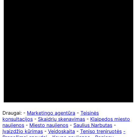
Draugai: -
Marketingo agentūra
-
Teisinės
konsultacijos
-
Skaidrių skenavimas
-
Klaipedos miesto
naujienos
-
Miesto naujienos
-
Saulius Narbutas
-
Įvaizdžio kūrimas
-
Veidoskaita
-
Teniso treniruotės
-