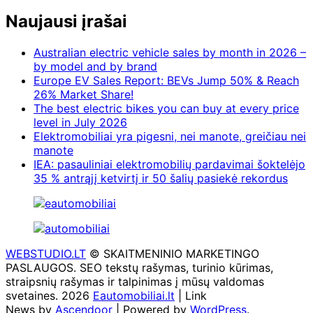
Naujausi įrašai
Australian electric vehicle sales by month in 2026 –
by model and by brand
Europe EV Sales Report: BEVs Jump 50% & Reach
26% Market Share!
The best electric bikes you can buy at every price
level in July 2026
Elektromobiliai yra pigesni, nei manote, greičiau nei
manote
IEA: pasauliniai elektromobilių pardavimai šoktelėjo
35 % antrąjį ketvirtį ir 50 šalių pasiekė rekordus
WEBSTUDIO.LT
© SKAITMENINIO MARKETINGO
PASLAUGOS. SEO tekstų rašymas, turinio kūrimas,
straipsnių rašymas ir talpinimas į mūsų valdomas
svetaines. 2026
Eautomobiliai.lt
| Link
News by
Ascendoor
| Powered by
WordPress
.