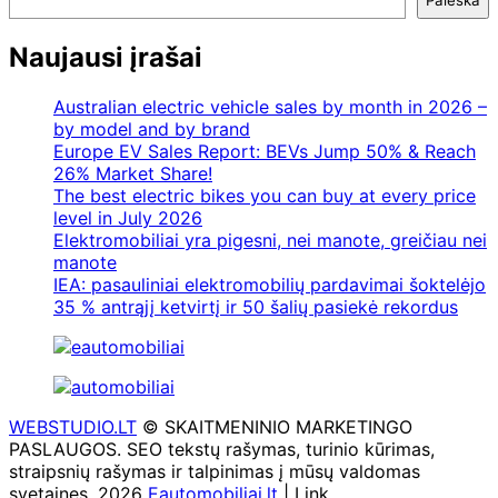
Paieška
Naujausi įrašai
Australian electric vehicle sales by month in 2026 –
by model and by brand
Europe EV Sales Report: BEVs Jump 50% & Reach
26% Market Share!
The best electric bikes you can buy at every price
level in July 2026
Elektromobiliai yra pigesni, nei manote, greičiau nei
manote
IEA: pasauliniai elektromobilių pardavimai šoktelėjo
35 % antrąjį ketvirtį ir 50 šalių pasiekė rekordus
WEBSTUDIO.LT
© SKAITMENINIO MARKETINGO
PASLAUGOS. SEO tekstų rašymas, turinio kūrimas,
straipsnių rašymas ir talpinimas į mūsų valdomas
svetaines. 2026
Eautomobiliai.lt
| Link