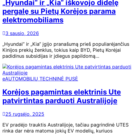
„Hyundai“ ir „Kia“ iškovojo didelę
pergalę su Pietų Korėjos parama
elektromobiliams
3 sausio, 2026
„Hyundai“ ir „Kia“ įgijo pranašumą prieš populiarėjančius
Kinijos prekių ženklus, tokius kaip BYD, Pietų Korėjai
padidinus subsidijas ir įdiegus papildomą…
eAUTOMOBILIŲ TECHNINĖ PUSĖ
Korėjos pagamintas elektrinis Ute
patvirtintas parduoti Australijoje
25 rugsėjo, 2025
EV pradėjo trauktis Australijoje, tačiau pagrindinė UTES
rinka dar nėra matoma jokių EV modelių, kuriuos