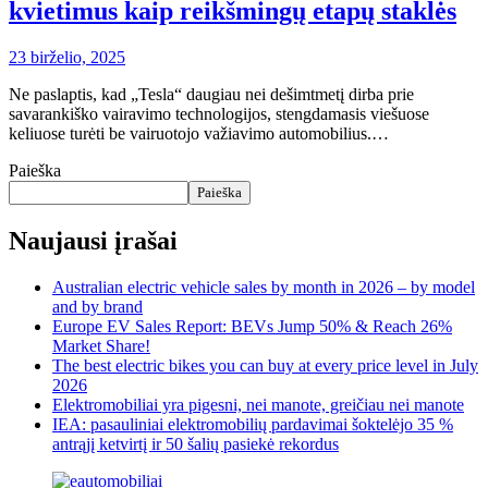
kvietimus kaip reikšmingų etapų staklės
23 birželio, 2025
Ne paslaptis, kad „Tesla“ daugiau nei dešimtmetį dirba prie
savarankiško vairavimo technologijos, stengdamasis viešuose
keliuose turėti be vairuotojo važiavimo automobilius.…
Paieška
Paieška
Naujausi įrašai
Australian electric vehicle sales by month in 2026 – by model
and by brand
Europe EV Sales Report: BEVs Jump 50% & Reach 26%
Market Share!
The best electric bikes you can buy at every price level in July
2026
Elektromobiliai yra pigesni, nei manote, greičiau nei manote
IEA: pasauliniai elektromobilių pardavimai šoktelėjo 35 %
antrąjį ketvirtį ir 50 šalių pasiekė rekordus