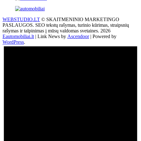
WEBSTUDIO.LT
© SKAITMENINIO MARKETINGO
PASLAUGOS. SEO tekstų rašymas, turinio kūrimas, straipsnių
rašymas ir talpinimas į mūsų valdomas svetaines. 2026
Eautomobiliai.lt
| Link News by
Ascendoor
| Powered by
WordPress
.