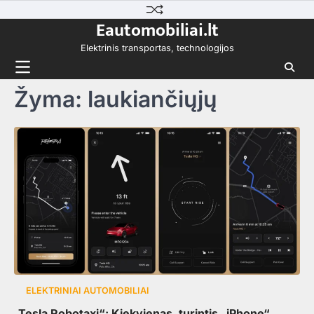
Skip
Eautomobiliai.lt
to
content
Elektrinis transportas, technologijos
Žyma:
laukiančiųjų
ELEKTRINIAI AUTOMOBILIAI
„Tesla Robotaxi“: Kiekvienas, turintis „iPhone“,