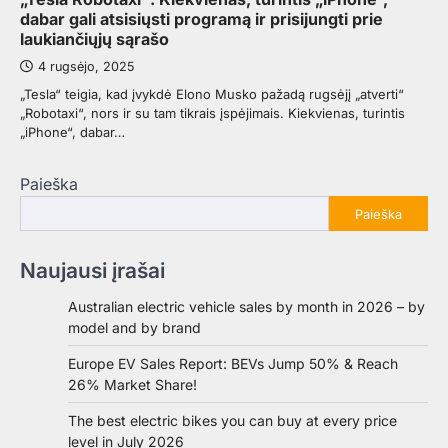
dabar gali atsisiųsti programą ir prisijungti prie
laukiančiųjų sąrašo
4 rugsėjo, 2025
„Tesla“ teigia, kad įvykdė Elono Musko pažadą rugsėjį „atverti“
„Robotaxi“, nors ir su tam tikrais įspėjimais. Kiekvienas, turintis
„iPhone“, dabar…
Paieška
Paieška
Naujausi įrašai
Australian electric vehicle sales by month in 2026 – by
model and by brand
Europe EV Sales Report: BEVs Jump 50% & Reach
26% Market Share!
The best electric bikes you can buy at every price
level in July 2026