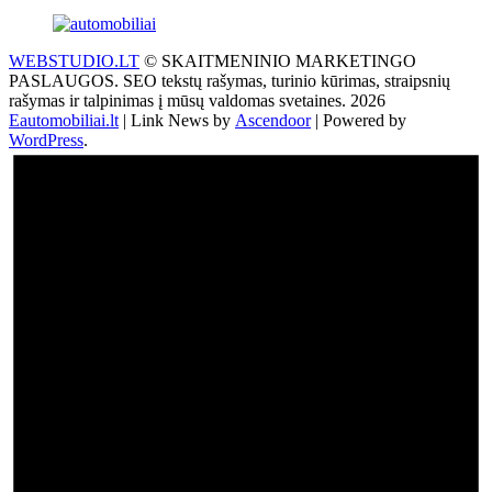
WEBSTUDIO.LT
© SKAITMENINIO MARKETINGO
PASLAUGOS. SEO tekstų rašymas, turinio kūrimas, straipsnių
rašymas ir talpinimas į mūsų valdomas svetaines. 2026
Eautomobiliai.lt
| Link News by
Ascendoor
| Powered by
WordPress
.