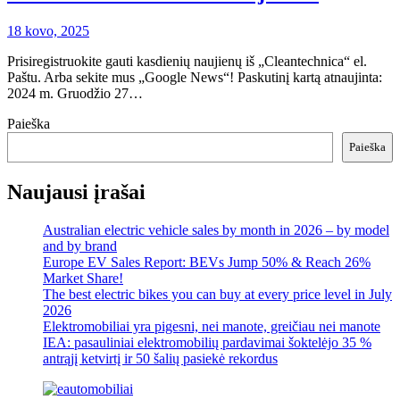
18 kovo, 2025
Prisiregistruokite gauti kasdienių naujienų iš „Cleantechnica“ el.
Paštu. Arba sekite mus „Google News“! Paskutinį kartą atnaujinta:
2024 m. Gruodžio 27…
Paieška
Paieška
Naujausi įrašai
Australian electric vehicle sales by month in 2026 – by model
and by brand
Europe EV Sales Report: BEVs Jump 50% & Reach 26%
Market Share!
The best electric bikes you can buy at every price level in July
2026
Elektromobiliai yra pigesni, nei manote, greičiau nei manote
IEA: pasauliniai elektromobilių pardavimai šoktelėjo 35 %
antrąjį ketvirtį ir 50 šalių pasiekė rekordus