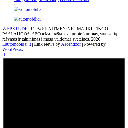
WEBSTUDIO.LT
© SKAITMENINIO MARKETINGO
PASLAUGOS. SEO tekstų rašymas, turinio kūrimas, straipsnių
rašymas ir talpinimas į mūsų valdomas svetaines. 2026
Eautomobiliai.lt
| Link News by
Ascendoor
| Powered by
WordPress
.