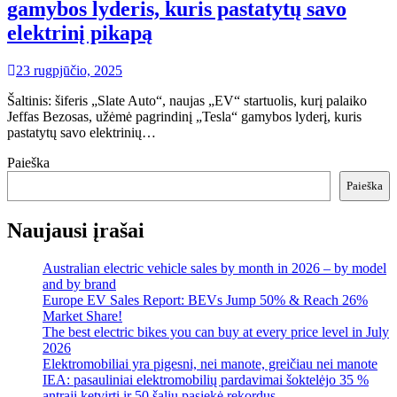
gamybos lyderis, kuris pastatytų savo
elektrinį pikapą
23 rugpjūčio, 2025
Šaltinis: šiferis „Slate Auto“, naujas „EV“ startuolis, kurį palaiko
Jeffas Bezosas, užėmė pagrindinį „Tesla“ gamybos lyderį, kuris
pastatytų savo elektrinių…
Paieška
Paieška
Naujausi įrašai
Australian electric vehicle sales by month in 2026 – by model
and by brand
Europe EV Sales Report: BEVs Jump 50% & Reach 26%
Market Share!
The best electric bikes you can buy at every price level in July
2026
Elektromobiliai yra pigesni, nei manote, greičiau nei manote
IEA: pasauliniai elektromobilių pardavimai šoktelėjo 35 %
antrąjį ketvirtį ir 50 šalių pasiekė rekordus