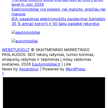
level in July 2026
Elektromobiliai yra pigesni, nei manote, greičiau nei
manote
IEA: pasauliniai elektromobilių pardavimai šoktelėjo
35 % antrąjį ketvirtį ir 50 šalių pasiekė rekordus
WEBSTUDIO.LT
© SKAITMENINIO MARKETINGO
PASLAUGOS. SEO tekstų rašymas, turinio kūrimas,
straipsnių rašymas ir talpinimas į mūsų valdomas
svetaines. 2026
Eautomobiliai.lt
| Link
News by
Ascendoor
| Powered by
WordPress
.