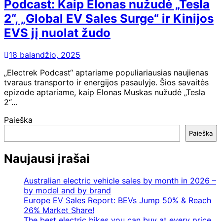
Podcast: Kaip Elonas nužudė „Tesla
2“, „Global EV Sales Surge“ ir Kinijos
EVS jį nuolat žudo
18 balandžio, 2025
„Electrek Podcast“ aptariame populiariausias naujienas
tvaraus transporto ir energijos pasaulyje. Šios savaitės
epizode aptariame, kaip Elonas Muskas nužudė „Tesla
2“…
Paieška
Paieška
Naujausi įrašai
Australian electric vehicle sales by month in 2026 –
by model and by brand
Europe EV Sales Report: BEVs Jump 50% & Reach
26% Market Share!
The best electric bikes you can buy at every price