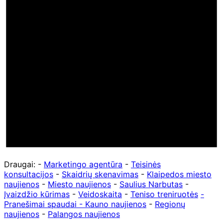
Draugai: -
Marketingo agentūra
-
Teisinės
konsultacijos
-
Skaidrių skenavimas
-
Klaipedos miesto
naujienos
-
Miesto naujienos
-
Saulius Narbutas
-
Įvaizdžio kūrimas
-
Veidoskaita
-
Teniso treniruotės
-
Pranešimai spaudai -
Kauno naujienos
-
Regionų
naujienos
-
Palangos naujienos