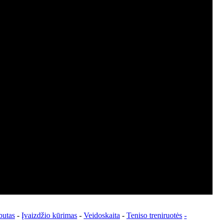
butas
-
Įvaizdžio kūrimas
-
Veidoskaita
-
Teniso treniruotės
-