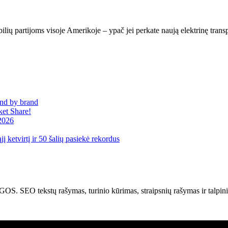
bilių partijoms visoje Amerikoje – ypač jei perkate naują elektrinę tra
and by brand
et Share!
 2026
į ketvirtį ir 50 šalių pasiekė rekordus
kstų rašymas, turinio kūrimas, straipsnių rašymas ir talpinima