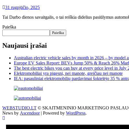
31 rugpjūčio, 2025
Tai Darbo dienos savaitgalis, o tai reiškia didelius pasiūlymus automo
Paieška
Paieška
Naujausi įrašai
Australian electric vehicle sales by month in 2026 – by model 
Europe EV Sales Report: BEVs Jump 50% & Reach 26% Mark
The best electric bikes you can buy at every price level in July
Elektromobiliai yra pigesni, nei manote, greičiau nei manote
IEA: pasauliniai elektromobilių pardavimai šoktelėjo 35 % antrąj
WEBSTUDIO.LT
© SKAITMENINIO MARKETINGO PASLAUGOS. SEO te
News by
Ascendoor
| Powered by
WordPress
.