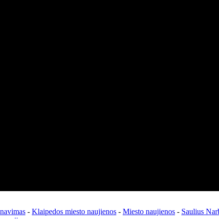
enavimas
-
Klaipedos miesto naujienos
-
Miesto naujienos
-
Saulius Nar