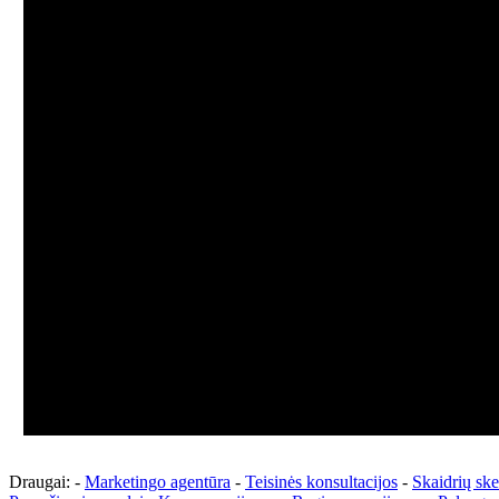
Draugai: -
Marketingo agentūra
-
Teisinės konsultacijos
-
Skaidrių sk