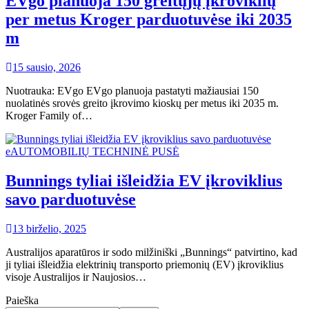
EVgo planuoja 150 greitųjų įkroviklių
per metus Kroger parduotuvėse iki 2035
m
15 sausio, 2026
Nuotrauka: EVgo EVgo planuoja pastatyti mažiausiai 150
nuolatinės srovės greito įkrovimo kioskų per metus iki 2035 m.
Kroger Family of…
eAUTOMOBILIŲ TECHNINĖ PUSĖ
Bunnings tyliai išleidžia EV įkroviklius
savo parduotuvėse
13 birželio, 2025
Australijos aparatūros ir sodo milžiniški „Bunnings“ patvirtino, kad
ji tyliai išleidžia elektrinių transporto priemonių (EV) įkroviklius
visoje Australijos ir Naujosios…
Paieška