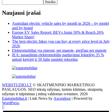
Paieška
Naujausi įrašai
Australian electric vehicle sales by month in 2026 – by model
and by brand
Europe EV Sales Report: BEVs Jump 50% & Reach 26%
Market Share!
The best electric bikes you can buy at every price level in July
2026
Elektromobiliai yra pigesni, nei manote, greičiau nei manote
IEA: pasauliniai elektromobilių pardavimai šoktelėjo 35 %
antrąjį ketvirtį ir 50 šalių pasiekė rekordus
WEBSTUDIO.LT
© SKAITMENINIO MARKETINGO
PASLAUGOS. SEO tekstų rašymas, turinio kūrimas, straipsnių
rašymas ir talpinimas į mūsų valdomas svetaines. 2026
Eautomobiliai.lt
| Link News by
Ascendoor
| Powered by
WordPress
.