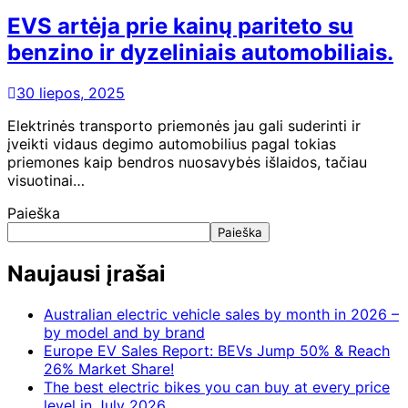
EVS artėja prie kainų pariteto su
benzino ir dyzeliniais automobiliais.
30 liepos, 2025
Elektrinės transporto priemonės jau gali suderinti ir
įveikti vidaus degimo automobilius pagal tokias
priemones kaip bendros nuosavybės išlaidos, tačiau
visuotinai…
Paieška
Paieška
Naujausi įrašai
Australian electric vehicle sales by month in 2026 –
by model and by brand
Europe EV Sales Report: BEVs Jump 50% & Reach
26% Market Share!
The best electric bikes you can buy at every price
level in July 2026