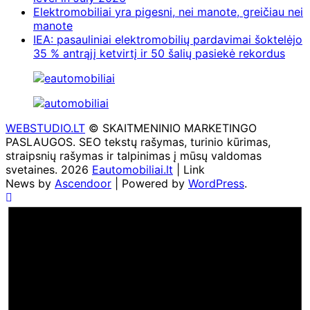
Elektromobiliai yra pigesni, nei manote, greičiau nei
manote
IEA: pasauliniai elektromobilių pardavimai šoktelėjo
35 % antrąjį ketvirtį ir 50 šalių pasiekė rekordus
WEBSTUDIO.LT
© SKAITMENINIO MARKETINGO
PASLAUGOS. SEO tekstų rašymas, turinio kūrimas,
straipsnių rašymas ir talpinimas į mūsų valdomas
svetaines. 2026
Eautomobiliai.lt
| Link
News by
Ascendoor
| Powered by
WordPress
.