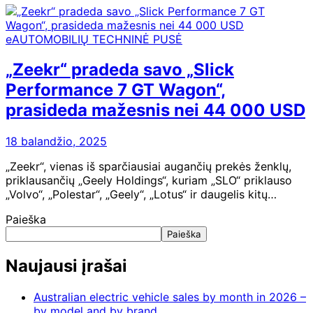
eAUTOMOBILIŲ TECHNINĖ PUSĖ
„Zeekr“ pradeda savo „Slick
Performance 7 GT Wagon“,
prasideda mažesnis nei 44 000 USD
18 balandžio, 2025
„Zeekr“, vienas iš sparčiausiai augančių prekės ženklų,
priklausančių „Geely Holdings“, kuriam „SLO“ priklauso
„Volvo“, „Polestar“, „Geely“, „Lotus“ ir daugelis kitų…
Paieška
Paieška
Naujausi įrašai
Australian electric vehicle sales by month in 2026 –
by model and by brand