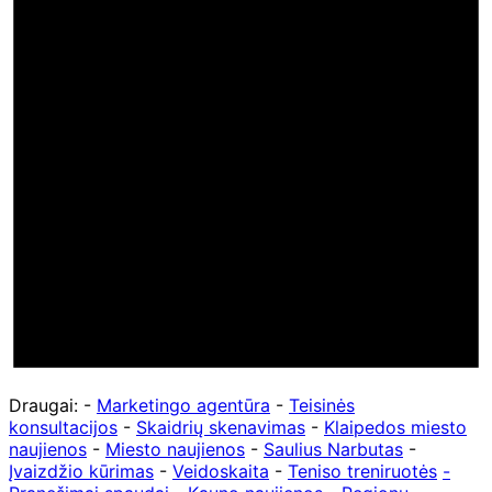
Draugai: -
Marketingo agentūra
-
Teisinės
konsultacijos
-
Skaidrių skenavimas
-
Klaipedos miesto
naujienos
-
Miesto naujienos
-
Saulius Narbutas
-
Įvaizdžio kūrimas
-
Veidoskaita
-
Teniso treniruotės
-