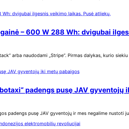
gainė – 600 W 288 Wh: dvigubai ilgesn
ack“ arba naudodami „Stripe“. Pirmas dalykas, kurio siekiu
obotaxi“ padengs pusę JAV gyventojų 
gos padengs pusę JAV gyventojų ir mes negalime nustoti juo