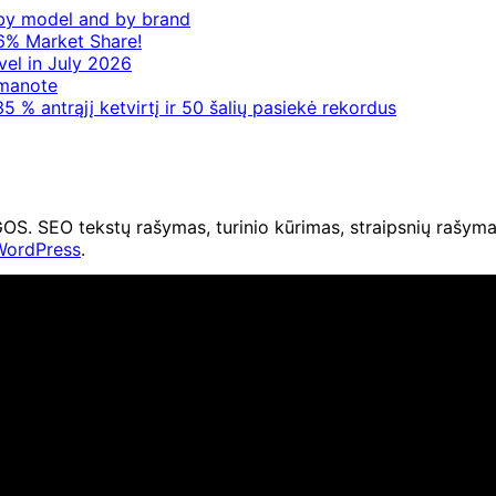
– by model and by brand
6% Market Share!
vel in July 2026
 manote
5 % antrąjį ketvirtį ir 50 šalių pasiekė rekordus
O tekstų rašymas, turinio kūrimas, straipsnių rašymas 
WordPress
.