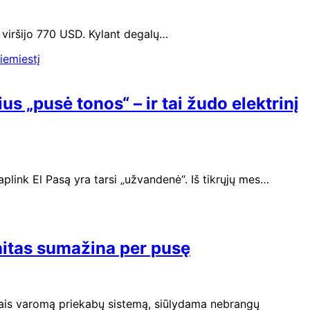
viršijo 770 USD. Kylant degalų…
 „pusė tonos“ – ir tai žudo elektrinį
link El Pasą yra tarsi „užvandenė“. Iš tikrųjų mes…
aitas sumažina per pusę
iais varomą priekabų sistemą, siūlydama nebrangų