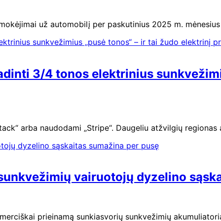
okėjimai už automobilį per paskutinius 2025 m. mėnesius 
inti 3/4 tonos elektrinius sunkvežimius
ck“ arba naudodami „Stripe“. Daugeliu atžvilgių regionas ap
 sunkvežimių vairuotojų dyzelino sąsk
omerciškai prieinamą sunkiasvorių sunkvežimių akumuliator