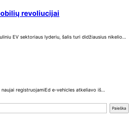
ilių revoliucijai
iniu EV sektoriaus lyderiu, šalis turi didžiausius nikelio…
naujai registruojamiEd e-vehicles atkeliavo iš…
Paieška