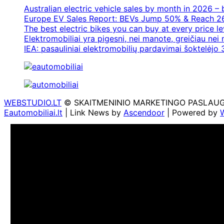
Australian electric vehicle sales by month in 2026 
Europe EV Sales Report: BEVs Jump 50% & Reach 2
The best electric bikes you can buy at every price le
Elektromobiliai yra pigesni, nei manote, greičiau nei
IEA: pasauliniai elektromobilių pardavimai šoktelėjo 3
WEBSTUDIO.LT
© SKAITMENINIO MARKETINGO PASLAUGOS. SE
Eautomobiliai.lt
| Link News by
Ascendoor
| Powered by