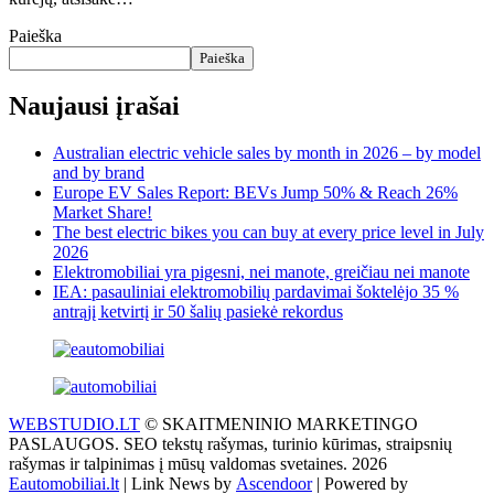
Paieška
Paieška
Naujausi įrašai
Australian electric vehicle sales by month in 2026 – by model
and by brand
Europe EV Sales Report: BEVs Jump 50% & Reach 26%
Market Share!
The best electric bikes you can buy at every price level in July
2026
Elektromobiliai yra pigesni, nei manote, greičiau nei manote
IEA: pasauliniai elektromobilių pardavimai šoktelėjo 35 %
antrąjį ketvirtį ir 50 šalių pasiekė rekordus
WEBSTUDIO.LT
© SKAITMENINIO MARKETINGO
PASLAUGOS. SEO tekstų rašymas, turinio kūrimas, straipsnių
rašymas ir talpinimas į mūsų valdomas svetaines. 2026
Eautomobiliai.lt
| Link News by
Ascendoor
| Powered by