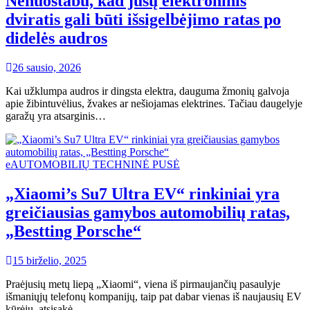
Nenuostabu, kad jūsų elektroninis
dviratis gali būti išsigelbėjimo ratas po
didelės audros
26 sausio, 2026
Kai užklumpa audros ir dingsta elektra, dauguma žmonių galvoja
apie žibintuvėlius, žvakes ar nešiojamas elektrines. Tačiau daugelyje
garažų yra atsarginis…
eAUTOMOBILIŲ TECHNINĖ PUSĖ
„Xiaomi’s Su7 Ultra EV“ rinkiniai yra
greičiausias gamybos automobilių ratas,
„Bestting Porsche“
15 birželio, 2025
Praėjusių metų liepą „Xiaomi“, viena iš pirmaujančių pasaulyje
išmaniųjų telefonų kompanijų, taip pat dabar vienas iš naujausių EV
kūrėjų, atsisakė…