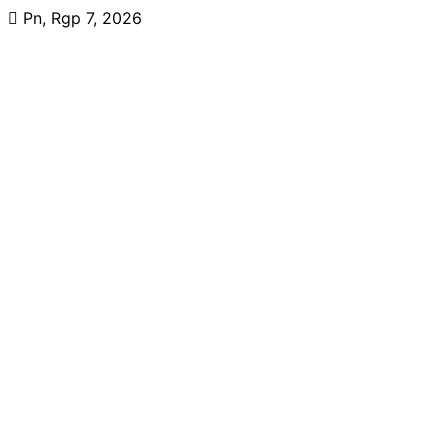
Skip
Pn, Rgp 7, 2026
to
content