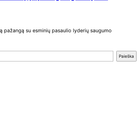
išką pažangą su esminių pasaulio lyderių saugumo
Paieška