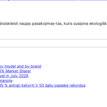
 atsiskleisti naujas pasakojimas-tas, kuris susipina ekolog
– by model and by brand
6% Market Share!
vel in July 2026
 manote
5 % antrąjį ketvirtį ir 50 šalių pasiekė rekordus