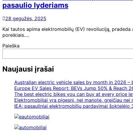
pasaulio lyderiams
28 gegužės, 2025
Kai tautos apima elektromobilių (EV) revoliuciją, pradeda
poreikiais.…
Paieška
Naujausi įrašai
Australian electric vehicle sales by month in 2026 
Europe EV Sales Report: BEVs Jump 50% & Reach 2
The best electric bikes you can buy at every price le
Elektromobiliai yra pigesni, nei manote, greičiau nei
IEA: pasauliniai elektromobilių pardavimai šoktelėjo 3