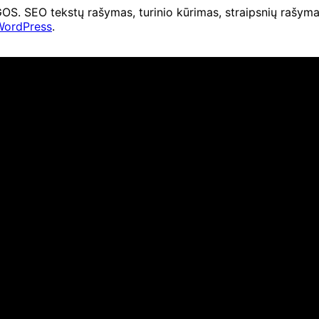
O tekstų rašymas, turinio kūrimas, straipsnių rašymas 
WordPress
.