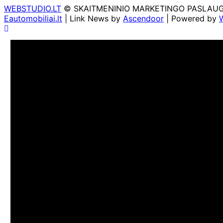
WEBSTUDIO.LT
© SKAITMENINIO MARKETINGO PASLAUGOS. SE
Eautomobiliai.lt
| Link News by
Ascendoor
| Powered by