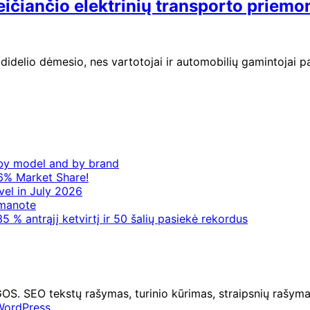
keičiančio elektrinių transporto priemo
 didelio dėmesio, nes vartotojai ir automobilių gamintojai 
– by model and by brand
6% Market Share!
vel in July 2026
 manote
5 % antrąjį ketvirtį ir 50 šalių pasiekė rekordus
O tekstų rašymas, turinio kūrimas, straipsnių rašymas 
WordPress
.