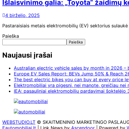
Išlaisvinimo galia: „Toyota“ žaidimų 
4 birželio, 2025
Pastaraisiais metais elektromobilių (EV) sektorius sulaukė
Paieška
Paieška
Naujausi įrašai
Australian electric vehicle sales by month in 2026 
Europe EV Sales Report: BEVs Jump 50% & Reach 2
The best electric bikes you can buy at every price le
Elektromobiliai yra pigesni, nei manote, greičiau nei
IEA: pasauliniai elektromobilių pardavimai šoktelėjo 3
WEBSTUDIO.LT
© SKAITMENINIO MARKETINGO PASLAUGOS. SE
Eautomobiliai.lt
| Link News by
Ascendoor
| Powered by