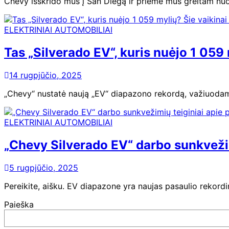
Chevy išskrido mus į San Diegą ir priėmė mus greitam nuot
ELEKTRINIAI AUTOMOBILIAI
Tas „Silverado EV“, kuris nuėjo 1 059 
14 rugpjūčio, 2025
„Chevy“ nustatė naują „EV“ diapazono rekordą, važiuoda
ELEKTRINIAI AUTOMOBILIAI
„Chevy Silverado EV“ darbo sunkvežim
5 rugpjūčio, 2025
Pereikite, aišku. EV diapazone yra naujas pasaulio rekord
Paieška