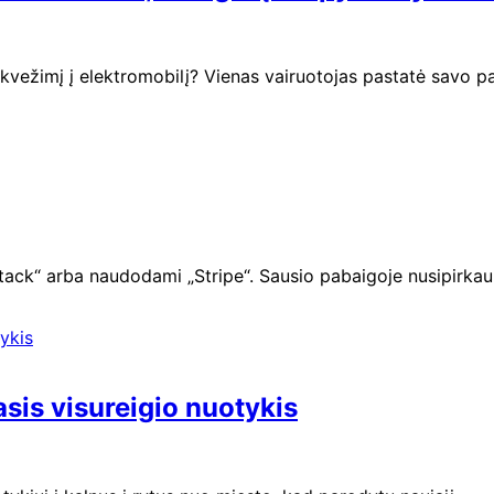
 sunkvežimį į elektromobilį? Vienas vairuotojas pastatė sa
ack“ arba naudodami „Stripe“. Sausio pabaigoje nusipirkau
sis visureigio nuotykis