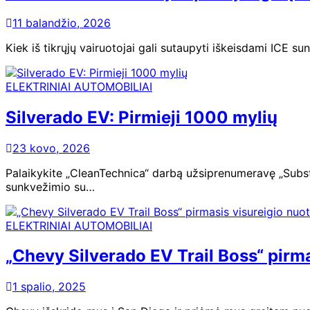
11 balandžio, 2026
Kiek iš tikrųjų vairuotojai gali sutaupyti iškeisdami ICE
ELEKTRINIAI AUTOMOBILIAI
Silverado EV: Pirmieji 1000 mylių
23 kovo, 2026
Palaikykite „CleanTechnica“ darbą užsiprenumeravę „Subst
sunkvežimio su…
ELEKTRINIAI AUTOMOBILIAI
„Chevy Silverado EV Trail Boss“ pirma
1 spalio, 2025