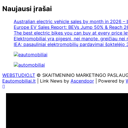
Naujausi įrašai
Australian electric vehicle sales by month in 2026 
Europe EV Sales Report: BEVs Jump 50% & Reach 2
The best electric bikes you can buy at every price le
Elektromobiliai yra pigesni, nei manote, greičiau nei
IEA: pasauliniai elektromobilių pardavimai šoktelėjo 3
WEBSTUDIO.LT
© SKAITMENINIO MARKETINGO PASLAUGOS. SE
Eautomobiliai.lt
| Link News by
Ascendoor
| Powered by