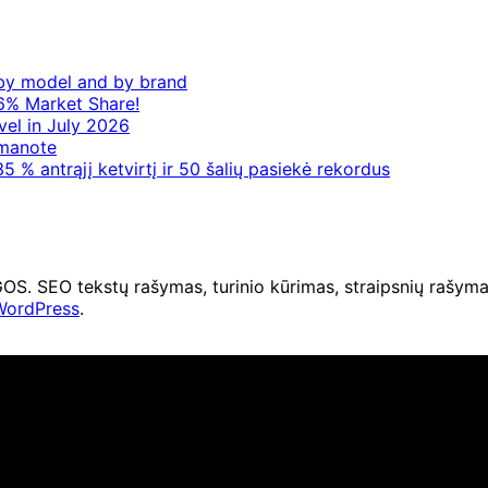
– by model and by brand
6% Market Share!
vel in July 2026
 manote
5 % antrąjį ketvirtį ir 50 šalių pasiekė rekordus
O tekstų rašymas, turinio kūrimas, straipsnių rašymas 
WordPress
.