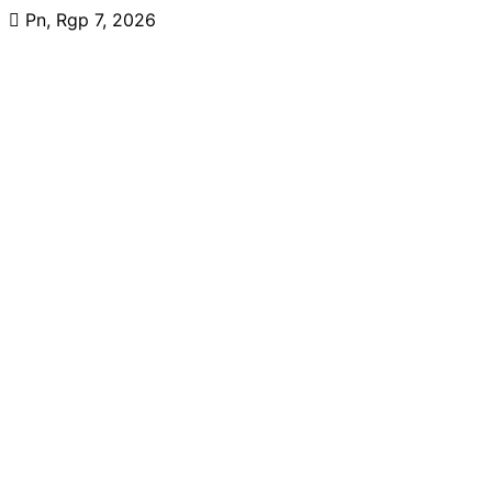
Skip
Pn, Rgp 7, 2026
to
content