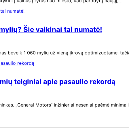
ykiui į kalnus į rytus nuo miesto, kad parodytų naująjį…
mylių? Šie vaikinai tai numatė!
mas beveik 1 060 mylių už vieną įkrovą optimizuotame, ta
ių teiginiai apie pasaulio rekordą
ininkas. „General Motors“ inžinieriai neseniai paėmė minima