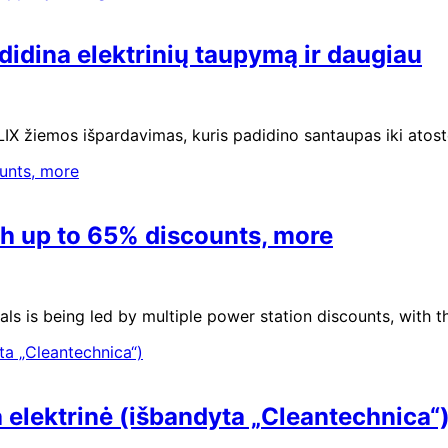
idina elektrinių taupymą ir daugiau
IX žiemos išpardavimas, kuris padidino santaupas iki atost
th up to 65% discounts, more
ls is being led by multiple power station discounts, with t
elektrinė (išbandyta „Cleantechnica“