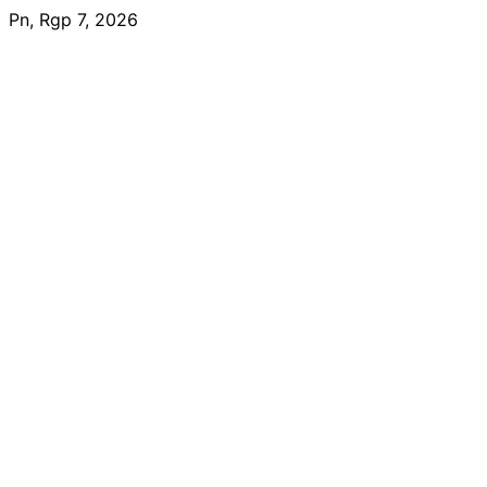
Skip
Pn, Rgp 7, 2026
to
content