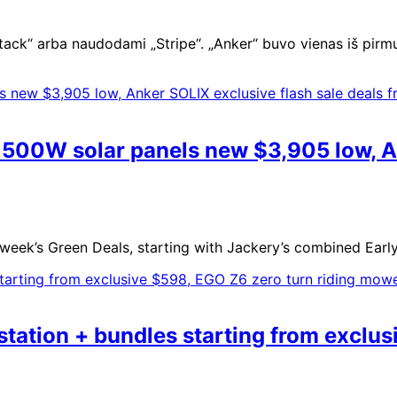
ck“ arba naudodami „Stripe“. „Anker“ buvo vienas iš pirmųjų
500W solar panels new $3,905 low, An
s week’s Green Deals, starting with Jackery’s combined Ear
ation + bundles starting from exclusi