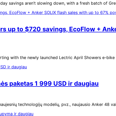
day savings aren’t slowing down, with a fresh batch of Gr
ers up to $720 savings, EcoFlow + Ank
rting with the newly launched Lectric April Showers e-bike
nės paketas 1 999 USD ir daugiau
g naujesnių technologijų modelių, pvz., naujausio Anker 48 v