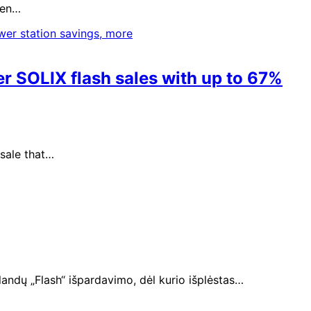
een…
er SOLIX flash sales with up to 67%
 sale that…
alandų „Flash“ išpardavimo, dėl kurio išplėstas…