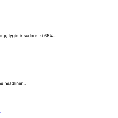
ogų lygio ir sudarė iki 65%…
he headliner…
)