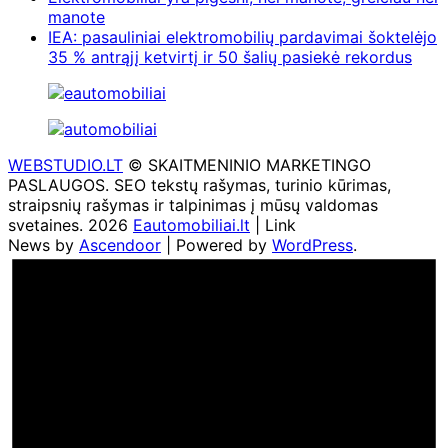
manote
IEA: pasauliniai elektromobilių pardavimai šoktelėjo
35 % antrąjį ketvirtį ir 50 šalių pasiekė rekordus
WEBSTUDIO.LT
© SKAITMENINIO MARKETINGO
PASLAUGOS. SEO tekstų rašymas, turinio kūrimas,
straipsnių rašymas ir talpinimas į mūsų valdomas
svetaines. 2026
Eautomobiliai.lt
| Link
News by
Ascendoor
| Powered by
WordPress
.