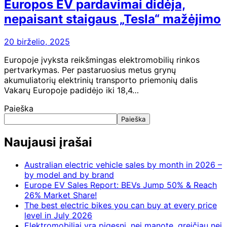
Europos EV pardavimai didėja,
nepaisant staigaus „Tesla“ mažėjimo
20 birželio, 2025
Europoje įvyksta reikšmingas elektromobilių rinkos
pertvarkymas. Per pastaruosius metus grynų
akumuliatorių elektrinių transporto priemonių dalis
Vakarų Europoje padidėjo iki 18,4…
Paieška
Paieška
Naujausi įrašai
Australian electric vehicle sales by month in 2026 –
by model and by brand
Europe EV Sales Report: BEVs Jump 50% & Reach
26% Market Share!
The best electric bikes you can buy at every price
level in July 2026
Elektromobiliai yra pigesni, nei manote, greičiau nei