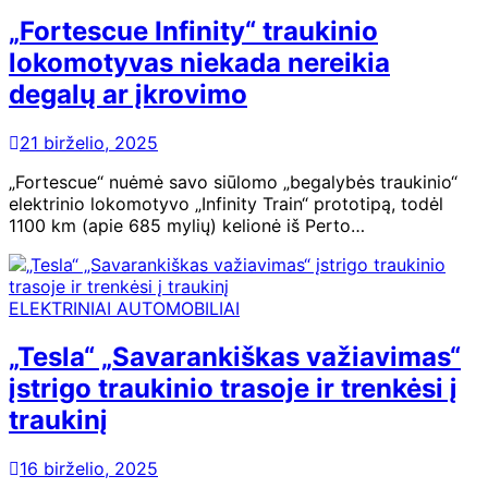
„Fortescue Infinity“ traukinio
lokomotyvas niekada nereikia
degalų ar įkrovimo
21 birželio, 2025
„Fortescue“ nuėmė savo siūlomo „begalybės traukinio“
elektrinio lokomotyvo „Infinity Train“ prototipą, todėl
1100 km (apie 685 mylių) kelionė iš Perto…
ELEKTRINIAI AUTOMOBILIAI
„Tesla“ „Savarankiškas važiavimas“
įstrigo traukinio trasoje ir trenkėsi į
traukinį
16 birželio, 2025