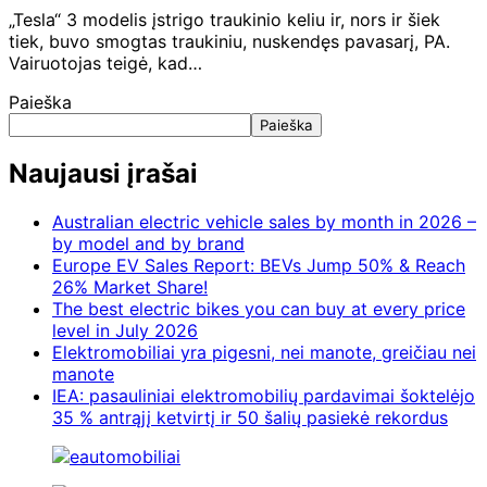
„Tesla“ 3 modelis įstrigo traukinio keliu ir, nors ir šiek
tiek, buvo smogtas traukiniu, nuskendęs pavasarį, PA.
Vairuotojas teigė, kad…
Paieška
Paieška
Naujausi įrašai
Australian electric vehicle sales by month in 2026 –
by model and by brand
Europe EV Sales Report: BEVs Jump 50% & Reach
26% Market Share!
The best electric bikes you can buy at every price
level in July 2026
Elektromobiliai yra pigesni, nei manote, greičiau nei
manote
IEA: pasauliniai elektromobilių pardavimai šoktelėjo
35 % antrąjį ketvirtį ir 50 šalių pasiekė rekordus