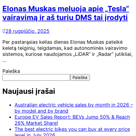
Elonas Muskas meluoja apie „Tesla“
vairavimą ir aš turiu DMS tai įrodyti
28 rugpjūčio, 2025
Per pastarąsias kelias dienas Elonas Muskas pateikė
keletą teiginių, teigdamas, kad autonominės vairavimo
sistemos, kuriose naudojamos „LiDAR“ ir „Radar“ jutikliai,
…
Paieška
Paieška
Naujausi įrašai
Australian electric vehicle sales by month in 2026 –
by model and by brand
Europe EV Sales Report: BEVs Jump 50% & Reach
26% Market Share!
The best electric bikes you can buy at every price
level in July 2026