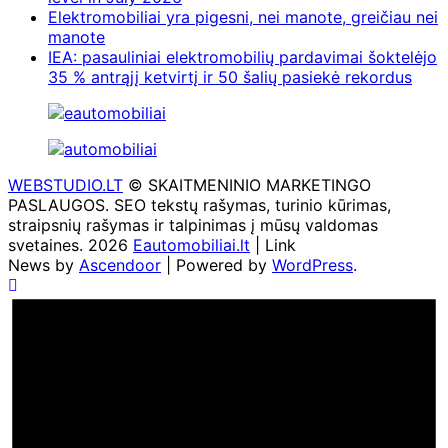
Elektromobiliai yra pigesni, nei manote, greičiau nei
manote
IEA: pasauliniai elektromobilių pardavimai šoktelėjo
35 % antrąjį ketvirtį ir 50 šalių pasiekė rekordus
WEBSTUDIO.LT
© SKAITMENINIO MARKETINGO
PASLAUGOS. SEO tekstų rašymas, turinio kūrimas,
straipsnių rašymas ir talpinimas į mūsų valdomas
svetaines. 2026
Eautomobiliai.lt
| Link
News by
Ascendoor
| Powered by
WordPress
.