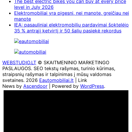
The best electric bikes you can buy at every price
level in July 2026
Elektromobiliai yra pigesni, nei manote, greičiau nei
manote
IEA: pasauliniai elektromobilių pardavimai šoktelėjo
35 % antrąjį ketvirtį ir 50 šalių pasiekė rekordus
WEBSTUDIO.LT
© SKAITMENINIO MARKETINGO
PASLAUGOS. SEO tekstų rašymas, turinio kūrimas,
straipsnių rašymas ir talpinimas į mūsų valdomas
svetaines. 2026
Eautomobiliai.lt
| Link
News by
Ascendoor
| Powered by
WordPress
.