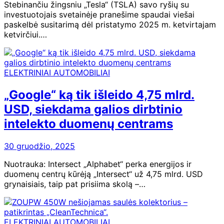
Stebinančiu žingsniu „Tesla“ (TSLA) savo ryšių su
investuotojais svetainėje pranešime spaudai viešai
paskelbė susitarimą dėl pristatymo 2025 m. ketvirtajam
ketvirčiui.…
ELEKTRINIAI AUTOMOBILIAI
„Google“ ką tik išleido 4,75 mlrd.
USD, siekdama galios dirbtinio
intelekto duomenų centrams
30 gruodžio, 2025
Nuotrauka: Intersect „Alphabet“ perka energijos ir
duomenų centrų kūrėją „Intersect“ už 4,75 mlrd. USD
grynaisiais, taip pat prisiima skolą –…
ELEKTRINIAI AUTOMOBILIAI