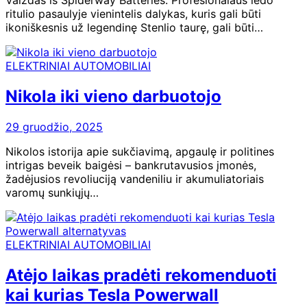
Vaizdas iš Spiderway Batteries. Profesionalaus ledo
ritulio pasaulyje vienintelis dalykas, kuris gali būti
ikoniškesnis už legendinę Stenlio taurę, gali būti…
ELEKTRINIAI AUTOMOBILIAI
Nikola iki vieno darbuotojo
29 gruodžio, 2025
Nikolos istorija apie sukčiavimą, apgaulę ir politines
intrigas beveik baigėsi – bankrutavusios įmonės,
žadėjusios revoliuciją vandeniliu ir akumuliatoriais
varomų sunkiųjų…
ELEKTRINIAI AUTOMOBILIAI
Atėjo laikas pradėti rekomenduoti
kai kurias Tesla Powerwall