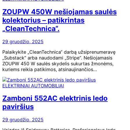
ZOUPW 450W nešiojamas saulės
kolektorius – patikrintas
„CleanTechnica“.
29 gruodžio, 2025
Palaikykite „CleanTechnica“ darbą užsiprenumeravę
„Substack“ arba naudodami „Stripe“. Nešiojamasis
ZOUPW 450 W saulės skydelis sukurtas žmonėms,
kuriems reikia patikimos, atsinaujinančios…
ELEKTRINIAI AUTOMOBILIAI
Zamboni 552AC elektrinis ledo
paviršius
29 gruodžio, 2025