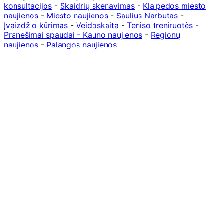
konsultacijos
-
Skaidrių skenavimas
-
Klaipedos miesto
naujienos
-
Miesto naujienos
-
Saulius Narbutas
-
Įvaizdžio kūrimas
-
Veidoskaita
-
Teniso treniruotės
-
Pranešimai spaudai -
Kauno naujienos
-
Regionų
naujienos
-
Palangos naujienos