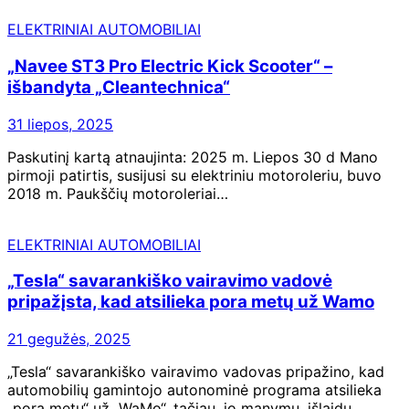
ELEKTRINIAI AUTOMOBILIAI
„Navee ST3 Pro Electric Kick Scooter“ –
išbandyta „Cleantechnica“
31 liepos, 2025
Paskutinį kartą atnaujinta: 2025 m. Liepos 30 d Mano
pirmoji patirtis, susijusi su elektriniu motoroleriu, buvo
2018 m. Paukščių motoroleriai…
ELEKTRINIAI AUTOMOBILIAI
„Tesla“ savarankiško vairavimo vadovė
pripažįsta, kad atsilieka pora metų už Wamo
21 gegužės, 2025
„Tesla“ savarankiško vairavimo vadovas pripažino, kad
automobilių gamintojo autonominė programa atsilieka
„pora metų“ už „WaMo“, tačiau, jo manymu, išlaidų