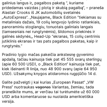
galinius langus ir„ pagalbos paketą “, kuriame
pridedamas vaizdas į plotą ir skubią pagalbą“, – praneša
Alastair Crooks iš JK automobilių svetainės
„AutoExpress“
. „Naujajame„ Black Edition “tiekiamas su
metaliniais dažais, 19 colių lengvojo lydinio ratlankiais,
panoraminiu stoglangiu, tonuotais galiniais langais
(tamsesniais nei rungtynėmis), šildomos priekinės ir
galinės sėdynės,„ Head-Up “ekranas, 15 colių centrinis
jutiklinis ekranas ir tas pats pagalbos paketas, kaip ir
rungtynės.“
Pradinio lygio mačas pakeičia ankstesnę gyvenimo
apdailą, tačiau kainuoja tiek pat 45 555 svarų sterlingų
(apie 60 500 USD), o „Black Edition“ kainuoja tiek pat,
kiek išeinanti R linija, nuo 48 900 svarų (apie 64 950
USD). Užsakymų knygos atidaromos rugpjūčio 14 d.
Galite pažvelgti į kai kurias „European Passat“ „VW
Press“ nuotraukas
vagonas
Variantas, žemiau, tada
praneškite mums, ar verčiau tai turėtumėte už 60 000
USD arba komentaruose su nuolaida amerikietiška
versija.