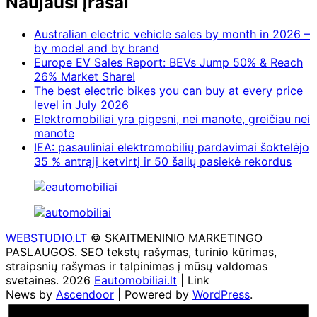
Naujausi įrašai
Australian electric vehicle sales by month in 2026 –
by model and by brand
Europe EV Sales Report: BEVs Jump 50% & Reach
26% Market Share!
The best electric bikes you can buy at every price
level in July 2026
Elektromobiliai yra pigesni, nei manote, greičiau nei
manote
IEA: pasauliniai elektromobilių pardavimai šoktelėjo
35 % antrąjį ketvirtį ir 50 šalių pasiekė rekordus
WEBSTUDIO.LT
© SKAITMENINIO MARKETINGO
PASLAUGOS. SEO tekstų rašymas, turinio kūrimas,
straipsnių rašymas ir talpinimas į mūsų valdomas
svetaines. 2026
Eautomobiliai.lt
| Link
News by
Ascendoor
| Powered by
WordPress
.