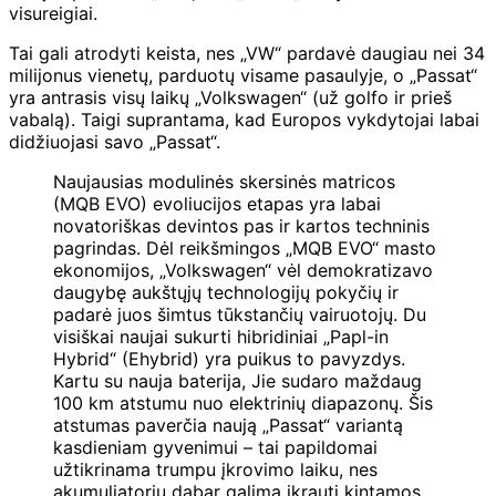
visureigiai.
Tai gali atrodyti keista, nes „VW“ pardavė daugiau nei 34
milijonus vienetų, parduotų visame pasaulyje, o „Passat“
yra antrasis visų laikų „Volkswagen“ (už golfo ir prieš
vabalą). Taigi suprantama, kad Europos vykdytojai labai
didžiuojasi savo „Passat“.
Naujausias modulinės skersinės matricos
(MQB EVO) evoliucijos etapas yra labai
novatoriškas devintos pas ir kartos techninis
pagrindas. Dėl reikšmingos „MQB EVO“ masto
ekonomijos, „Volkswagen“ vėl demokratizavo
daugybę aukštųjų technologijų pokyčių ir
padarė juos šimtus tūkstančių vairuotojų. Du
visiškai naujai sukurti hibridiniai „Papl-in
Hybrid“ (Ehybrid) yra puikus to pavyzdys.
Kartu su nauja baterija,
Jie sudaro maždaug
100 km atstumu nuo elektrinių diapazonų. Šis
atstumas paverčia naują „Passat“ variantą
kasdieniam gyvenimui – tai papildomai
užtikrinama trumpu įkrovimo laiku, nes
akumuliatorių dabar galima įkrauti kintamos