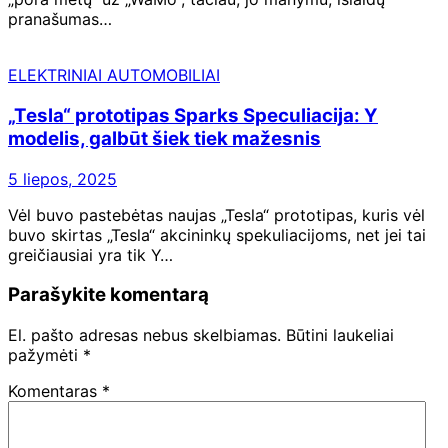
pranašumas…
ELEKTRINIAI AUTOMOBILIAI
„Tesla“ prototipas Sparks Speculiacija: Y
modelis, galbūt šiek tiek mažesnis
5 liepos, 2025
Vėl buvo pastebėtas naujas „Tesla“ prototipas, kuris vėl
buvo skirtas „Tesla“ akcininkų spekuliacijoms, net jei tai
greičiausiai yra tik Y…
Parašykite komentarą
El. pašto adresas nebus skelbiamas.
Būtini laukeliai
pažymėti
*
Komentaras
*