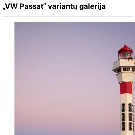
„VW Passat“ variantų galerija