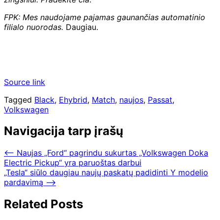
FPK: Mes naudojame pajamas gaunančias automatinio
filialo nuorodas.
Daugiau.
Source link
Tagged
Black
,
Ehybrid
,
Match
,
naujos
,
Passat
,
Volkswagen
Navigacija tarp įrašų
⟵
Naujas „Ford“ pagrindu sukurtas „Volkswagen Doka
Electric Pickup“ yra paruoštas darbui
„Tesla“ siūlo daugiau naujų paskatų padidinti Y modelio
pardavimą
⟶
Related Posts