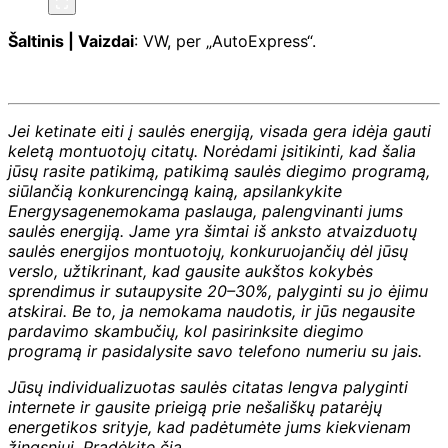
Šaltinis | Vaizdai
: VW, per „AutoExpress“.
Jei ketinate eiti į saulės energiją, visada gera idėja gauti
keletą montuotojų citatų. Norėdami įsitikinti, kad šalia
jūsų rasite patikimą, patikimą saulės diegimo programą,
siūlančią konkurencingą kainą, apsilankykite
Energysage
nemokama paslauga, palengvinanti jums
saulės energiją. Jame yra šimtai iš anksto atvaizduotų
saulės energijos montuotojų, konkuruojančių dėl jūsų
verslo, užtikrinant, kad gausite aukštos kokybės
sprendimus ir sutaupysite 20–30%, palyginti su jo ėjimu
atskirai. Be to, ja nemokama naudotis, ir jūs negausite
pardavimo skambučių, kol pasirinksite diegimo
programą ir pasidalysite savo telefono numeriu su jais.
Jūsų individualizuotas saulės citatas lengva palyginti
internete ir gausite prieigą prie nešališkų patarėjų
energetikos srityje, kad padėtumėte jums kiekvienam
žingsniui. Pradėkite
čia
.