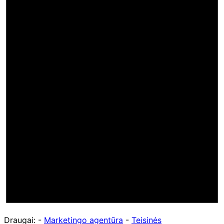
Draugai: -
Marketingo agentūra
-
Teisinės