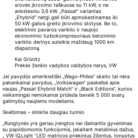
srovės įkrovimo taškuose su 11 kW, o ne
ankstesniu 3,6 kW. „Passat“ variantas
„Ehybrid“ netgi gali būti apmokestinamas iki
50 kW galios greito įkrovimo stotyse. Be to,
elektrinio pavaros variklio ir naujojo
ekonominio turbokompresoriaus benzininio
variklio derinys suteikia maždaug 1000 km
diapazoną.
Kai Grünitz
Prekės ženklo vadybos valdybos narys, VW
Jei pavydūs amerikietiški „Wago-Philes“ skaito tai nėra
pakankamai pavydus, „Volkswagen“ paskelbė apie
naujas „Passat Ehybrid Match“ ir „Black Editions“, kurios
veiksmingai nemokamai prideda beveik 5 000 svarų
galimybių naujiems modeliams.
Skelbimas – slinkite daugiau turinio
„Rungtynės yra geriau įrengtos nei išeinantis gyvenimas
su papildomomis funkcijomis, įskaitant metalinius dažus,
„ VW IQ.Light “LED matricos priekinius žibintus, tonuotus