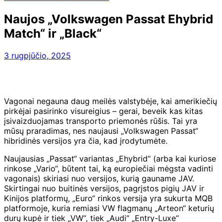
Naujos „Volkswagen Passat Ehybrid
Match“ ir „Black“
3 rugpjūčio, 2025
Vagonai negauna daug meilės valstybėje, kai amerikiečių
pirkėjai pasirinko visureigius – gerai, beveik kas kitas
įsivaizduojamas transporto priemonės rūšis. Tai yra
mūsų praradimas, nes naujausi „Volkswagen Passat“
hibridinės versijos yra čia, kad įrodytumėte.
Naujausias „Passat“ variantas „Ehybrid“ (arba kai kuriose
rinkose „Vario“, būtent tai, ką europiečiai mėgsta vadinti
vagonais) skiriasi nuo versijos, kurią gauname JAV.
Skirtingai nuo buitinės versijos, pagrįstos pigių JAV ir
Kinijos platformų, „Euro“ rinkos versija yra sukurta MQB
platformoje, kuria remiasi VW flagmanų „Arteon“ keturių
durų kupė ir tiek „VW“, tiek „Audi“ „Entry-Luxe“