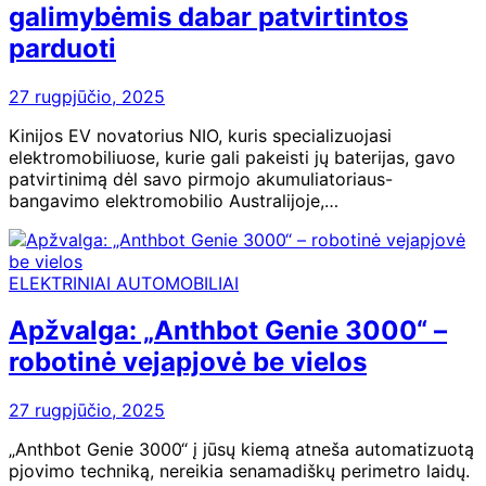
galimybėmis dabar patvirtintos
parduoti
27 rugpjūčio, 2025
Kinijos EV novatorius NIO, kuris specializuojasi
elektromobiliuose, kurie gali pakeisti jų baterijas, gavo
patvirtinimą dėl savo pirmojo akumuliatoriaus-
bangavimo elektromobilio Australijoje,…
ELEKTRINIAI AUTOMOBILIAI
Apžvalga: „Anthbot Genie 3000“ –
robotinė vejapjovė be vielos
27 rugpjūčio, 2025
„Anthbot Genie 3000“ į jūsų kiemą atneša automatizuotą
pjovimo techniką, nereikia senamadiškų perimetro laidų.