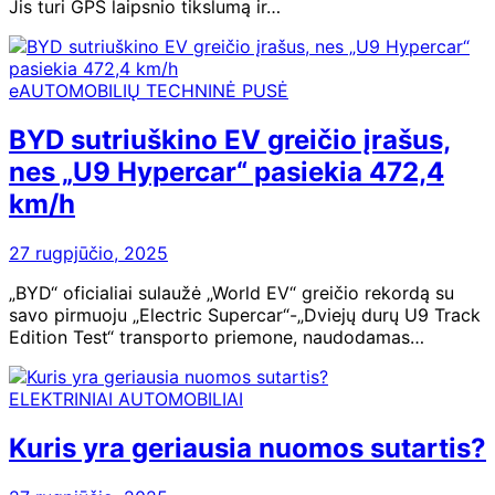
Jis turi GPS laipsnio tikslumą ir…
eAUTOMOBILIŲ TECHNINĖ PUSĖ
BYD sutriuškino EV greičio įrašus,
nes „U9 Hypercar“ pasiekia 472,4
km/h
27 rugpjūčio, 2025
„BYD“ oficialiai sulaužė „World EV“ greičio rekordą su
savo pirmuoju „Electric Supercar“-„Dviejų durų U9 Track
Edition Test“ transporto priemone, naudodamas…
ELEKTRINIAI AUTOMOBILIAI
Kuris yra geriausia nuomos sutartis?