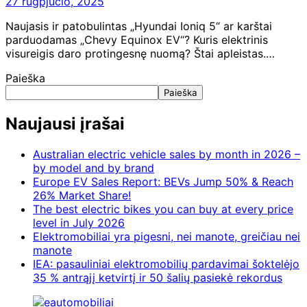
27 rugpjūčio, 2025
Naujasis ir patobulintas „Hyundai Ioniq 5“ ar karštai
parduodamas „Chevy Equinox EV“? Kuris elektrinis
visureigis daro protingesnę nuomą? Štai apleistas.…
Paieška
Paieška
Naujausi įrašai
Australian electric vehicle sales by month in 2026 –
by model and by brand
Europe EV Sales Report: BEVs Jump 50% & Reach
26% Market Share!
The best electric bikes you can buy at every price
level in July 2026
Elektromobiliai yra pigesni, nei manote, greičiau nei
manote
IEA: pasauliniai elektromobilių pardavimai šoktelėjo
35 % antrąjį ketvirtį ir 50 šalių pasiekė rekordus