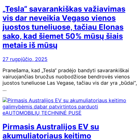
„Tesla“ savarankiškas važiavimas
vis dar neveikia Vegaso vienos
juostos tuneliuose, tačiau Elonas
sako, kad šiemet 50% mūsų šiais
metais iš mūsų
27 rugpjūčio, 2025
Pranešama, kad „Tesla“ pradėjo bandyti savarankiškai
vairuojančias bruožus nuobodžiose bendrovės vienos
juostos tuneliuose Las Vegase, tačiau vis dar yra „būdai“,
…
eAUTOMOBILIŲ TECHNINĖ PUSĖ
Pirmasis Australijos EV su
akumuliatoriaus keitimo