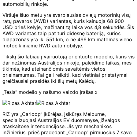
automobilių rinkoje.
Viršuje šiuo metu yra svarbiausias dviejų motorinių visų
ratų pavaros (AWD) variantas, kuris kainuoja 68 900
USD prieš kelyje, mažinant tą laiką vos 4,8 sekundės. Šis
AWD variantas taip pat turi didesnę bateriją, kurios
diapazonas yra iki 551 km, o ne 466 km matomas vieno
motocikliniame RWD automobilyje.
Tikslų šio labiau į vairuotoją orientuoto modelio, kuris vis
dar nežinomas Australijos rinkoje, paleidimo laikas, mes
tikimės, kad ateinančiomis savaitėmis vietos
prieinamumas. Tai gali reikšti, kad vietiniai pristatymai
greičiausiai prasidės iki šių metų Kalėdų.
„Tesla“ modelio y našumo vaizdo įrašas x
RIZ yra „Carloop“ įkūrėjas, įsikūręs Melburne,
specializuojasi Australijos EV duomenyse, įžvalgos
ataskaitose ir tendencijose. Jis yra mechanikos
inžinierius, prieš pradedant „Carloop“ pirmuosius 7 savo