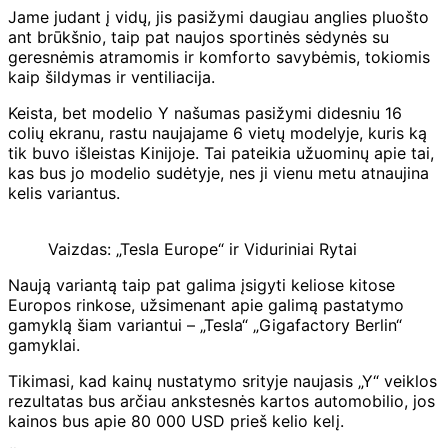
Jame judant į vidų, jis pasižymi daugiau anglies pluošto
ant brūkšnio, taip pat naujos sportinės sėdynės su
geresnėmis atramomis ir komforto savybėmis, tokiomis
kaip šildymas ir ventiliacija.
Keista, bet modelio Y našumas pasižymi didesniu 16
colių ekranu, rastu naujajame 6 vietų modelyje, kuris ką
tik buvo išleistas Kinijoje.
Tai pateikia užuominų apie tai,
kas bus jo modelio sudėtyje, nes ji vienu metu atnaujina
kelis variantus.
Vaizdas: „Tesla Europe“ ir Viduriniai Rytai
Naują variantą taip pat galima įsigyti keliose kitose
Europos rinkose, užsimenant apie galimą pastatymo
gamyklą šiam variantui – „Tesla“ „Gigafactory Berlin“
gamyklai.
Tikimasi, kad kainų nustatymo srityje naujasis „Y“ veiklos
rezultatas bus arčiau ankstesnės kartos automobilio, jos
kainos bus apie 80 000 USD prieš kelio kelį.