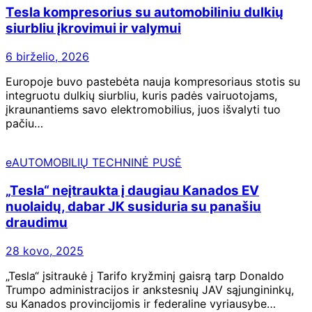
Tesla kompresorius su automobiliniu dulkių
siurbliu įkrovimui ir valymui
6 birželio, 2026
Europoje buvo pastebėta nauja kompresoriaus stotis su
integruotu dulkių siurbliu, kuris padės vairuotojams,
įkraunantiems savo elektromobilius, juos išvalyti tuo
pačiu…
eAUTOMOBILIŲ TECHNINĖ PUSĖ
„Tesla“ neįtraukta į daugiau Kanados EV
nuolaidų, dabar JK susiduria su panašiu
draudimu
28 kovo, 2025
„Tesla“ įsitraukė į Tarifo kryžminį gaisrą tarp Donaldo
Trumpo administracijos ir ankstesnių JAV sąjungininkų,
su Kanados provincijomis ir federaline vyriausybe…