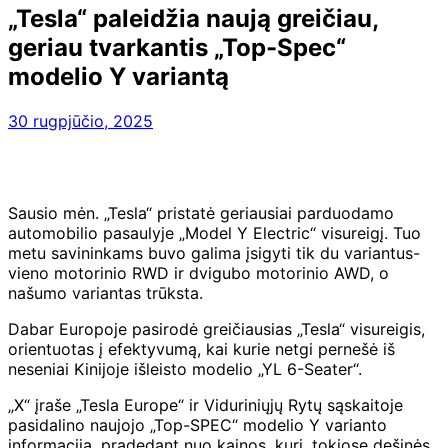
„Tesla“ paleidžia naują greičiau,
geriau tvarkantis „Top-Spec“
modelio Y variantą
30 rugpjūčio, 2025
Sausio mėn. „Tesla“ pristatė geriausiai parduodamo
automobilio pasaulyje „Model Y Electric“ visureigį. Tuo
metu savininkams buvo galima įsigyti tik du variantus-
vieno motorinio RWD ir dvigubo motorinio AWD, o
našumo variantas trūksta.
Dabar Europoje pasirodė greičiausias „Tesla“ visureigis,
orientuotas į efektyvumą, kai kurie netgi pernešė iš
neseniai Kinijoje išleisto modelio „YL 6-Seater“.
„X“ įraše „Tesla Europe“ ir Viduriniųjų Rytų sąskaitoje
pasidalino naujojo „Top-SPEC“ modelio Y varianto
informacija, pradedant nuo kainos, kuri, tokiose dešinės