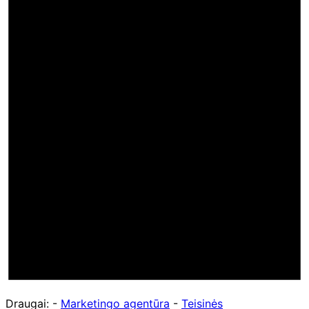
Draugai: -
Marketingo agentūra
-
Teisinės