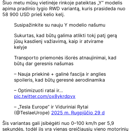
Šiuo metu mūsų vietinėje rinkoje pateiktas „Y“ modelis
apima pradinio lygio RWD variantą, kuris prasideda nuo
58 900 USD prieš kelio kelį.
Susipažinkite su nauju Y modelio našumu
Sukurtas, kad būtų galima atlikti tokį patį gerą
jūsų kasdienį važiavimą, kaip ir atvirame
kelyje
Transporto priemonės išorės atnaujinimai, kad
būtų dar geresnis našumas
– Nauja priekinė + galinė fascija ir anglies
spoileris, kad būtų geresnė aerodinamika
– Optimizuoti ratai ir…
pic.twitter.com/ox8ykrdpvx
– „Tesla Europe“ ir Viduriniai Rytai
(@TeslaeUrope)
2025 m. Rugpjūčio 29 d
Šis variantas gali įsibėgėti nuo 0–100 km/h per 5,9
sekundės, todėl jis yra vienas greičiausių vieno motorinių