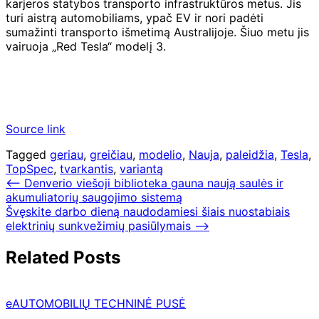
karjeros statybos transporto infrastruktūros metus. Jis
turi aistrą automobiliams, ypač EV ir nori padėti
sumažinti transporto išmetimą Australijoje. Šiuo metu jis
vairuoja „Red Tesla“ modelį 3.
Source link
Tagged
geriau
,
greičiau
,
modelio
,
Nauja
,
paleidžia
,
Tesla
,
TopSpec
,
tvarkantis
,
variantą
Navigacija
⟵
Denverio viešoji biblioteka gauna naują saulės ir
akumuliatorių saugojimo sistemą
tarp
Švęskite darbo dieną naudodamiesi šiais nuostabiais
įrašų
elektrinių sunkvežimių pasiūlymais
⟶
Related Posts
eAUTOMOBILIŲ TECHNINĖ PUSĖ