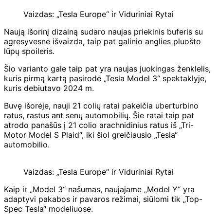
Vaizdas: „Tesla Europe“ ir Viduriniai Rytai
Naują išorinį dizainą sudaro naujas priekinis buferis su
agresyvesne išvaizda, taip pat galinio anglies pluošto
lūpų spoileris.
Šio varianto gale taip pat yra naujas juokingas ženklelis,
kuris pirmą kartą pasirodė „Tesla Model 3“ spektaklyje,
kuris debiutavo 2024 m.
Buvę išorėje, nauji 21 colių ratai pakeičia uberturbino
ratus, rastus ant senų automobilių. Šie ratai taip pat
atrodo panašūs į 21 colio arachnidinius ratus iš „Tri-
Motor Model S Plaid“, iki šiol greičiausio „Tesla“
automobilio.
Vaizdas: „Tesla Europe“ ir Viduriniai Rytai
Kaip ir „Model 3“ našumas, naujajame „Model Y“ yra
adaptyvi pakabos ir pavaros režimai, siūlomi tik „Top-
Spec Tesla“ modeliuose.