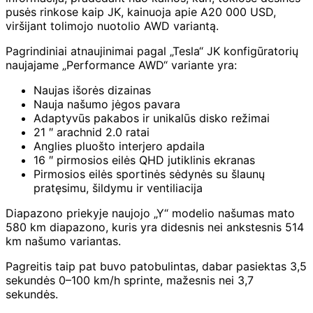
pusės rinkose kaip JK, kainuoja apie A20 000 USD,
viršijant tolimojo nuotolio AWD variantą.
Pagrindiniai atnaujinimai pagal „Tesla“ JK konfigūratorių
naujajame „Performance AWD“ variante yra:
Naujas išorės dizainas
Nauja našumo jėgos pavara
Adaptyvūs pakabos ir unikalūs disko režimai
21 ″ arachnid 2.0 ratai
Anglies pluošto interjero apdaila
16 ″ pirmosios eilės QHD jutiklinis ekranas
Pirmosios eilės sportinės sėdynės su šlaunų
pratęsimu, šildymu ir ventiliacija
Diapazono priekyje naujojo „Y“ modelio našumas mato
580 km diapazono, kuris yra didesnis nei ankstesnis 514
km našumo variantas.
Pagreitis taip pat buvo patobulintas, dabar pasiektas 3,5
sekundės 0–100 km/h sprinte, mažesnis nei 3,7
sekundės.