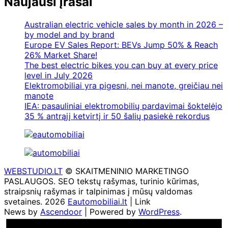
Naujausi įrašai
Australian electric vehicle sales by month in 2026 –
by model and by brand
Europe EV Sales Report: BEVs Jump 50% & Reach
26% Market Share!
The best electric bikes you can buy at every price
level in July 2026
Elektromobiliai yra pigesni, nei manote, greičiau nei
manote
IEA: pasauliniai elektromobilių pardavimai šoktelėjo
35 % antrąjį ketvirtį ir 50 šalių pasiekė rekordus
WEBSTUDIO.LT
© SKAITMENINIO MARKETINGO
PASLAUGOS. SEO tekstų rašymas, turinio kūrimas,
straipsnių rašymas ir talpinimas į mūsų valdomas
svetaines. 2026
Eautomobiliai.lt
| Link
News by
Ascendoor
| Powered by
WordPress
.