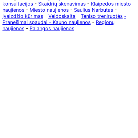
konsultacijos
-
Skaidrių skenavimas
-
Klaipedos miesto
naujienos
-
Miesto naujienos
-
Saulius Narbutas
-
Įvaizdžio kūrimas
-
Veidoskaita
-
Teniso treniruotės
-
Pranešimai spaudai -
Kauno naujienos
-
Regionų
naujienos
-
Palangos naujienos