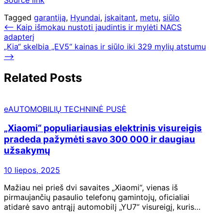
Tagged
garantiją
,
Hyundai
,
įskaitant
,
metų
,
siūlo
Navigacija
⟵
Kaip išmokau nustoti jaudintis ir mylėti NACS
adapterį
tarp
„Kia“ skelbia „EV5“ kainas ir siūlo iki 329 mylių atstumu
įrašų
⟶
Related Posts
eAUTOMOBILIŲ TECHNINĖ PUSĖ
„Xiaomi“ populiariausias elektrinis visureigis
pradeda pažymėti savo 300 000 ir daugiau
užsakymų
10 liepos, 2025
Mažiau nei prieš dvi savaites „Xiaomi“, vienas iš
pirmaujančių pasaulio telefonų gamintojų, oficialiai
atidarė savo antrąjį automobilį „YU7“ visureigį, kuris…