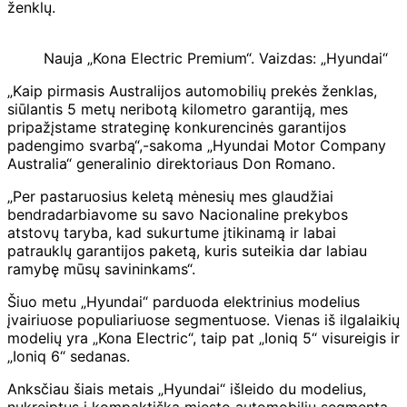
ženklų.
Nauja „Kona Electric Premium“. Vaizdas: „Hyundai“
„Kaip pirmasis Australijos automobilių prekės ženklas,
siūlantis 5 metų neribotą kilometro garantiją, mes
pripažįstame strateginę konkurencinės garantijos
padengimo svarbą“,-sakoma „Hyundai Motor Company
Australia“ generalinio direktoriaus Don Romano.
„Per pastaruosius keletą mėnesių mes glaudžiai
bendradarbiavome su savo Nacionaline prekybos
atstovų taryba, kad sukurtume įtikinamą ir labai
patrauklų garantijos paketą, kuris suteikia dar labiau
ramybę mūsų savininkams“.
Šiuo metu „Hyundai“ parduoda elektrinius modelius
įvairiuose populiariuose segmentuose.
Vienas iš ilgalaikių
modelių yra „Kona Electric“, taip pat „Ioniq 5“ visureigis ir
„Ioniq 6“ sedanas.
Anksčiau šiais metais „Hyundai“ išleido du modelius,
nukreiptus į kompaktišką miesto automobilių segmentą