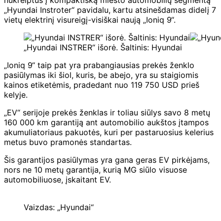
„Hyundai Instroter“ pavidalu, kartu atsinešdamas didelį 7
vietų elektrinį visureigį-visiškai naują „Ioniq 9“.
„Hyundai INSTRER“ išorė. Šaltinis: Hyundai
„Ioniq 9“ taip pat yra prabangiausias prekės ženklo
pasiūlymas iki šiol, kuris, be abejo, yra su staigiomis
kainos etiketėmis, pradedant nuo 119 750 USD prieš
kelyje.
„EV“ serijoje prekės ženklas ir toliau siūlys savo 8 metų
160 000 km garantiją ant automobilio aukštos įtampos
akumuliatoriaus pakuotės, kuri per pastaruosius kelerius
metus buvo pramonės standartas.
Šis garantijos pasiūlymas yra gana geras EV pirkėjams,
nors ne 10 metų garantija, kurią MG siūlo visuose
automobiliuose, įskaitant EV.
Vaizdas: „Hyundai“