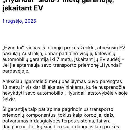
įskaitant EV
1 rugsėjo, 2025
„Hyundai“, vienas iš pirmųjų prekės ženklų, atnešusių EV
pasiūlą į Australiją, dabar padidino visų jų keleivinių
automobilių garantiją iki 7 metų, įskaitant jų EV sudėtį –
Jei jie aptarnauja savo transporto priemonę „Hyundai“
pardavėjoje.
Anksčiau ilgametis 5 metų pasiūlymas buvo parengtas
18 metų ir vis dar išlieka savininkams, kurie nusprendžia
nevykdyti savo automobilio „Hyundai“ atstovybėje visoje
šalyje.
Ši garantija taip pat apima pagrindinius transporto
priemonių komponentus, tokius kaip korozija, dažų
patvarumas ir daugialypės terpės sistema, tai yra
daugiau nei tai, ką šiandien siūlo daugelis kitų prekės