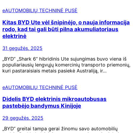
eAUTOMOBILIŲ TECHNINĖ PUSĖ
Kitas BYD Ute vėl šnipinėjo, o nauja informacija
rodo, kad tai gali būti pilna akumuliatoriaus
elektrinė
31 gegužės, 2025
„BYD“ „Shark 6“ hibridinis Ute sujungimas buvo viena iš
populiariausių lengvųjų komercinių transporto priemonių,
kuri pastaraisiais metais pasiekė Australiją, ir…
eAUTOMOBILIŲ TECHNINĖ PUSĖ
Didelis BYD elektrinis mikroautobusas
pastebėjo bandymus Kinijoje
29 gegužės, 2025
„BYD“ greitai tampa gerai žinomu savo automobilių