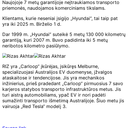
Naujojoje 7 metų garantijoje neįtraukiamos transporto
priemonės, naudojamos komerciniams tikslams.
Klientams, kurie neseniai įsigijo „Hyundai“, tai taip pat
yra iki 2025 m. Birželio 1 d.
Dar 1999 m. „Hyundai“ suteikė 5 metų 130 000 kilometrų
garantiją, kuri 2007 m. Buvo padidinta iki 5 metų
neribotos kilometro pasiūlymo.
RIZ yra „Carloop“ įkūrėjas, įsikūręs Melburne,
specializuojasi Australijos EV duomenyse, įžvalgos
ataskaitose ir tendencijose. Jis yra mechanikos
inžinierius, prieš pradedant „Carloop“ pirmuosius 7 savo
karjeros statybos transporto infrastruktūros metus. Jis
turi aistrą automobiliams, ypač EV ir nori padėti
sumažinti transporto išmetimą Australijoje. Šiuo metu jis
vairuoja „Red Tesla“ modelį 3.
Source link