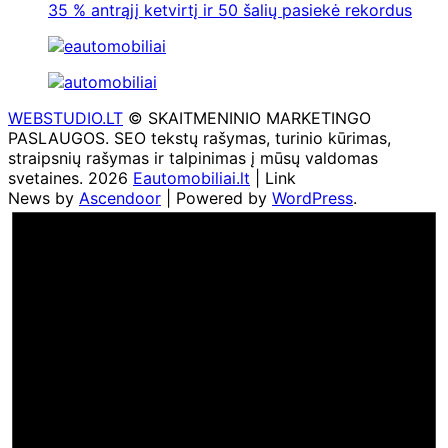
35 % antrąjį ketvirtį ir 50 šalių pasiekė rekordus
WEBSTUDIO.LT
© SKAITMENINIO MARKETINGO
PASLAUGOS. SEO tekstų rašymas, turinio kūrimas,
straipsnių rašymas ir talpinimas į mūsų valdomas
svetaines. 2026
Eautomobiliai.lt
| Link
News by
Ascendoor
| Powered by
WordPress
.