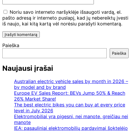
Noriu savo interneto naršyklėje išsaugoti vardą, el.
pašto adresą ir interneto puslapį, kad jų nebereiktų įvesti
iš naujo, kai kitą kartą vėl norėsiu parašyti komentarą.
Paieška
Paieška
Naujausi įrašai
Australian electric vehicle sales by month in 2026 –
by model and by brand
Europe EV Sales Report: BEVs Jump 50% & Reach
26% Market Share!
The best electric bikes you can buy at every price
level in July 2026
Elektromobiliai yra pigesni, nei manote, greičiau nei
manote
IEA: pasauliniai elektromobilių pardavimai šoktelėjo