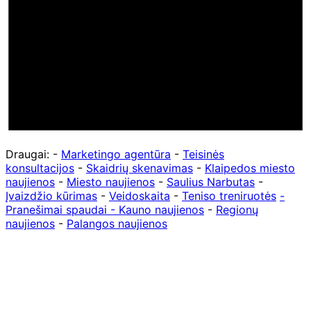
Draugai: -
Marketingo agentūra
-
Teisinės
konsultacijos
-
Skaidrių skenavimas
-
Klaipedos miesto
naujienos
-
Miesto naujienos
-
Saulius Narbutas
-
Įvaizdžio kūrimas
-
Veidoskaita
-
Teniso treniruotės
-
Pranešimai spaudai -
Kauno naujienos
-
Regionų
naujienos
-
Palangos naujienos