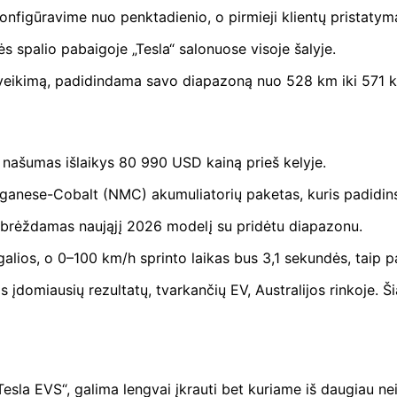
konfigūravime nuo penktadienio, o pirmieji klientų pristatym
s spalio pabaigoje „Tesla“ salonuose visoje šalyje.
eikimą, padidindama savo diapazoną nuo 528 km iki 571 km
 našumas išlaikys 80 990 USD kainą prieš kelyje.
ganese-Cobalt (NMC) akumuliatorių paketas, kuris padidin
 pabrėždamas naująjį 2026 modelį su pridėtu diapazonu.
lios, o 0–100 km/h sprinto laikas bus 3,1 sekundės, taip pa
domiausių rezultatų, tvarkančių EV, Australijos rinkoje. Ši
„Tesla EVS“, galima lengvai įkrauti bet kuriame iš daugiau ne