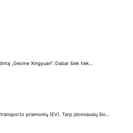
vadintą „Geome Xingyuan“. Dabar šiek tiek…
ų transporto priemonių (EV). Tarp įdomiausių šio…