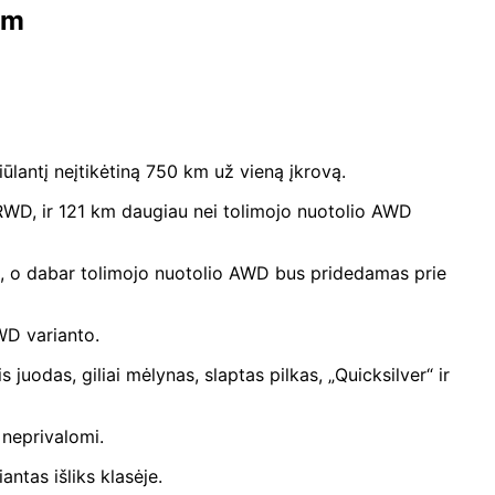
km
iūlantį neįtikėtiną 750 km už vieną įkrovą.
RWD, ir 121 km daugiau nei tolimojo nuotolio AWD
dę, o dabar tolimojo nuotolio AWD bus pridedamas prie
WD varianto.
juodas, giliai mėlynas, slaptas pilkas, „Quicksilver“ ir
a neprivalomi.
ntas išliks klasėje.