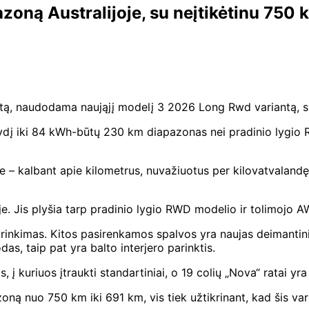
azoną Australijoje, su neįtikėtinu 750 
imentą, naudodama naująjį modelį 3 2026 Long Rwd variantą, s
dį iki 84 kWh-būtų 230 km diapazonas nei pradinio lygio 
je – kalbant apie kilometrus, nuvažiuotus per kilovatvalan
e. Jis plyšia tarp pradinio lygio RWD modelio ir tolimojo A
irinkimas. Kitos pasirenkamos spalvos yra naujas deimantinis 
das, taip pat yra balto interjero parinktis.
s, į kuriuos įtraukti standartiniai, o 19 colių „Nova“ ratai yr
ną nuo 750 km iki 691 km, vis tiek užtikrinant, kad šis varia