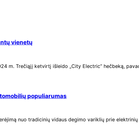
ntų vienetų
024 m. Trečiąjį ketvirtį išleido „City Electric“ hečbeką, pa
 automobilių populiarumas
rėjimą nuo tradicinių vidaus degimo variklių prie elektrini