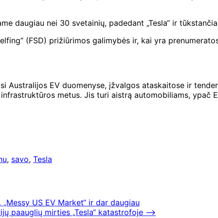
me daugiau nei 30 svetainių, padedant „Tesla“ ir tūkstančia
lfing“ (FSD) prižiūrimos galimybės ir, kai yra prenumeratos 
jasi Australijos EV duomenyse, įžvalgos ataskaitose ir tenden
infrastruktūros metus. Jis turi aistrą automobiliams, ypač E
nu
,
savo
,
Tesla
“, „Messy US EV Market“ ir dar daugiau
jų paauglių mirties „Tesla“ katastrofoje
⟶