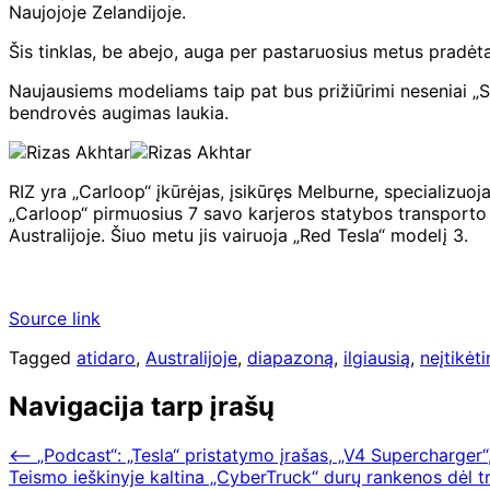
Naujojoje Zelandijoje.
Šis tinklas, be abejo, auga per pastaruosius metus pradėta
Naujausiems modeliams taip pat bus prižiūrimi neseniai „Se
bendrovės augimas laukia.
RIZ yra „Carloop“ įkūrėjas, įsikūręs Melburne, specializuo
„Carloop“ pirmuosius 7 savo karjeros statybos transporto 
Australijoje. Šiuo metu jis vairuoja „Red Tesla“ modelį 3.
Source link
Tagged
atidaro
,
Australijoje
,
diapazoną
,
ilgiausią
,
neįtikėti
Navigacija tarp įrašų
⟵
„Podcast“: „Tesla“ pristatymo įrašas, „V4 Supercharger
Teismo ieškinyje kaltina „CyberTruck“ durų rankenos dėl tri