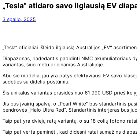
„Tesla“ atidaro savo ilgiausią EV diap
3 spalio, 2025
„Tesla“ oficialiai išleido ilgiausią Australijos „EV“ asort
Diapazonas, padedantis padidinti NMC akumuliatoriaus dy
variantas, šiuo metu prieinamas Australijoje.
Abu šie modeliai jau yra patys efektyviausi EV savo klasė
sudėties su dideliu postūmiu.
Šis unikalus variantas prasidės nuo 61 990 USD prieš kelyj
Jis bus įvairių spalvų, o „Pearl White“ bus standartinis pas
bendrovės „Halo Ultra Red“.
Standartinis interjeras bus juo
Taip pat yra dviejų ratų variantų, o su 18 colių fotono ratai
Taip pat verta paminėti, kad didesni ratai sumažins diapazo