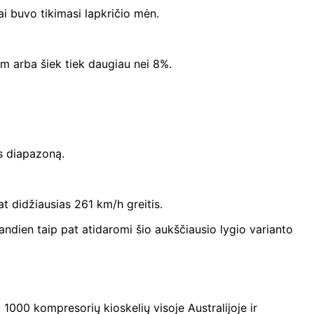
ai buvo tikimasi lapkričio mėn.
 arba šiek tiek daugiau nei 8%.
s diapazoną.
t didžiausias 261 km/h greitis.
andien taip pat atidaromi šio aukščiausio lygio varianto
i 1000 kompresorių kioskelių visoje Australijoje ir