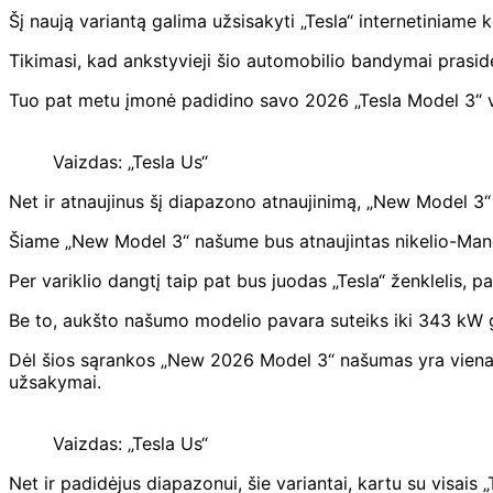
Šį naują variantą galima užsisakyti „Tesla“ internetiniame 
Tikimasi, kad ankstyvieji šio automobilio bandymai prasidė
Tuo pat metu įmonė padidino savo 2026 „Tesla Model 3“ v
Vaizdas: „Tesla Us“
Net ir atnaujinus šį diapazono atnaujinimą, „New Model 3“
Šiame „New Model 3“ našume bus atnaujintas nikelio-Man
Per variklio dangtį taip pat bus juodas „Tesla“ ženklelis,
Be to, aukšto našumo modelio pavara suteiks iki 343 kW ga
Dėl šios sąrankos „New 2026 Model 3“ našumas yra vienas į
užsakymai.
Vaizdas: „Tesla Us“
Net ir padidėjus diapazonui, šie variantai, kartu su visais 