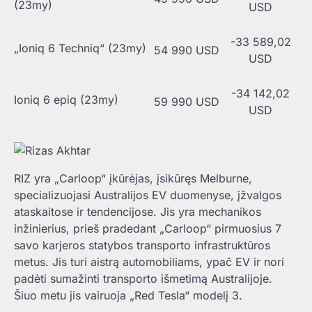
(23my)
USD
-33 589,02
„Ioniq 6 Techniq“ (23my)
54 990 USD
USD
-34 142,02
Ioniq 6 epiq (23my)
59 990 USD
USD
RIZ yra „Carloop“ įkūrėjas, įsikūręs Melburne,
specializuojasi Australijos EV duomenyse, įžvalgos
ataskaitose ir tendencijose. Jis yra mechanikos
inžinierius, prieš pradedant „Carloop“ pirmuosius 7
savo karjeros statybos transporto infrastruktūros
metus. Jis turi aistrą automobiliams, ypač EV ir nori
padėti sumažinti transporto išmetimą Australijoje.
Šiuo metu jis vairuoja „Red Tesla“ modelį 3.