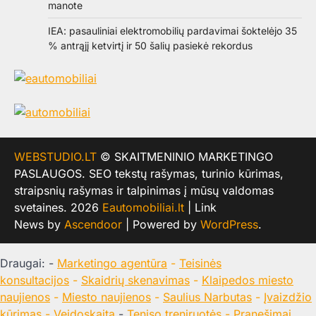
manote
IEA: pasauliniai elektromobilių pardavimai šoktelėjo 35
% antrąjį ketvirtį ir 50 šalių pasiekė rekordus
WEBSTUDIO.LT
© SKAITMENINIO MARKETINGO
PASLAUGOS. SEO tekstų rašymas, turinio kūrimas,
straipsnių rašymas ir talpinimas į mūsų valdomas
svetaines. 2026
Eautomobiliai.lt
| Link
News by
Ascendoor
| Powered by
WordPress
.
Draugai: -
Marketingo agentūra
-
Teisinės
konsultacijos
-
Skaidrių skenavimas
-
Klaipedos miesto
naujienos
-
Miesto naujienos
-
Saulius Narbutas
-
Įvaizdžio
kūrimas
-
Veidoskaita
-
Teniso treniruotės
- Pranešimai