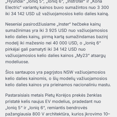
„Hyundai“ „Ioniq 5“, „Ioniq 6“, „Instroter“ ir „Kona
Electric“ variantų kainos buvo sumažintos nuo 3 300
iki 34 142 USD už važiuojamosios kelio dalies kainą.
Neseniai pasirodžiusiame „Inster“ hečbeke kainų
sumažinimas yra iki 3 925 USD nuo važiuojamosios
kelio dalies kainų, pirmą kartą sumažindamas bazinį
modelį iki mažesnio nei 40 000 USD, o „Ioniq 6“
pirkėjai gali pamatyti iki 34 142 USD nuo
važiuojamosios kelio dalies kainos „My23“ atsargų
modeliuose.
Šios santaupos yra pagrįstos NSW važiuojamosios
kelio dalies kainomis, o šių modelių važiuojamosios
kelio dalies kainos yra prieinamos nacionaliniu mastu.
Pastaraisiais metais Pietų Korėjos prekės ženklas
pristatė kelis naujus EV modelius, pradedant nuo
„Ioniq 5“ ir „Ioniq 6“, remiantis bendrovės
pažangiausia 800 V architektūra, kurios įkrovimo 10–