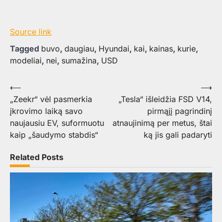
Source link
Tagged
buvo
,
daugiau
,
Hyundai
,
kai
,
kainas
,
kurie
,
modeliai
,
nei
,
sumažina
,
USD
Navigacija
⟵
⟶
„Zeekr“ vėl pasmerkia
„Tesla“ išleidžia FSD V14,
tarp
įkrovimo laiką savo
pirmąjį pagrindinį
įrašų
naujausiu EV, suformuotu
atnaujinimą per metus, štai
kaip „šaudymo stabdis“
ką jis gali padaryti
Related Posts