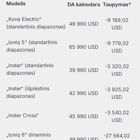
Modelis
DA kainodara
Taupymas*
„Kona Electric“
-9 189,02
49 990 USD
(standartinis diapazonas)
USD
„Ioniq 5“ (standartinis
-9 779,02
65 990 USD
diapazonas)
USD
„Inster“ (standartinis
-3 320,02
39 990 USD
diapazonas)
USD
„Inster“ (išplėstinis
-3 925,02
42 990 USD
diapazonas)
USD
-3 540,02
„Inster Cross“
45 990 USD
USD
„Ioniq 6“ dinaminis
-27 564,02
49 990 USD