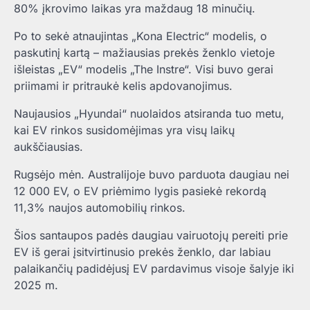
80% įkrovimo laikas yra maždaug 18 minučių.
Po to sekė atnaujintas „Kona Electric“ modelis, o
paskutinį kartą – mažiausias prekės ženklo vietoje
išleistas „EV“ modelis „The Instre“. Visi buvo gerai
priimami ir pritraukė kelis apdovanojimus.
Naujausios „Hyundai“ nuolaidos atsiranda tuo metu,
kai EV rinkos susidomėjimas yra visų laikų
aukščiausias.
Rugsėjo mėn. Australijoje buvo parduota daugiau nei
12 000 EV, o EV priėmimo lygis pasiekė rekordą
11,3% naujos automobilių rinkos.
Šios santaupos padės daugiau vairuotojų pereiti prie
EV iš gerai įsitvirtinusio prekės ženklo, dar labiau
palaikančių padidėjusį EV pardavimus visoje šalyje iki
2025 m.