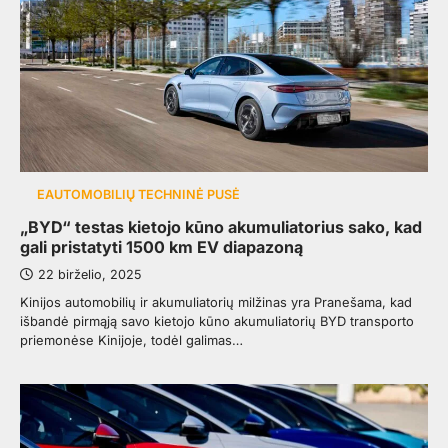
EAUTOMOBILIŲ TECHNINĖ PUSĖ
„BYD“ testas kietojo kūno akumuliatorius sako, kad
gali pristatyti 1500 km EV diapazoną
22 birželio, 2025
Kinijos automobilių ir akumuliatorių milžinas yra Pranešama, kad
išbandė pirmąją savo kietojo kūno akumuliatorių BYD transporto
priemonėse Kinijoje, todėl galimas…