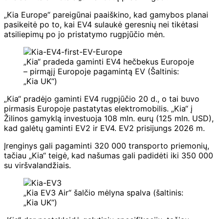
„Kia Europe“ pareigūnai paaiškino, kad gamybos planai
pasikeitė po to, kai EV4 sulaukė geresnių nei tikėtasi
atsiliepimų po jo pristatymo rugpjūčio mėn.
„Kia“ pradeda gaminti EV4 hečbekus Europoje
– pirmąjį Europoje pagamintą EV (Šaltinis:
„Kia UK“)
„Kia“ pradėjo gaminti EV4 rugpjūčio 20 d., o tai buvo
pirmasis Europoje pastatytas elektromobilis. „Kia“ į
Žilinos gamyklą investuoja 108 mln. eurų (125 mln. USD),
kad galėtų gaminti EV2 ir EV4. EV2 prisijungs 2026 m.
Įrenginys gali pagaminti 320 000 transporto priemonių,
tačiau „Kia“ teigė, kad našumas gali padidėti iki 350 000
su viršvalandžiais.
„Kia EV3 Air“ šalčio mėlyna spalva (šaltinis:
„Kia UK“)