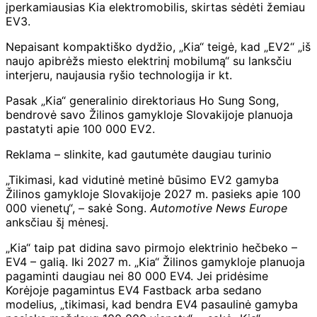
įperkamiausias Kia elektromobilis, skirtas sėdėti žemiau
EV3.
Nepaisant kompaktiško dydžio, „Kia“ teigė, kad „EV2“ „iš
naujo apibrėžs miesto elektrinį mobilumą“ su lanksčiu
interjeru, naujausia ryšio technologija ir kt.
Pasak „Kia“ generalinio direktoriaus Ho Sung Song,
bendrovė savo Žilinos gamykloje Slovakijoje planuoja
pastatyti apie 100 000 EV2.
Reklama – slinkite, kad gautumėte daugiau turinio
„Tikimasi, kad vidutinė metinė būsimo EV2 gamyba
Žilinos gamykloje Slovakijoje 2027 m. pasieks apie 100
000 vienetų“, – sakė Song.
Automotive News Europe
anksčiau šį mėnesį.
„Kia“ taip pat didina savo pirmojo elektrinio hečbeko –
EV4 – galią. Iki 2027 m. „Kia“ Žilinos gamykloje planuoja
pagaminti daugiau nei 80 000 EV4. Jei pridėsime
Korėjoje pagamintus EV4 Fastback arba sedano
modelius, „tikimasi, kad bendra EV4 pasaulinė gamyba