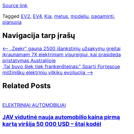
Source link
Tagged
EV2
,
EV4
,
Kia
,
metus
,
modelių
,
pagaminti
,
planuoja
Navigacija tarp įrašų
⟵
„Zeekr“ gauna 2500 išankstinių užsakymų greitai
įkraunamam 7X elektriniam visureigiui, kai prasideda
pristatymas Australijoje
„Tai buvo šiek tiek frankenšteinas:” Sparti Fortescue
milžiniškų elektrinių vilkikų evoliucija
⟶
Related Posts
ELEKTRINIAI AUTOMOBILIAI
JAV vidutinė nauja automobilio kaina pirmą
kartą viršija 50 000 USD – štai kodėl