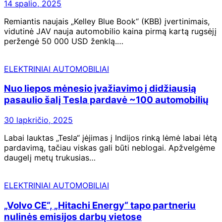
14 spalio, 2025
Remiantis naujais „Kelley Blue Book“ (KBB) įvertinimais,
vidutinė JAV nauja automobilio kaina pirmą kartą rugsėjį
peržengė 50 000 USD ženklą.…
ELEKTRINIAI AUTOMOBILIAI
Nuo liepos mėnesio įvažiavimo į didžiausią
pasaulio šalį Tesla pardavė ~100 automobilių
30 lapkričio, 2025
Labai lauktas „Tesla“ įėjimas į Indijos rinką lėmė labai lėtą
pardavimą, tačiau viskas gali būti neblogai. Apžvelgėme
daugelį metų trukusias…
ELEKTRINIAI AUTOMOBILIAI
„Volvo CE“, „Hitachi Energy“ tapo partneriu
nulinės emisijos darbų vietose