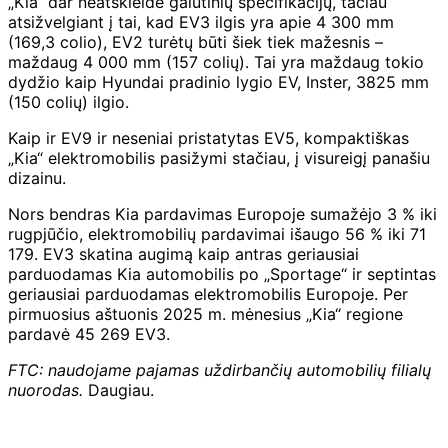
„Kia“ dar neatskleidė galutinių specifikacijų, tačiau
atsižvelgiant į tai, kad EV3 ilgis yra apie 4 300 mm
(169,3 colio), EV2 turėtų būti šiek tiek mažesnis –
maždaug 4 000 mm (157 colių). Tai yra maždaug tokio
dydžio kaip Hyundai pradinio lygio EV, Inster, 3825 mm
(150 colių) ilgio.
Kaip ir EV9 ir neseniai pristatytas EV5, kompaktiškas
„Kia“ elektromobilis pasižymi stačiau, į visureigį panašiu
dizainu.
Nors bendras Kia pardavimas Europoje sumažėjo 3 % iki
rugpjūčio, elektromobilių pardavimai išaugo 56 % iki 71
179. EV3 skatina augimą kaip antras geriausiai
parduodamas Kia automobilis po „Sportage“ ir septintas
geriausiai parduodamas elektromobilis Europoje. Per
pirmuosius aštuonis 2025 m. mėnesius „Kia“ regione
pardavė 45 269 EV3.
FTC: naudojame pajamas uždirbančių automobilių filialų
nuorodas.
Daugiau.