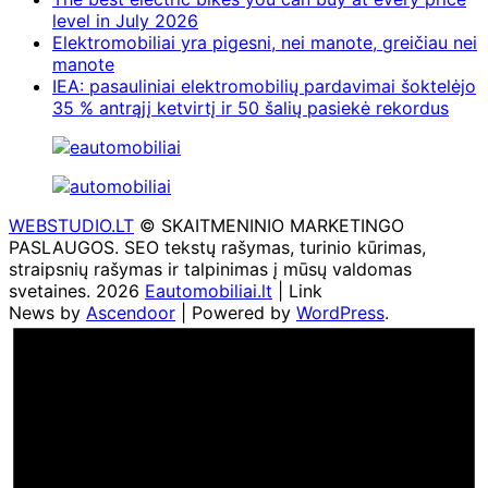
level in July 2026
Elektromobiliai yra pigesni, nei manote, greičiau nei
manote
IEA: pasauliniai elektromobilių pardavimai šoktelėjo
35 % antrąjį ketvirtį ir 50 šalių pasiekė rekordus
WEBSTUDIO.LT
© SKAITMENINIO MARKETINGO
PASLAUGOS. SEO tekstų rašymas, turinio kūrimas,
straipsnių rašymas ir talpinimas į mūsų valdomas
svetaines. 2026
Eautomobiliai.lt
| Link
News by
Ascendoor
| Powered by
WordPress
.