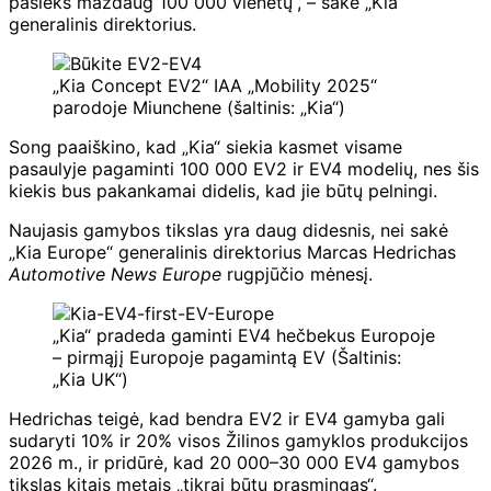
pasieks maždaug 100 000 vienetų“, – sakė „Kia“
generalinis direktorius.
„Kia Concept EV2“ IAA „Mobility 2025“
parodoje Miunchene (šaltinis: „Kia“)
Song paaiškino, kad „Kia“ siekia kasmet visame
pasaulyje pagaminti 100 000 EV2 ir EV4 modelių, nes šis
kiekis bus pakankamai didelis, kad jie būtų pelningi.
Naujasis gamybos tikslas yra daug didesnis, nei sakė
„Kia Europe“ generalinis direktorius Marcas Hedrichas
Automotive News Europe
rugpjūčio mėnesį.
„Kia“ pradeda gaminti EV4 hečbekus Europoje
– pirmąjį Europoje pagamintą EV (Šaltinis:
„Kia UK“)
Hedrichas teigė, kad bendra EV2 ir EV4 gamyba gali
sudaryti 10% ir 20% visos Žilinos gamyklos produkcijos
2026 m., ir pridūrė, kad 20 000–30 000 EV4 gamybos
tikslas kitais metais „tikrai būtų prasmingas“.