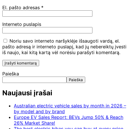
El. pašto adresas
*
Interneto puslapis
Noriu savo interneto naršyklėje išsaugoti vardą, el.
pašto adresą ir interneto puslapį, kad jų nebereiktų įvesti
iš naujo, kai kitą kartą vėl norėsiu parašyti komentarą.
Paieška
Paieška
Naujausi įrašai
Australian electric vehicle sales by month in 2026 –
by model and by brand
Europe EV Sales Report: BEVs Jump 50% & Reach
26% Market Share!
The best electric bikes you can buy at every price